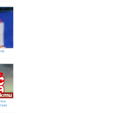
алф
 във
 1948