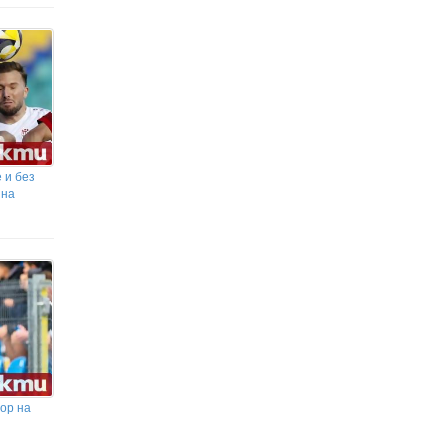
Бившата на Икарди показа
формите си
 и без
 на
ор на