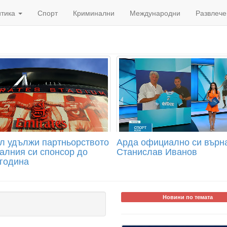
итика
Спорт
Криминални
Международни
Развлече
л удължи партньорството
Арда официално си върн
ралния си спонсор до
Станислав Иванов
 година
Новини по темата