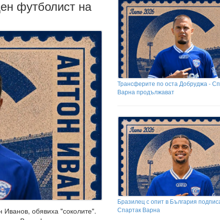
ден футболист на
Трансферите по оста Добруджа - С
Варна продължават
Бразилец с опит в България подпис
Спартак Варна
 Иванов, обявиха "соколите".