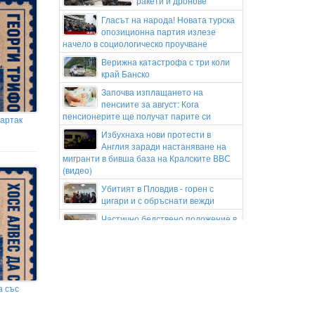
ракети и дронове
Гласът на народа! Новата турска
опозиционна партия излезе
начело в социологическо проучване
Верижна катастрофа с три коли
край Банско
Започва изплащането на
пенсиите за август: Кога
пенсионерите ще получат парите си
партак
Избухнаха нови протести в
Англия заради настаняване на
мигранти в бивша база на Кралските ВВС
(видео)
Убитият в Пловдив - горен с
цигари и с обръснати вежди
Частично бедствено положение в
Перник заради пропаднал път
към газоразпределителна станция
Министър Ивкова: Страхът от
промяната не е излекувал нито
един пациент
а със
Локомотив Пловдив обяви групата
си за гостуването на "Герена"