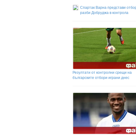
Спартак Варна представи отбо
разби Добруджа в контрола
Резултати от контролни срещи на
българските отбори играни днес