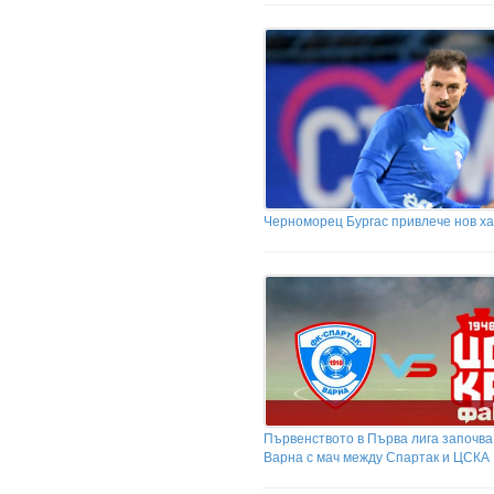
Черноморец Бургас привлече нов х
Първенството в Първа лига започва
Варна с мач между Спартак и ЦСКА