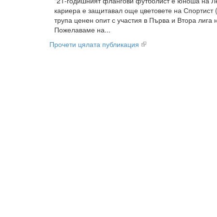
"21-годишният флангови футболист е юноша на Л
кариера е защитавал още цветовете на Спортист (
трупа ценен опит с участия в Първа и Втора лига 
Пожелаваме на...
Прочети цялата публикация