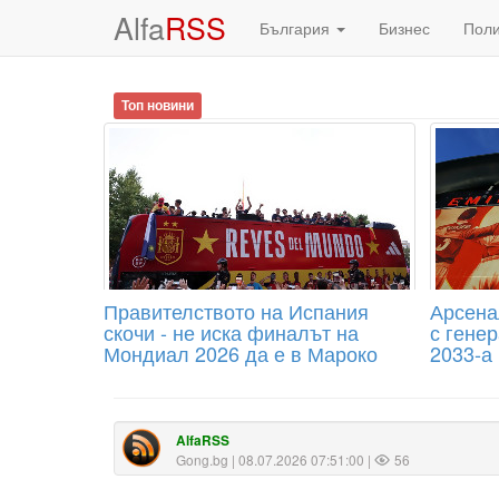
Alfa
RSS
България
Бизнес
Пол
Топ новини
Правителството на Испания
Арсена
скочи - не иска финалът на
с гене
Мондиал 2026 да е в Мароко
2033-а
AlfaRSS
Gong.bg
| 08.07.2026 07:51:00 |
56