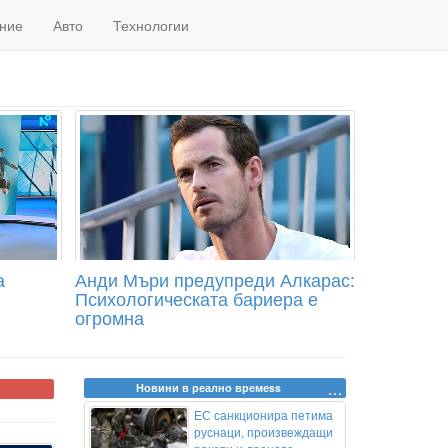
ние
Авто
Технологии
а
Анди Мъри предупреди Алкарас:
Психологическата бариера е
огромна
Новини в реално времеss
ЕС санкционира петима
руснаци, произвеждащи