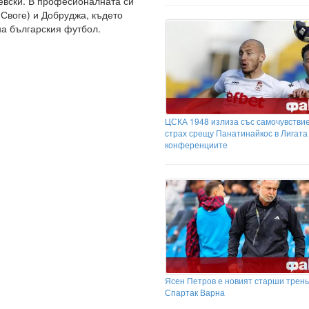
евски. В професионалната си
Своге) и Добруджа, където
на българския футбол.
ЦСКА 1948 излиза със самочувствие
страх срещу Панатинайкос в Лигата
конференциите
Ясен Петров е новият старши трень
Спартак Варна