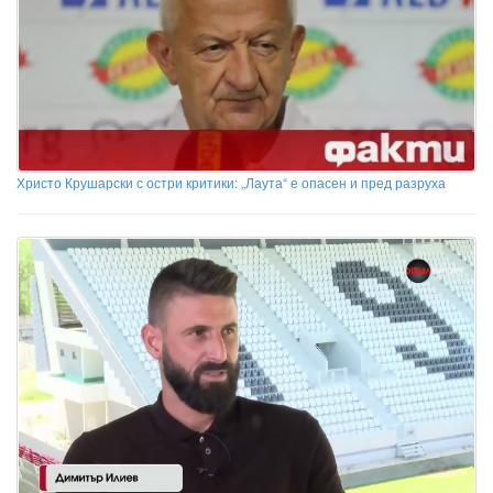
Христо Крушарски с остри критики: „Лаута“ е опасен и пред разруха