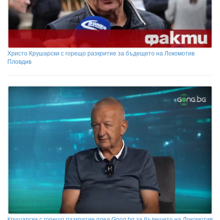
Христо Крушарски с горещо разкритие за бъдещето на Локомотив
Пловдив
Крушарски с горещо разкритие пред Gong.bg за бъдещето на Локомотив