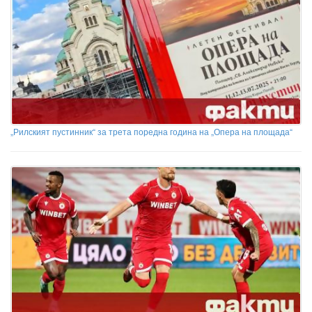
„Рилският пустинник“ за трета поредна година на „Опера на площада“