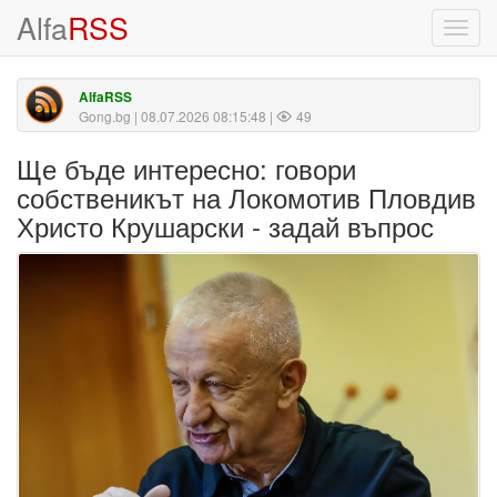
Alfa
RSS
Toggl
navig
AlfaRSS
Gong.bg
| 08.07.2026 08:15:48 |
49
Ще бъде интересно: говори
собственикът на Локомотив Пловдив
Христо Крушарски - задай въпрос