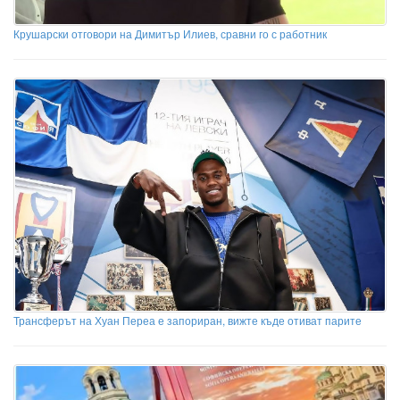
Крушарски отговори на Димитър Илиев, сравни го с работник
Трансферът на Хуан Переа е запориран, вижте къде отиват парите