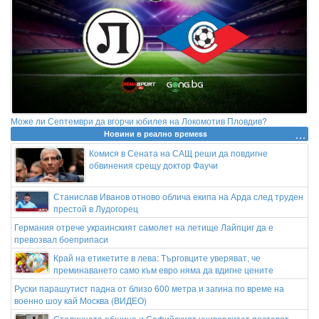
Може ли Септември да вгорчи юбилея на Локомотив Пловдив?
Новини в реално времеss
Комися в Сената на САЩ реши да повдигне
обвинения срещу доктор Фаучи
Станислав Иванов отново облича екипа на Арда след труден
престой в Лудогорец
Германия отрече украинският самолет на летище Лайпциг да е
превозвал боеприпаси
Край на етикетите в лева: Търговците уверяват, че
преминаването само към евро няма да вдигне цените
Руски парашутист падна от близо 600 метра и загина по време на
военно шоу кай Москва (ВИДЕО)
Столичната община и Софийският университет поставят