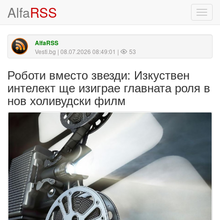
Alfa
RSS
Toggl
navig
AlfaRSS
Vesti.bg
| 08.07.2026 08:49:01 |
53
Роботи вместо звезди: Изкуствен
интелект ще изиграе главната роля в
нов холивудски филм