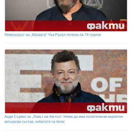
Режисьорът на „Маската“ Чък Ръсел почина на 74 години
Анди Съркис за „Ловът на Ам-гъл“: Няма да има политически коректен
актьорски състав, хобитите са бели