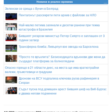
Новини в реално времеss
Зеленски се среща с Вучич в Белград
Пентагонът разсекрети пети архив с файлове за НЛО
Най-малко петима загинали и десетки ранени при тежка
катастрофа в Бразилия
Бившият унгарски министър Петер Сиярто е заплашен от 3
години затвор
Трансферна бомба: Ливърпул взе звезда на Барселона
"Просто те връхлита": Безизходицата вдъхнови две жени да
създадат платформа за болногледачи
Опасно горещо в 21 области днес, на места ще има краткотрайни
валежи, гръмотевици и градушки
Дронове на ВСУ подпалиха ключова руска рафинерия в
Сизран
Съдът пусна под домашен арест бившия шеф на ВиК-Бургас
и двама негови подчинени
Внимавайте с какви AI чатботове си говорите