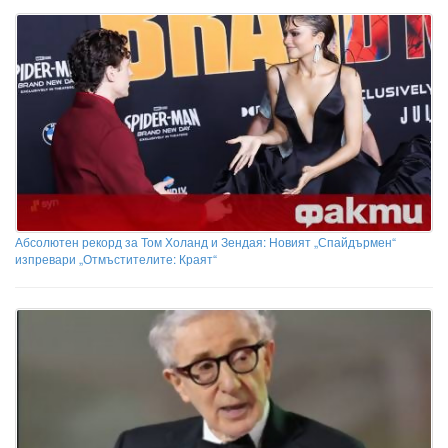
Абсолютен рекорд за Том Холанд и Зендая: Новият „Спайдърмен“
изпревари „Отмъстителите: Краят“