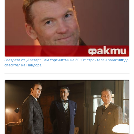
Звездата от „Аватар“ Сам Уортингтън на 50: От строителен работник до
спасител на Пандора