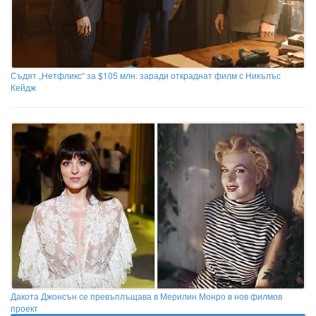
Съдят „Нетфликс“ за $105 млн. заради откраднат филм с Никълъс
Кейдж
Дакота Джонсън се превъплъщава в Мерилин Монро в нов филмов
проект