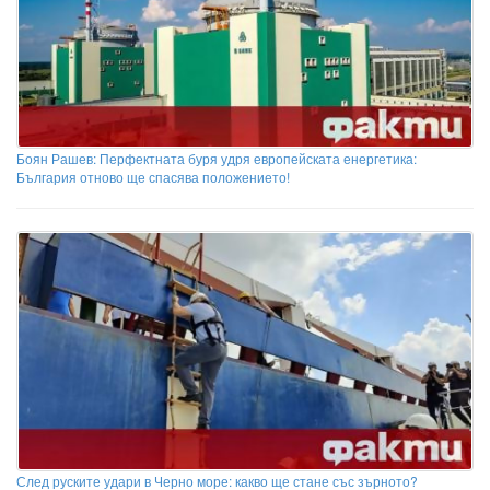
Боян Рашев: Перфектната буря удря европейската енергетика:
България отново ще спасява положението!
След руските удари в Черно море: какво ще стане със зърното?