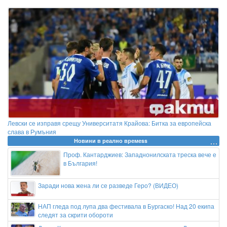
Левски се изправя срещу Университатя Крайова: Битка за европейска
слава в Румъния
Новини в реално времеss
Проф. Кантарджиев: Западнонилската треска вече е
в България!
Заради нова жена ли се разведе Геро? (ВИДЕО)
НАП гледа под лупа два фестивала в Бургаско! Над 20 екипа
следят за скрити обороти