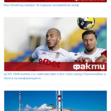
Ман Юнайтед прибра 18-годишен колумбийски халф
ЦСКА 1948 излиза със самочувствие и без страх срещу Панатинайкос в
Лигата на конференциите