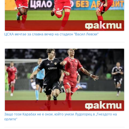
ЦСКА мечтае за славна вечер на стадион "Васил Левски"
Защо този Карабах не е онзи, който унизи Лудогорец в „Гнездото на
орлите“