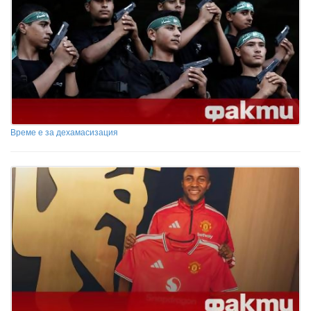
Време е за дехамасизация