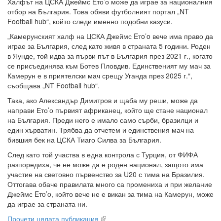
Халфът на ЦСКА Джеймс Ето’о може да играе за националния
отбор на България. Това обяви футболният портал „NT
Football hub“, който следи именно подобни казуси.
„Камерунският халф на ЦСКА Джеймс Eтo’o вече има право да
играе за България, след като живя в страната 5 години. Роден
в Яунде, той идва за първи път в България през 2021 г., когато
се присъединява към Ботев Пловдив. Единственият му мач за
Камерун е в приятелски мач срещу Уганда през 2025 г.“,
съобщава „NТ Football hub“.
Така, ако Александър Димитров и щаба му реши, може да
направи Ето’о първият африканец, който ще стане национал
на България. Преди него е имало само сърби, бразилци и
един хърватин. Трябва да отчетем и единствения мач на
бившия бек на ЦСКА Тиаго Силва за България.
След като той участва в една контрола с Турция, от ФИФА
разпоредиха, че не може да е роден национал, защото има
участие на световно първенство за U20 с тима на Бразилия.
Оттогава обаче правилата много са промениха и при желание
Джеймс Eтo’o, който вече не е викан за тима на Камерун, може
да играе за страната ни.
Прочети цялата публикация