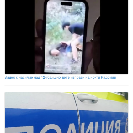
Видео с насилие над 12-годишно дете изправи на нокти Радомир