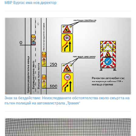
МВР Бургас има нов директор
Знак за бездействие: Неизследваните обстоятелства около смъртта на
пътен полицай на автомагистрала „Тракия“