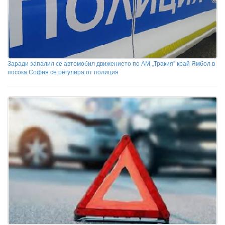
Заради запалил се автомобил движението по АМ „Тракия" край Ямбол в
посока София се регулира от полиция