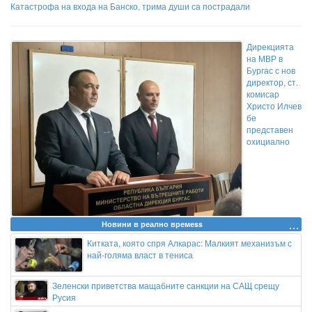
Катастрофа на входа на Банско, трима души са пострадали
Дирекцията
на МВР в
Бургас с нов
директор, ст.
комисар
Христо Илчев
бе
представен
охициално
Новини в реално времеss
Китката, която спря Алкарас: Малкият механизъм с
най-голяма власт в тениса
Зеленски приветства мащабните санкции на САЩ срещу
Русия