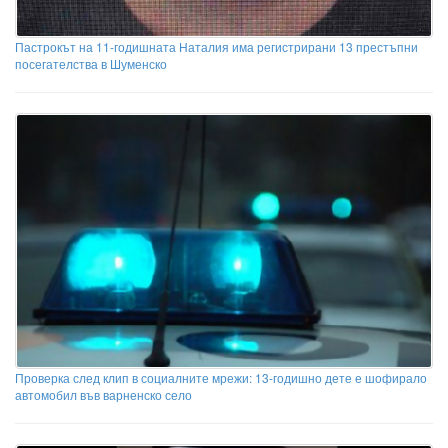
Пастрокът на 11-годишната Наталия има регистрирани 13 престъпни
посегателства в Шуменско
Проверка след клип в социалните мрежи: 13-годишно дете е шофирало
автомобил във варненско село