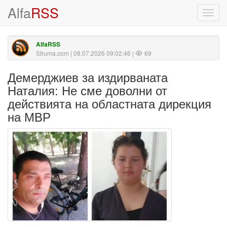
Alfa
RSS
Toggl
navig
AlfaRSS
Struma.com
| 08.07.2026 09:02:46 |
69
Демерджиев за издирваната
Наталия: Не сме доволни от
действията на областната дирекция
на МВР