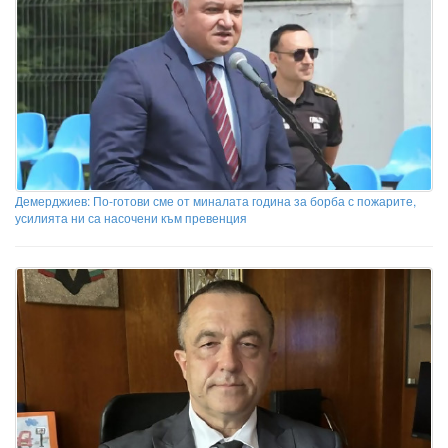
Демерджиев: По-готови сме от миналата година за борба с пожарите,
усилията ни са насочени към превенция