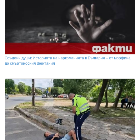
Осъдени души: Историята на наркоманията в България – от морфина
до смъртоносния фентанил