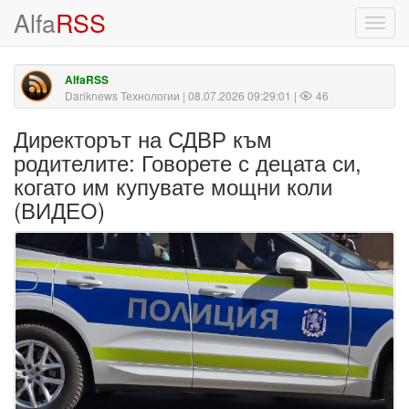
Alfa
RSS
Toggl
navig
AlfaRSS
Dariknews Технологии
| 08.07.2026 09:29:01 |
46
Директорът на СДВР към
родителите: Говорете с децата си,
когато им купувате мощни коли
(ВИДЕО)