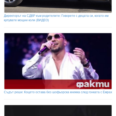
Директорът на СДВР към родителите: Говорете с децата си, когато им
купувате мощни коли (ВИДЕО)
Съдът реши: Коцето остава без шофьорска книжка след гонката с Емрах