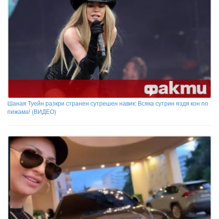
Шаная Туейн разкри странен сутрешен навик: Всяка сутрин яздя кон по
пижама! (ВИДЕО)