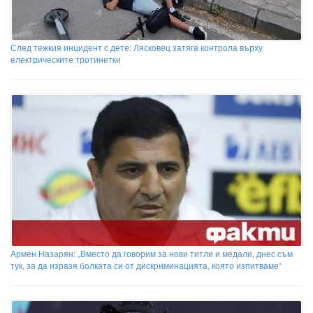
След тежкия инцидент с дете: Лясковец затяга контрола върху
електрическите тротинетки
Армен Назарян: „Вместо да говорим за нови титли и медали, днес съм
тук, за да изразя болката си от дискриминацията, която изпитваме“