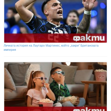
Личната история на Лаутаро Мартинес, който „закри“ Британската
империя