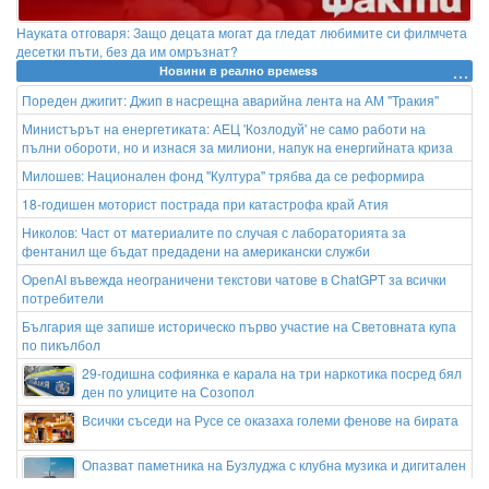
Науката отговаря: Защо децата могат да гледат любимите си филмчета
десетки пъти, без да им омръзнат?
Новини в реално времеss
Пореден джигит: Джип в насрещна аварийна лента на АМ "Тракия"
Министърът на енергетиката: АЕЦ 'Козлодуй' не само работи на
пълни обороти, но и изнася за милиони, напук на енергийната криза
Милошев: Национален фонд ''Култура'' трябва да се реформира
18-годишен моторист пострада при катастрофа край Атия
Николов: Част от материалите по случая с лабораторията за
фентанил ще бъдат предадени на американски служби
OpenAI въвежда неограничени текстови чатове в ChatGPT за всички
потребители
България ще запише историческо първо участие на Световната купа
по пикълбол
29-годишна софиянка е карала на три наркотика посред бял
ден по улиците на Созопол
Всички съседи на Русе се оказаха големи фенове на бирата
Опазват паметника на Бузлуджа с клубна музика и дигитален
двойник