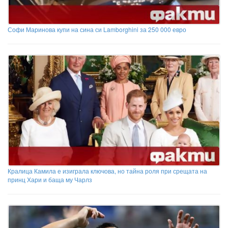
Софи Маринова купи на сина си Lamborghini за 250 000 евро
Кралица Камила е изиграла ключова, но тайна роля при срещата на
принц Хари и баща му Чарлз