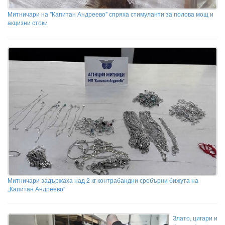
Митничари на "Капитан Андреево" спряха стимуланти за полова мощ и
акцизни стоки
Митничари задържаха над 2 кг контрабандни сребърни бижута на
„Капитан Андреево“
Злато, цигари и