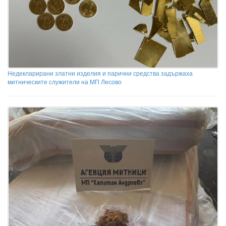
Недекларирани златни изделия и парични средства задържаха
митническите служители на МП Лесово