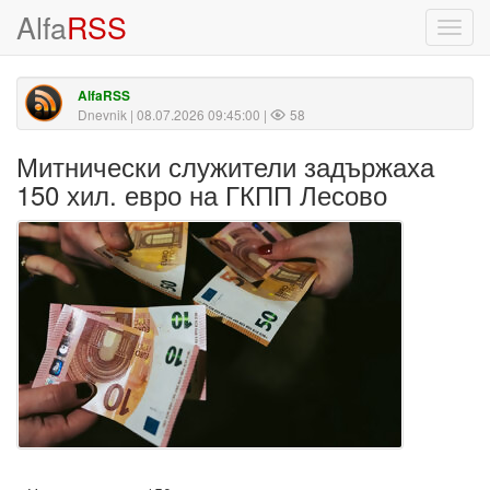
Alfa
RSS
Toggl
navig
AlfaRSS
Dnevnik
| 08.07.2026 09:45:00 |
58
Митнически служители задържаха
150 хил. евро на ГКПП Лесово