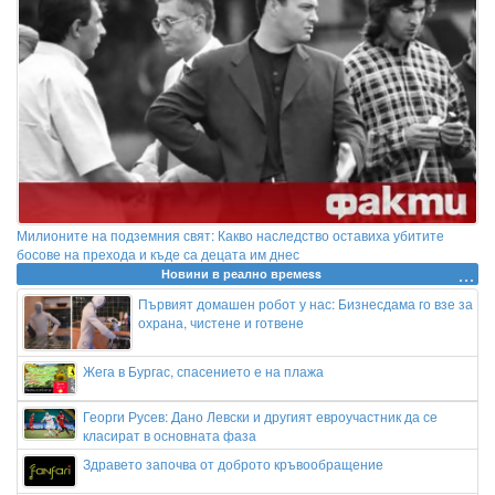
Милионите на подземния свят: Какво наследство оставиха убитите
босове на прехода и къде са децата им днес
Новини в реално времеss
Първият домашен робот у нас: Бизнесдама го взе за
охрана, чистене и готвене
Жега в Бургас, спасението е на плажа
Георги Русев: Дано Левски и другият евроучастник да се
класират в основната фаза
Здравето започва от доброто кръвообращение