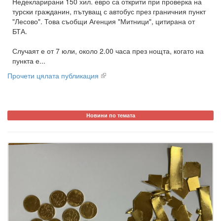
Недекларирани 150 хил. евро са открити при проверка на
турски гражданин, пътуващ с автобус през граничния пункт
"Лесово". Това съобщи Агенция "Митници", цитирана от
БТА.
Случаят е от 7 юли, около 2.00 часа през нощта, когато на
пункта е...
Прочети цялата публикация
Новини по темата