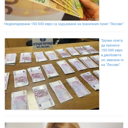
Недекларирани 150 000 евро са задържани на граничния пункт "Лесово"
Турчин опита
да пренесе
150 000 евро
в джобовете
си, хванаха го
на "Лесово"