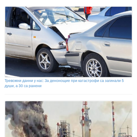
Тревожни данни у нас: За денонощие при катастрофи са загинали 5
души, а 30 са ранени