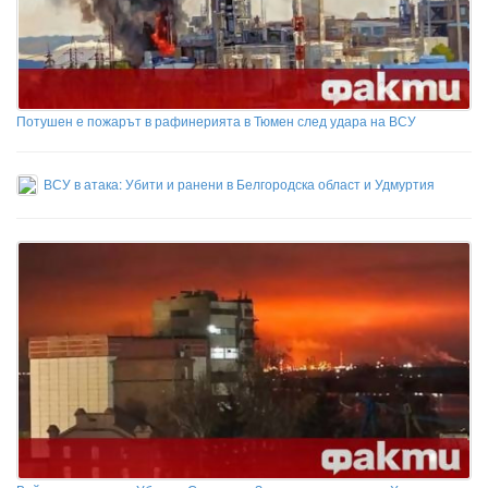
Потушен е пожарът в рафинерията в Тюмен след удара на ВСУ
ВСУ в атака: Убити и ранени в Белгородска област и Удмуртия