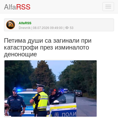
Alfa
RSS
Toggl
navig
AlfaRSS
Dnevnik
| 08.07.2026 09:49:00 |
53
Петима души са загинали при
катастрофи през изминалото
денонощие