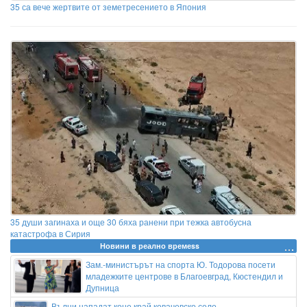
35 са вече жертвите от земетресението в Япония
35 души загинаха и още 30 бяха ранени при тежка автобусна
катастрофа в Сирия
Новини в реално времеss
Зам.-министърът на спорта Ю. Тодорова посети
младежките центрове в Благоевград, Кюстендил и
Дупница
Вълци нападат коне край ковачевско село