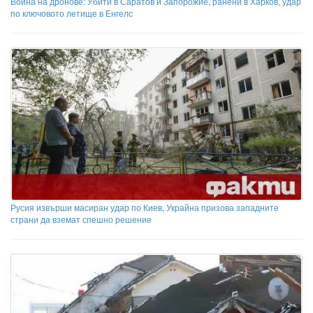
Война на дронове: Убити в Саратов и Запорожие, ранени в Харков, удар
по ключовото летище в Енгелс
Русия извърши масиран удар по Киев, Украйна призова западните
страни да вземат спешно решение