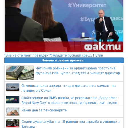
"Вие не сте моят президент": младите руснаци срещу Путин
Новини в реално времеss
Четирима обвинени за организирана престъпна
група във ВиК-Бургас, сред тях и бившият директор
Отмениха полет заради птица в двигателя на самолет на
летището в Солун
Собственици на BMW гневни, че рекламите на „Spider-Man:
Brand New Day“ внезапно се появяват в колите им! - видео
Чакан ден за пенсионерите
Седем души са убити, а 15 ранени при стрелба в училище в
Тайланд