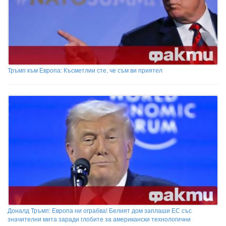
Тръмп към Европа: Късметлии сте, че съм ви приятел
Доналд Тръмп: Европа ни ограбва! Белият дом заплаши ЕС със
значителни мита заради глобите за американски технологични