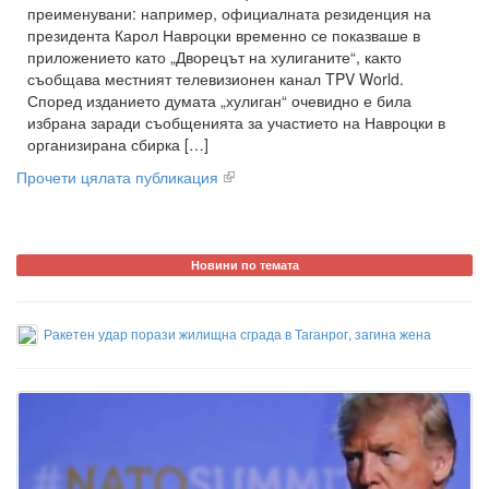
преименувани: например, официалната резиденция на
президента Карол Навроцки временно се показваше в
приложението като „Дворецът на хулиганите“, както
съобщава местният телевизионен канал TPV World.
Според изданието думата „хулиган“ очевидно е била
избрана заради съобщенията за участието на Навроцки в
организирана сбирка […]
Прочети цялата публикация
Новини по темата
Ракетен удар порази жилищна сграда в Таганрог, загина жена