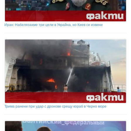
Иран: Набелязахме три цели в Украйна, но Киев се извини
Трима ранени при удар с дронове срещу кораб в Черно море