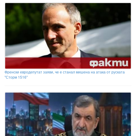
Френски евродепутат заяви, че е станал мишена на атака от руската
"Сторм 1516"