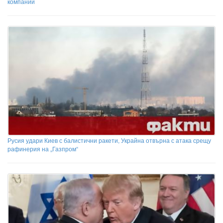
компании
Русия удари Киев с балистични ракети, Украйна отвърна с атака срещу
рафинерия на „Газпром“