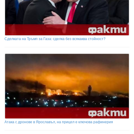
Сделката на Тръмп за Газа: сделка без всякаква стойност?
Атака с дронове в Ярославъл, на прицел е ключова рафинерия