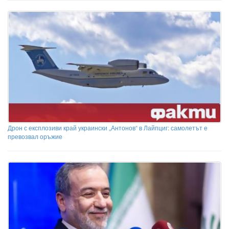
Дрон с експлозиви край украински „Антонов“ в Лайпциг: самолетът е
превозвал оръжие