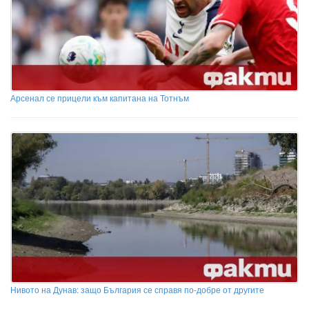
Арсенал се прицели към капитана на Тотнъм
Нивото на Дунав: защо България се справя по-добре от другите