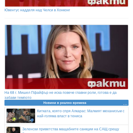
Ювентус надделя над Челси в Хонконг
На 68 г. Мишел Пфайфър не иска повече главни роли, готова е да
забави темпото
Новини в реално времеss
Китката, която спря Алкарас: Малкият механизъм с
най-голяма власт в тениса
Зеленски приветства мащабните санкции на САЩ срещу