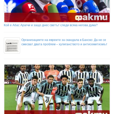
Кой е Абас Арагчи и защо днес светът следи всяка негова дума?
Организациите на евреите за скандала в Банско: Да не се
смесват двата проблем – хулиганството и антисемитизмът