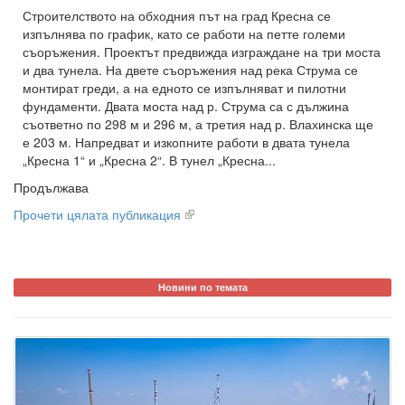
Строителството на обходния път на град Кресна се
изпълнява по график, като се работи на петте големи
съоръжения. Проектът предвижда изграждане на три моста
и два тунела. На двете съоръжения над река Струма се
монтират греди, а на едното се изпълняват и пилотни
фундаменти. Двата моста над р. Струма са с дължина
съответно по 298 м и 296 м, а третия над р. Влахинска ще
е 203 м. Напредват и изкопните работи в двата тунела
„Кресна 1“ и „Кресна 2“. В тунел „Кресна...
Продължава
Прочети цялата публикация
Новини по темата