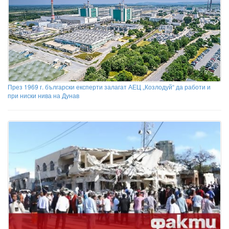
През 1969 г. български експерти залагат АЕЦ „Козлодуй“ да работи и
при ниски нива на Дунав