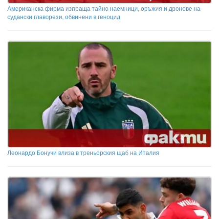
Американска фирма изпраща тайно наемници, оръжия и дронове на
судански главорези, обвинени в геноцид
Леонардо Бонучи влиза в треньорския щаб на Италия