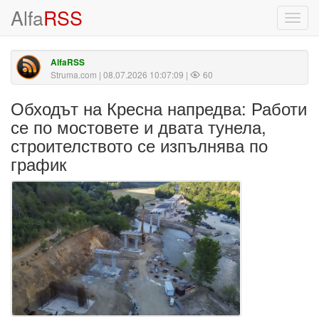
Alfa
RSS
Toggl
navig
AlfaRSS
Struma.com
| 08.07.2026 10:07:09 |
60
Обходът на Кресна напредва: Работи
се по мостовете и двата тунела,
строителството се изпълнява по
график