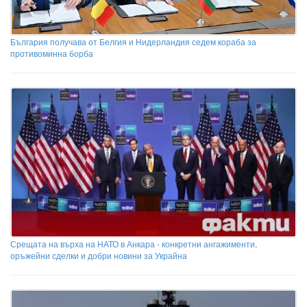
България получава от Белгия и Нидерландия седем кораба за
противоминна борба
Срещата на върха на НАТО в Анкара - конкретни ангажименти,
оръжейни сделки и добри новини за Украйна