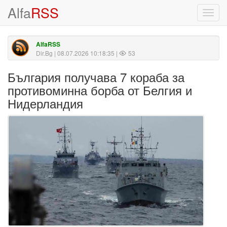
Alfa
RSS
Toggl
navig
AlfaRSS
Dir.Bg
| 08.07.2026 10:18:35 |
53
България получава 7 кораба за
противоминна борба от Белгия и
Нидерландия