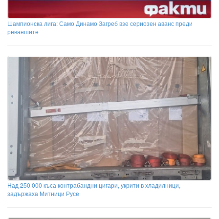
Шампионска лига: Само Динамо Загреб взе сериозен аванс преди
реваншите
Над 250 000 къса контрабандни цигари, укрити в хладилници,
задържаха Митници Русе