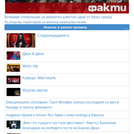
Всякакви спекулации за директен ракетен удар от Иран срещу
българска територия са военно нереалистични
Новини в реално времеss
Сладоледаджията
Джун & Джон
Motor city
Katseye: Wild hearts
Мъртва хватка
Емоционално сбогуване: Гаел Монфис изигра последния си мач в
Канада и трогна феновете
Андриан Краев и Апоел Тел Авив с нова победа в Европа
„Вие сте сърцето на този фестивал“: Кметът Баненски
благодари на хилядите гости на Банско Джаз