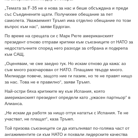
„Темата за F-35 не е нова за нас и беше обсъждана и преди
със Съединените щати. Получихме обещание за пет
самолета. Уважаемият Тръмп има отделно обещание по този
въпрос към нас“, заяви Ердоган.
По време на срещата си с Марк Рюте американският
президент отново отправи критики към съюзниците от НАТО за
недостатъчните според него разходи за отбрана и подкрепа
към САЩ.
„Оценявам, че сме заедно тук. Но искам отново да кажа: аз
съм много разочарован от НАТО. Плащаме твърде много.
Милиарди повече, защото ние ги пазим, но те не правят нищо
за нас. Това не е правилно“, заяви Тръмп.
Най-остри бяха критиките му към Испания, която
американският президент определи като „ужасен партньор“ в
Алианса.
„Не искам да работя за нищо оттук нататък с Испания. Те не
участват, не плащат“, каза Тръмп.
Той призова съюзниците си да изпълняват по-голяма част от
ангажиментите си към НАТО и похвали лидерските качества