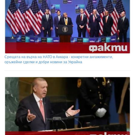
Срещата на върха на НАТО в Анкара - конкретни ангажименти,
оръжейни сделки и добри новини за Украйна