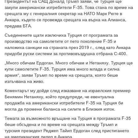
Президентът на САЩ Доналд Тръмп заяви, че Турция ще
закупи американски изтребители F-35. Това стана по време на
срещата му с генералния секретар на НАТО Марк Рюте в
Анкара, където се провежда срещата на върха на Алианса,
предава БТА.
Съединените щати изключиха Турция от програмата за
производство на самолетите от пето поколение F-35 и
наложиха санкции на страната през 2019 г., след като Анкара
придоби руски системи за противовъздушна отбрана С-400.
„Много обичам Ердоган. Много обичам и Нетаняху. Турция ще
купи самолетите F-35. Турция има много млада и силна
армия“, заяви Тръмп по време на срещата, която беше
излъчвана на живо.
Коментарът му дойде след изказване на израелския премиер
Бенямин Нетаняху, който предупреди, че евентуална
продажба на американски изтребители F-35 на Турция би
могла да промени баланса на силите в Близкия изток.
Темата за възможното връщане на Турция в програмата F-35
беше обсъдена и по време на срещата между Тръмп и
турския президент Реджеп Тайип Ердоган след пристигането
на американския лидер в Анкара.