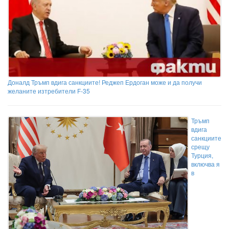
Доналд Тръмп вдига санкциите! Реджеп Ердоган може и да получи
желаните изтребители F-35
Тръмп
вдига
санкциите
срещу
Турция,
включва я
в