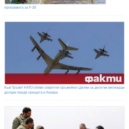
програмата за F-35
Към Тръмп! НАТО обяви секретни оръжейни сделки за десетки милиарди
долари преди срещата в Анкара