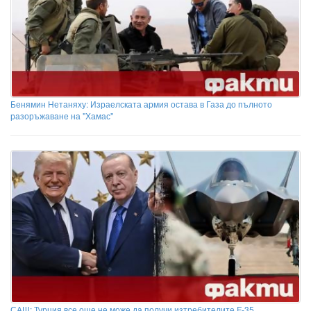
Бенямин Нетаняху: Израелската армия остава в Газа до пълното
разоръжаване на "Хамас"
САЩ: Турция все още не може да получи изтребителите F-35