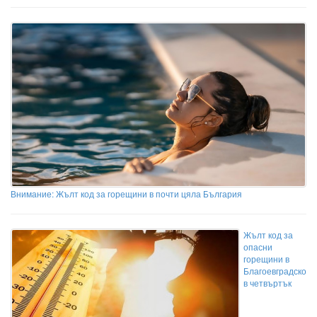
Внимание: Жълт код за горещини в почти цяла България
Жълт код за
опасни
горещини в
Благоевградско
в четвъртък