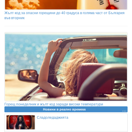
Жълт код за опасни горещини до 40 градуса в голяма част от България
във вторник
Горещ понеделник и жълт код заради високи температури
Новини в реално времеss
Сладоледаджията