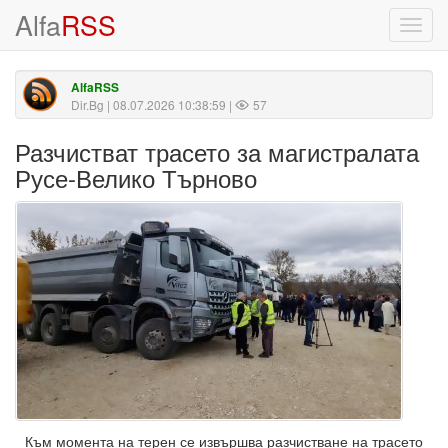
Alfa
RSS
Toggl
navig
AlfaRSS
Dir.Bg
| 08.07.2026 10:38:59 |
57
Разчистват трасето за магистралата
Русе-Велико Търново
Към момента на терен се извършва разчистване на трасето