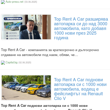
Auto-press.net
(03.06.2025)
Top Rent A Car разширява
автопарка си до над 3000
автомобила, като добавя
1000 нови през 2025
година
Top Rent A Car - компанията за краткосрочно и дългосрочно
отдаване на автомобили под наем, обяви, че…
Capital.bg
(02.06.2025)
Top Rent A Car поднови
автопарка си с 1000 нови
автомобила, водещ е
фейслифтът на Renault
Clio V
Top Rent A Car поднови автопарка си с 1000 нови