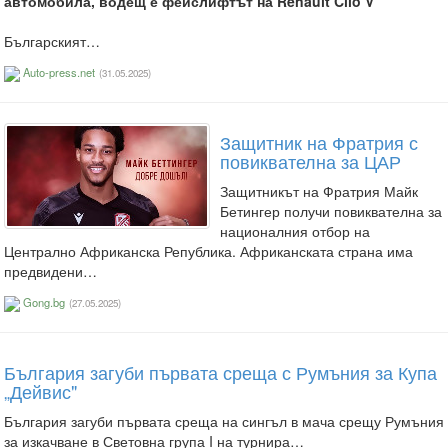
автомобила, водещ е фейслифтът на Renault Clio V
Българският…
Auto-press.net
(31.05.2025)
Защитник на Фратрия с
повиквателна за ЦАР
Защитникът на Фратрия Майк
Бетингер получи повиквателна за
националния отбор на
Централно Африканска Република. Африканската страна има
предвидени…
Gong.bg
(27.05.2025)
България загуби първата среща с Румъния за Купа
„Дейвис"
България загуби първата среща на сингъл в мача срещу Румъния
за изкачване в Световна група I на турнира…