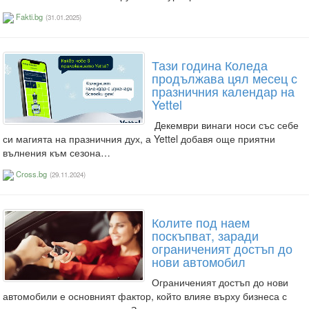
Fakti.bg
(31.01.2025)
Тази година Коледа
продължава цял месец с
празничния календар на
Yettel
Декември винаги носи със себе
си магията на празничния дух, а Yettel добавя още приятни
вълнения към сезона…
Cross.bg
(29.11.2024)
Колите под наем
поскъпват, заради
ограниченият достъп до
нови автомобил
Ограниченият достъп до нови
автомобили е основният фактор, който влияе върху бизнеса с