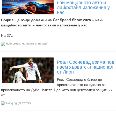
най-мащабното авто и
лайфстайл изложение у
нас
София ще бъде домакин на Car Speed Show 2025 – най-
мащабното авто и лайфстайл изложение у нас
На 27…
Auto-press.net
(преди 11 месеца)
Реал Сосиедад взима под
наем хърватски национал
от Лион
Реал Сосиедад е близо до
приключването на сделка за
привличането на Дуйе Чалета-Цар като нов централен защитник
от…
Gong.bg
(29.07.2025)