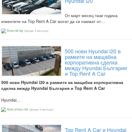
Hyundai i20
От март месец тази година
клиентите на Top Rent A Car могат да си наемат от…
Dnevnik.bg
(преди 4 месеца)
500 нови Hyundai i20 в
рамките на мащабна
корпоративна сделка
между Hyundai България
и Top Rent A Car
500 нови Hyundai i20 в рамките на мащабна корпоративна
сделка между Hyundai България и Top Rent A Car
Hyundai…
Auto-press.net
(преди 4 месеца)
Top Rent A Car и Hyundai