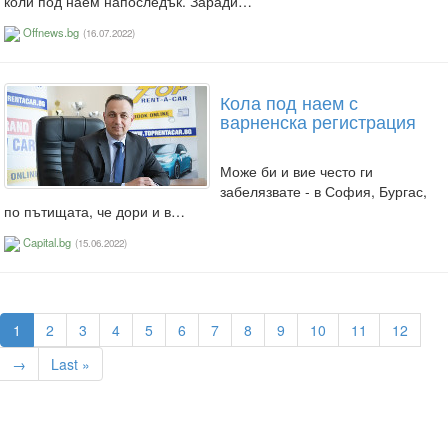
коли под наем напоследък. Заради…
Offnews.bg
(16.07.2022)
Кола под наем с
варненска регистрация
Може би и вие често ги
забелязвате - в София, Бургас,
по пътищата, че дори и в…
Capital.bg
(15.06.2022)
1
2
3
4
5
6
7
8
9
10
11
12
→
Last »