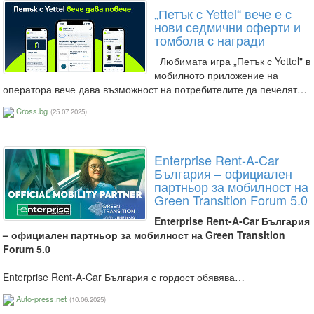
„Петък с Yettel“ вече е с
нови седмични оферти и
томбола с награди
Любимата игра „Петък с Yettel" в
мобилното приложение на
оператора вече дава възможност на потребителите да печелят…
Cross.bg
(25.07.2025)
Enterprise Rent-A-Car
България – официален
партньор за мобилност на
Green Transition Forum 5.0
Enterprise Rent-A-Car България
– официален партньор за мобилност на Green Transition
Forum 5.0
Enterprise Rent-A-Car България с гордост обявява…
Auto-press.net
(10.06.2025)