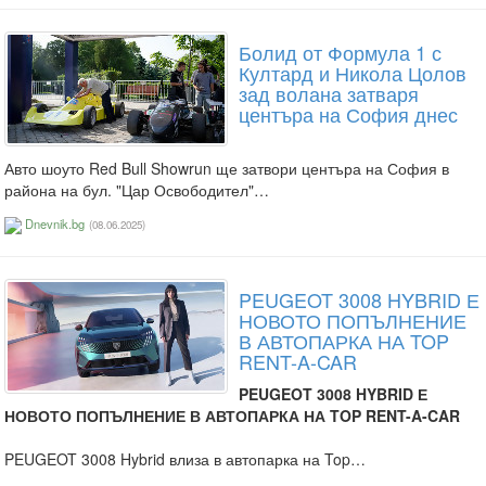
Болид от Формула 1 с
Култард и Никола Цолов
зад волана затваря
центъра на София днес
Авто шоуто Red Bull Showrun ще затвори центъра на София в
района на бул. "Цар Освободител"…
Dnevnik.bg
(08.06.2025)
PEUGEOT 3008 HYBRID Е
НОВОТО ПОПЪЛНЕНИЕ
В АВТОПАРКА НА TOP
RENT-A-CAR
PEUGEOT 3008 HYBRID Е
НОВОТО ПОПЪЛНЕНИЕ В АВТОПАРКА НА TOP RENT-A-CAR
PEUGEOT 3008 Hybrid влиза в автопарка на Top…