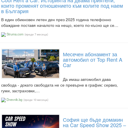
Cool Rent a Car: Историята на двама приятели,
които променят отношението към колите под наем
в България
В един обикновен летен ден през 2025 година телефонно
обаждане поставя началото на нещо, което по-късно ще се…
Struma.com
(преди 7 месеца)
Месечен абонамент за
автомобил от Top Rent A
Car
Да имаш автомобил дава
свобода - докато свободата не се превърне в график: сервиз,
гуми, застраховки,…
Dnevnik.bg
(преди 10 месеца)
София ще бъде домакин
на Car Speed Show 2025 –