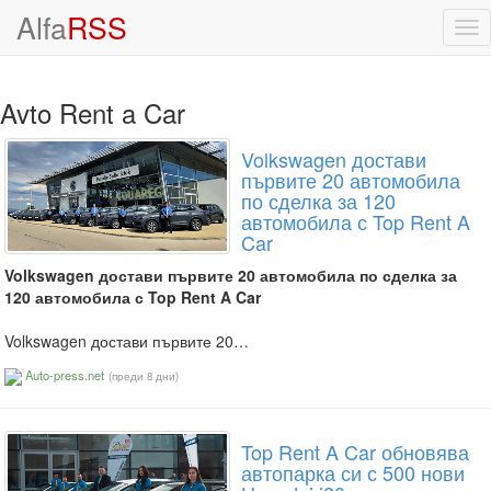
Alfa
RSS
Tog
nav
Avto Rent a Car
Volkswagen достави
първите 20 автомобила
по сделка за 120
автомобила с Top Rent A
Car
Volkswagen достави първите 20 автомобила по сделка за
120 автомобила с Top Rent A Car
Volkswagen достави първите 20…
Auto-press.net
(преди 8 дни)
Top Rent A Car обновява
автопарка си с 500 нови