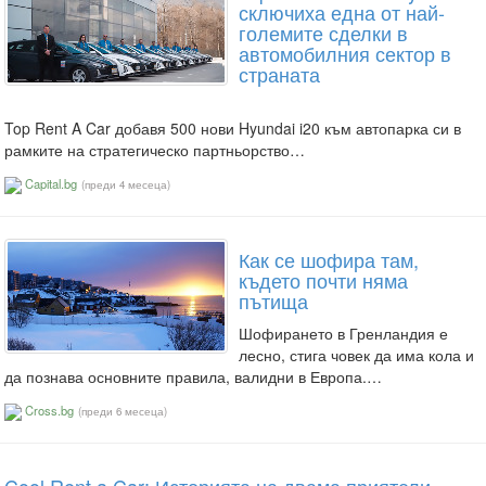
сключиха една от най-
големите сделки в
автомобилния сектор в
страната
Top Rent A Car добавя 500 нови Hyundai i20 към автопарка си в
рамките на стратегическо партньорство…
Capital.bg
(преди 4 месеца)
Как се шофира там,
където почти няма
пътища
Шофирането в Гренландия е
лесно, стига човек да има кола и
да познава основните правила, валидни в Европа.…
Cross.bg
(преди 6 месеца)