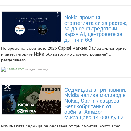
Nokia променя
стратегията си за растеж,
за да се съсредоточи
върху AI, центровете за
данни и 6G
По време на събитието 2025 Capital Markets Day за акционерите
и инвеститорите Nokia обяви голямо „пренастройване“ с
разделянето…
Kaldata.com
(преди 8 месеца)
Седмицата в три новини:
Nvidia налива милиард в
Nokia, Starlink свързва
Великобритания от
орбита, Amazon
съкращава 14 000 души
Изминалата седмица бе белязана от три събития, които ясно