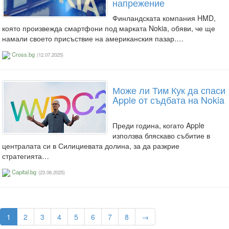
напрежение
Финландската компания HMD,
която произвежда смартфони под марката Nokia, обяви, че ще
намали своето присъствие на американския пазар.…
Cross.bg
(12.07.2025)
Може ли Тим Кук да спаси
Apple от съдбата на Nokia
Преди година, когато Apple
използва бляскаво събитие в
централата си в Силициевата долина, за да разкрие
стратегията…
Capital.bg
(23.06.2025)
1
2
3
4
5
6
7
8
→