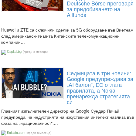
Deutsche Börse преговаря
за придобиването на
Allfunds
Huawei и ZTE са сключили сделки за 5G оборудване във Виетнам
след американските мита Китайските телекомуникационни
компании…
Capital.bg
(преди 8 месеца)
Седмицата в три новини:
Google предупреждава за
„AI балон“, ЕС отлага
правилата, а Nokia
пренарежда стратегията
си
Главният изпълнителен директор на Google Сундар Пичай
предупреди, че индустрията на изкуствения интелект навлиза във
фаза на „ирационалност“,…
Kaldata.com
(преди 8 месеца)