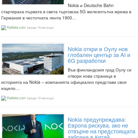
Nokia и Deutsche Bahn
стартираха първата в света търговска 5G железопътна мрежа в
Германия в честотната лента 1900…
Kaldata.com
(преди 10 месеца)
Nokia откри в Оулу нов
глобален център за AI и
6G разработки
Във финландския град Оулу се
отвори нова страница в
историята на Nokia – компанията официално представи своя
изцяло…
Kaldata.com
(преди 10 месеца)
Nokia предупреждава:
Европа рискува, ако не
отвърне на предстоящата
забрана в Китай