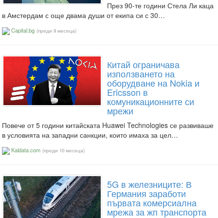
През 90-те години Стела Ли каца
в Амстердам с още двама души от екипа си с 30…
Capital.bg
(преди 9 месеца)
Китай ограничава
използването на
оборудване на Nokia и
Ericsson в
комуникационните си
мрежи
Повече от 5 години китайската Huawei Technologies се развиваше
в условията на западни санкции, които имаха за цел…
Kaldata.com
(преди 10 месеца)
5G в железниците: В
Германия заработи
първата комерсиална
мрежа за жп транспорта