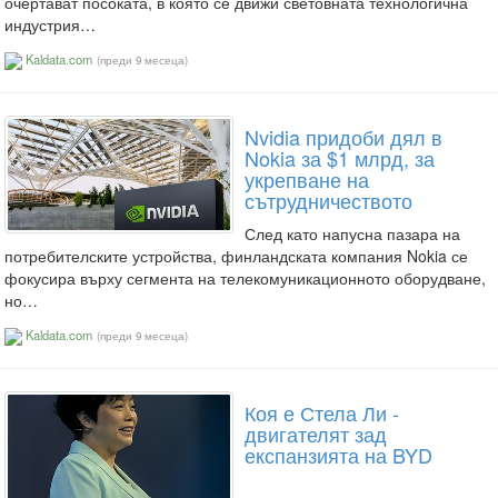
очертават посоката, в която се движи световната технологична
индустрия…
Kaldata.com
(преди 9 месеца)
Nvidia придоби дял в
Nokia за $1 млрд, за
укрепване на
сътрудничеството
След като напусна пазара на
потребителските устройства, финландската компания Nokia се
фокусира върху сегмента на телекомуникационното оборудване,
но…
Kaldata.com
(преди 9 месеца)
Коя е Стела Ли -
двигателят зад
експанзията на BYD