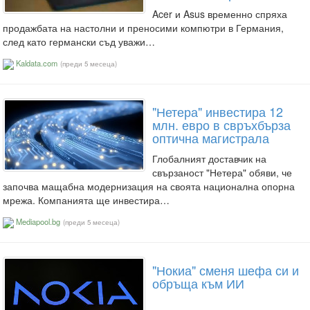
Acer и Asus временно спряха
продажбата на настолни и преносими компютри в Германия,
след като германски съд уважи…
Kaldata.com
(преди 5 месеца)
"Нетера" инвестира 12
млн. евро в свръхбърза
оптична магистрала
Глобалният доставчик на
свързаност "Нетера" обяви, че
започва мащабна модернизация на своята национална опорна
мрежа. Компанията ще инвестира…
Mediapool.bg
(преди 5 месеца)
"Нокиа" сменя шефа си и
обръща към ИИ