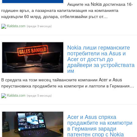
Акциите на Nokia достигнаха 16-
годишен връх, а пазарната капитализация на компанията
надхвърли 60 млрд. долара, отбелязвайки ръст от…
Kaldata.com
(преди 3 месеца)
Nokia лиши германските
потребители на Asus и
Acer от достъп до
драйвери за устройствата
им
В средата на този месец тайванските компании Acer и Asus
преустановиха продажбите на компютри и лаптопи в Германия…
Kaldata.com
(преди 5 месеца)
Acer и Asus спряха
продажбите на компютри
в Германия заради
патентен спор с Nokia