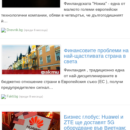
Финландската "Нокиа" - една от
малкото големи европейски
технологични компании, обяви в четвъртък, че дългогодишният
ѝ…
Dnevnik.bg
(преди 6 месеца)
Финансовите проблеми на
най-щастливата страна в
света
Финландия , традиционно една
от най-дисциплинираните в
бюджетно отношение страни в Европейския съюз (ЕС ), получи
предупредителен сигнал…
Fakti.bg
(преди 8 месеца)
Бизнес глобус: Huawei и
ZTE ще доставят 5G
оборудване във Виетнам;