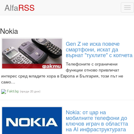
Alfa
RSS
Tog
nav
Nokia
Gen Z не иска повече
смартфони, искат да
върнат "тухлите" с копчета
Телефоните с ограничени
функции отново привличат
интерес сред младите хора в Европа и България, този път не
само…
Fakti.bg
(преди 20 дни)
Nokia: от цар на
мобилните телефони до
ключов играч в областта
на AI инфраструктурата