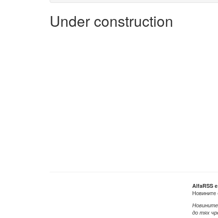
Under construction
AlfaRSS 
Новините 
Новините
до тях чр