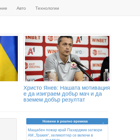
ние
Авто
Технологии
Христо Янев: Нашата мотивация
е да изиграем добър мач и да
вземем добър резултат
Новини в реално времеss
Мащабен пожар край Пазарджик затвори
АМ „Тракия“, хеликоптер се включи в