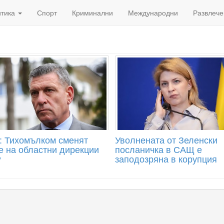
итика
Спорт
Криминални
Международни
Развлече
: Тихомълком сменят
Уволнената от Зеленски
 на областни дирекции
посланичка в САЩ е
Р
заподозряна в корупция