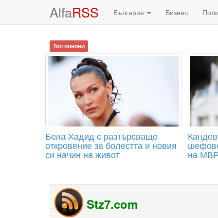
Alfa
RSS
България
Бизнес
Пол
Топ новини
Бела Хадид с разтърсващо
Кандев
откровение за болестта и новия
шефове
си начин на живот
на МВ
Stz7.com