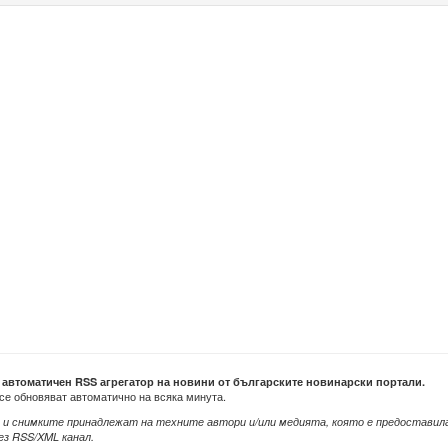
е автоматичен RSS агрегатор на новини от българските новинарски портали.
се обновяват автоматично на всяка минута.
 и снимките принадлежат на техните автори и/или медията, която е предоставил
ез RSS/XML канал.