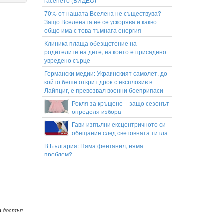
гасенето (ВИДЕО)
70% от нашата Вселена не съществува?
Защо Вселената не се ускорява и какво
общо има с това тъмната енергия
Клиника плаща обезщетение на
родителите на дете, на което е присадено
увредено сърце
Германски медии: Украинският самолет, до
който беше открит дрон с експлозив в
Лайпциг, е превозвал военни боеприпаси
Рокля за кръщене – защо сезонът
определя избора
Гави изпълни ексцентричното си
обещание след световната титла
В България: Няма фентанил, няма
проблем?
Удариха търговци на ментета на морето,
иззеха стоки за 650 000 евро (снимки)
Вървял през море от тела, за да намери
семейството си: Откриха изгубените
мемоари на оцелял от бомбардировката
а достъп
над Хирошима (ВИДЕО)