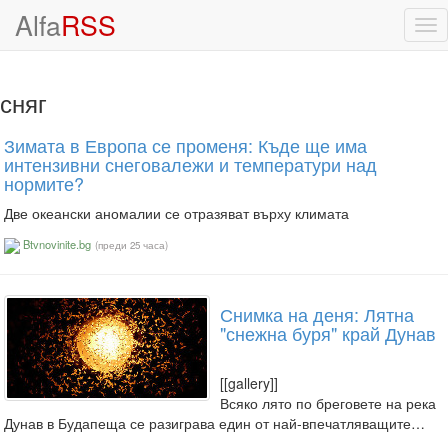
Alfa
RSS
Tog
nav
сняг
Зимата в Европа се променя: Къде ще има
интензивни снеговалежи и температури над
нормите?
Две океански аномалии се отразяват върху климата
Btvnovinite.bg
(преди 25 часа)
Снимка на деня: Лятна
"снежна буря" край Дунав
[[gallery]]
Всяко лято по бреговете на река
Дунав в Будапеща се разиграва един от най-впечатляващите…