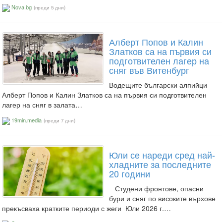
Nova.bg
(преди 5 дни)
Алберт Попов и Калин
Златков са на първия си
подготвителен лагер на
сняг във Витенбург
Водещите български алпийци
Алберт Попов и Калин Златков са на първия си подготвителен
лагер на сняг в залата…
19min.media
(преди 7 дни)
Юли се нареди сред най-
хладните за последните
20 години
Студени фронтове, опасни
бури и сняг по високите върхове
прекъсваха кратките периоди с жеги Юли 2026 г.…