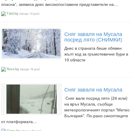
опасна“, заявиха днес високопоставени представители на…
Fakti.bg
(преди 13 дни)
Сняг заваля на Мусала
посред лято (СНИМКИ)
Днес в страната беше обявен
жълт код за гръмотевични бури в
10 области
Nova.bg
(преди 16 дни)
Сняг заваля на Мусала
Сняг вали посред лято (24 юли)
на връх Мусала, съобщи
метеорологичният портал "Метео
България". По-рано синоптиците
от платформата…
Cross.bg
(преди 16 дни)