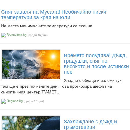
Сняг заваля на Мусала! Необичайно ниски
температури за края на юли
На места минималните температури са есенни
Btvnovinite.bg
(преди 16 дни)
Времето полудява! Дъжд,
градушки, сняг по
високото и после истински
пек
Хладно с облаци и валежи тук-
там ще е през почивните дни. Това прогнозира шефът на
синоптичния център TV-MET…
Regiona.bg
(преди 17 дни)
Захлаждане с дъжд и
гръмотевици