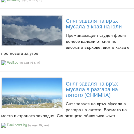
Сняг заваля на връх
Мусала в края на юли
Преминаващият студен фронт
донесе валежи от сняг по
високите върхове, вижте каква е
прогнозата за утре
Vesti.bg
(преди 16 дни)
Сняг заваля на връх
Мусала в разгара на
лятото (СНИМКА)
Сняг заваля на връх Мусала в
разгара на лятото. Времето на
места в страната захладня. Синоптиците обявявиха жълт…
Dariknews.bg
(преди 16 дни)