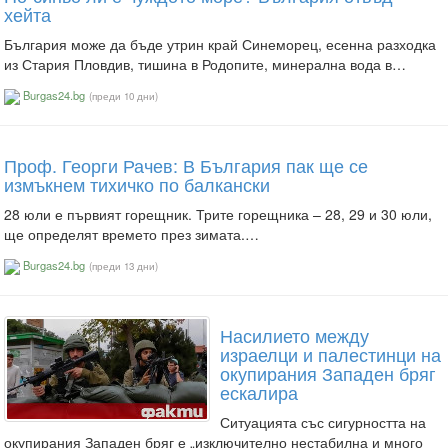
хейта
България може да бъде утрин край Синеморец, есенна разходка
из Стария Пловдив, тишина в Родопите, минерална вода в…
Burgas24.bg
(преди 10 дни)
Проф. Георги Рачев: В България пак ще се
измъкнем тихичко по балкански
28 юли е първият горещник. Трите горещника – 28, 29 и 30 юли,
ще определят времето през зимата.…
Burgas24.bg
(преди 13 дни)
Насилието между
израелци и палестинци на
окупирания Западен бряг
ескалира
Ситуацията със сигурността на
окупирания Западен бряг е „изключително нестабилна и много