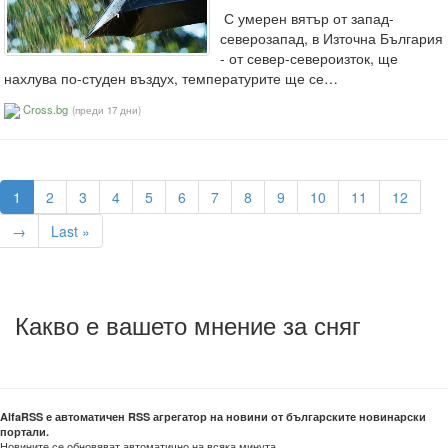
С умерен вятър от запад-
северозапад, в Източна България
- от север-североизток, ще
нахлува по-студен въздух, температурите ще се…
Cross.bg
(преди 17 дни)
1
2
3
4
5
6
7
8
9
10
11
12
→
Last »
Какво е вашето мнение за сняг
AlfaRSS е автоматичен RSS агрегатор на новини от българските новинарски
портали.
Новините се обновяват автоматично на всяка минута.