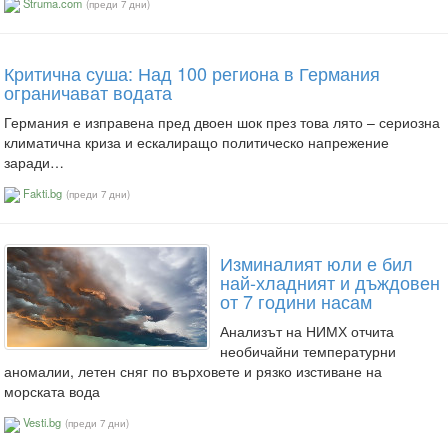
Struma.com
(преди 7 дни)
Критична суша: Над 100 региона в Германия
ограничават водата
Германия е изправена пред двоен шок през това лято – сериозна
климатична криза и ескалиращо политическо напрежение
заради…
Fakti.bg
(преди 7 дни)
Изминалият юли е бил
най-хладният и дъждовен
от 7 години насам
Анализът на НИМХ отчита
необичайни температурни
аномалии, летен сняг по върховете и рязко изстиване на
морската вода
Vesti.bg
(преди 7 дни)