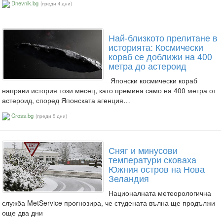
Dnevnik.bg
(преди 4 дни)
Най-близкото прелитане в
историята: Космически
кораб се доближи на 400
метра до астероид
Японски космически кораб
направи история този месец, като премина само на 400 метра от
астероид, според Японската агенция…
Cross.bg
(преди 5 дни)
Сняг и минусови
температури сковаха
Южния остров на Нова
Зеландия
Националната метеорологична
служба MetService прогнозира, че студената вълна ще продължи
още два дни