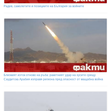
Радев, самолетите и позициите на България за войните
Близкият изток отново на ръба: ракетният удар на хусите срещу
Саудитска Арабия изправя региона пред опасност от мащабна война