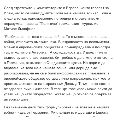
Сред стратезите и коментаторите в Европа, които говорят за
Иран, често се чуват думите "Това не е нашата война". Това е
гледна точка, едновременно погрешна и стратегически
неразумна, пише за "Политико" германският журналист
Матиас Дьопфнер.
"Разбира се, че това е наша война. Тя е много повече наша
война, отколкото американска. Внедряването на ислямистки
мрежи в европейските общества е по-напреднала и по-остра
тук, отколкото в Америка. (А солидарността с Израел, чието
съществуване е застрашено, би трябвало да е много по-силна
в Германия, отколкото в Съединените щати). Но дори и да
вярваме, че това не е нашата война, или дори да сме
разочаровани, че не сме били информирани за плановете, в
европейското общество остава силно напрежение, при което
провъзгласяването на омраза към Доналд Тръмп е по-важно
от здравия личен интерес. В тези кръгове човек може почти да
усети нещо като злорадство, когато нещо отново се обърка за
американците.
Без значение дали тази формулировка - че това не е нашата
война - идва от Германия, Финландия или другаде в Европа,