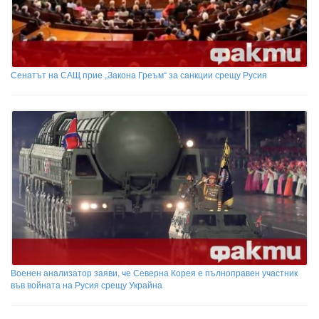
Сенатът на САЩ прие „Закона Греъм“ за санкции срещу Русия
Военен анализатор заяви, че Северна Корея е пълноправен участник
във войната на Русия срещу Украйна