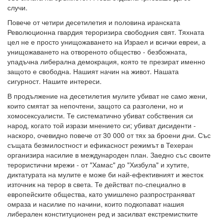
случи.
Повече от четири десетилетия и половина иранската
Революционна гвардия тероризира свободния свят. Тяхната
цел не е просто унищожаването на Израел и всички евреи, а
унищожаването на отвореното общество - безбожната,
упадъчна либерална демокрация, която те презират именно
защото е свободна. Нашият начин на живот. Нашата
сигурност. Нашите интереси.
В продължение на десетилетия мулите убиват не само жени,
които смятат за непочтени, защото са разголени, но и
хомосексуалисти. Те систематично убиват собствения си
народ, когато той изрази мнението си; убиват дисиденти -
наскоро, очевидно повече от 30 000 от тях за броени дни. Със
същата безмилостност и ефикасност режимът в Техеран
организира насилие в международен план. Заедно със своите
терористични мрежи - от "Хамас" до "Хизбула" и хутите,
диктатурата на мулите е може би най-ефективният и жесток
източник на терор в света. Те действат по-специално в
европейските общества, като умишлено разпространяват
омраза и насилие по начини, които подкопават нашия
либерален конституционен ред и засилват екстремистките