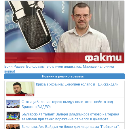
Боян Рашев: Волфрамът е отличен индикатор: Мирише на голяма
война!
Новини в реално времеss
Криза в Украйна: Енергиен колапс и ТЦК скандали
Стотици балони с горещ въздух полетяха в небето над
Бристол (ВИДЕО)
Българският талант Валери Владимиров отново на терена
за Милан при тежко поражение от Челси в Джакарта
Зеленски: Ако Байдън ми беше дал лиценза за "Пейтриът",