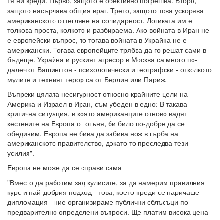
тя ни вреди. Първо, защото е обективно погрешна. Второ,
защото насърчава общия враг. Трето, защото това ускорява
американското оттегляне на солидарност. Логиката им е
толкова проста, колкото и разбираема. Ако войната в Иран не
е европейски въпрос, то тогава войната в Украйна не е
американски. Тогава европейците трябва да го решат сами в
бъдеще. Украйна и руският агресор в Москва са много по-
далеч от Вашингтон - психологически и географски - отколкото
мулите и техният терор са от Берлин или Париж.
Въпреки цялата несигурност относно крайните цели на
Америка и Израел в Иран, съм убеден в едно: В такава
критична ситуация, в която американците отново вадят
кестените на Европа от огъня, би било по-добре да се
обединим. Европа не бива да забива нож в гърба на
американското правителство, докато то преследва тези
усилия".
Европа не може да се справи сама
"Вместо да работим зад кулисите, за да намерим правилния
курс и най-добрия подход - това, което преди се наричаше
дипломация - ние организираме публични сблъсъци по
предварително определени въпроси. Ще платим висока цена