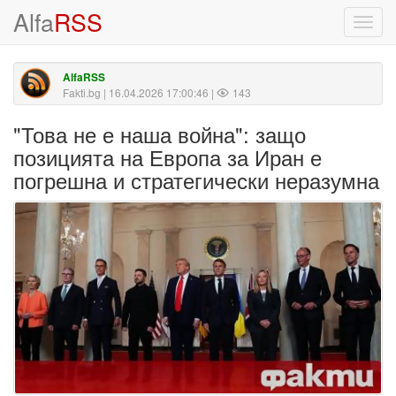
Alfa
RSS
Toggl
navig
AlfaRSS
Fakti.bg
| 16.04.2026 17:00:46 |
143
"Това не е наша война": защо
позицията на Европа за Иран е
погрешна и стратегически неразумна