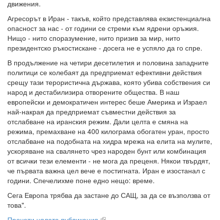
движения.
Агресорът в Иран - такъв, който представлява екзистенциална
опасност за нас - от години се стреми към ядрени оръжия.
Нищо - нито споразумение, нито призив за мир, нито
президентско ръкостискане - досега не е успяло да го спре.
В продължение на четири десетилетия и половина западните
политици се колебаят да предприемат ефективни действия
срещу тази терористична държава, която убива собствения си
народ и дестабилизира отворените общества. В наш
европейски и демократичен интерес беше Америка и Израел
най-накрая да предприемат съвместни действия за
отслабване на иранския режим. Дали целта е смяна на
режима, премахване на 400 килограма обогатен уран, просто
отслабване на подобната на хидра мрежа на елита на мулите,
ускоряване на свалянето чрез народен бунт или комбинация
от всички тези елементи - не мога да преценя. Някои твърдят,
че първата важна цел вече е постигната. Иран е изостанал с
години. Спечелихме поне едно нещо: време.
Сега Европа трябва да застане до САЩ, за да се възползва от
това".
Прочети цялата публикация