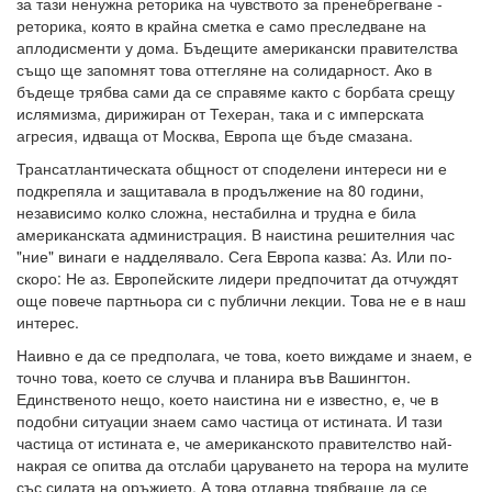
за тази ненужна реторика на чувството за пренебрегване -
реторика, която в крайна сметка е само преследване на
аплодисменти у дома. Бъдещите американски правителства
също ще запомнят това оттегляне на солидарност. Ако в
бъдеще трябва сами да се справяме както с борбата срещу
ислямизма, дирижиран от Техеран, така и с имперската
агресия, идваща от Москва, Европа ще бъде смазана.
Трансатлантическата общност от споделени интереси ни е
подкрепяла и защитавала в продължение на 80 години,
независимо колко сложна, нестабилна и трудна е била
американската администрация. В наистина решителния час
"ние" винаги е надделявало. Сега Европа казва: Аз. Или по-
скоро: Не аз. Европейските лидери предпочитат да отчуждят
още повече партньора си с публични лекции. Това не е в наш
интерес.
Наивно е да се предполага, че това, което виждаме и знаем, е
точно това, което се случва и планира във Вашингтон.
Единственото нещо, което наистина ни е известно, е, че в
подобни ситуации знаем само частица от истината. И тази
частица от истината е, че американското правителство най-
накрая се опитва да отслаби царуването на терора на мулите
със силата на оръжието. А това отдавна трябваше да се