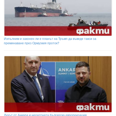
Изпълним и законен ли е планът на Тръмп да въведе такси за
преминаване през Ормузкия проток?
Духът от Анкара и неохотната българска европеизация