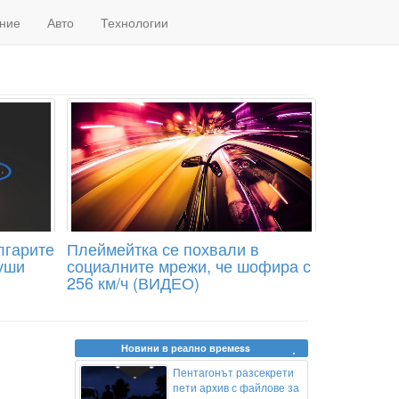
ние
Авто
Технологии
лгарите
Плеймейтка се похвали в
души
социалните мрежи, че шофира с
256 км/ч (ВИДЕО)
Новини в реално времеss
Пентагонът разсекрети
пети архив с файлове за