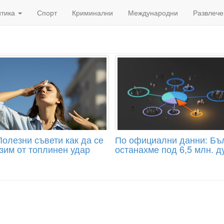
итика
Спорт
Криминални
Международни
Развлече
Полезни съвети как да се
По официални данни: Бъ
зим от топлинен удар
останахме под 6,5 млн. 