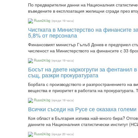
По предварителни данни на Националния статистичес
въведените в експлоатация жилищни сгради през вт
Ruse24.bg
(преди 19 часа)
Чистката в Министерство на финансите з
5,8% от персонала
Финансовият министър Гълъб Донев е предприел ст
численост на Министерството на финансите с 33 броя 
Ruse24.bg
(преди 19 часа)
Босът на двете наркогрупи за фентанил в
същ, разкри прокуратурата
Борбата с производството и разпространението на в
вещества е приоритет в работата на прокуратурата. То
Ruse24.bg
(преди 19 часа)
Всички съседи на Русе се оказаха големи
Коя област в България изпива най-много бира? Отгов
данните на Националния статистически институт (НС
Ruse24.bg
(преди 20 часа)