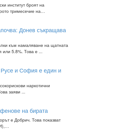
ки институт броят на
орото тримесечие на…
апочва: Донев съкращава
ъпки към намаляване на щатната
или 5.8%. Това е ...
 Русе и София е един и
исокорискови наркотични
ва заяви ...
 фенове на бирата
орът е Добрич. Това показват
И),…