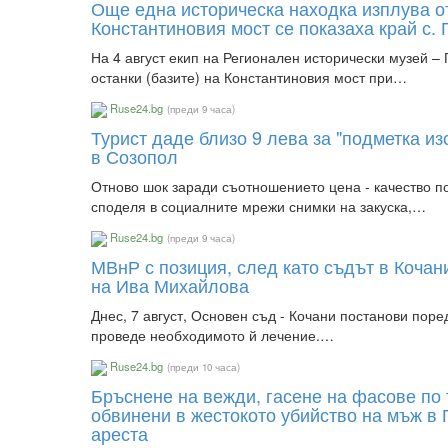
Още една историческа находка изплува от
Константиновия мост се показаха край с. 
На 4 август екип на Регионален исторически музей –
останки (базите) на Константиновия мост при…
Ruse24.bg
(преди 9 часа)
Турист даде близо 9 лева за "подметка и
в Созопол
Отново шок заради съотношението цена - качество 
споделя в социалните мрежи снимки на закуска,…
Ruse24.bg
(преди 9 часа)
МВнР с позиция, след като съдът в Кочан
на Ива Михайлова
Днес, 7 август, Основен съд - Кочани постанови пор
проведе необходимото й лечение.…
Ruse24.bg
(преди 10 часа)
Бръснене на вежди, гасене на фасове по
обвинени в жестокото убийство на мъж в 
ареста