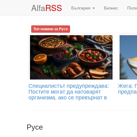
Alfa
RSS
България
Бизнес
Пол
Топ новини за Русе
Специалистът предупреждава:
Жега: 
Постите могат да натоварят
предпа
организма, ако се превърнат в
диета от хляб и ориз
Русе