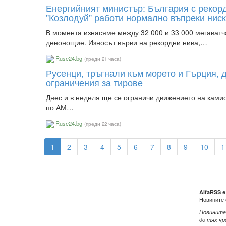
Енергийният министър: България с рекорд
"Козлодуй" работи нормално въпреки нис
В момента изнасяме между 32 000 и 33 000 мегаватч
денонощие. Износът върви на рекордни нива,…
Ruse24.bg
(преди 21 часа)
Русенци, тръгнали към морето и Гърция, 
ограничения за тирове
Днес и в неделя ще се ограничи движението на камио
по АМ…
Ruse24.bg
(преди 22 часа)
1
2
3
4
5
6
7
8
9
10
1
AlfaRSS 
Новините 
Новините
до тях чр