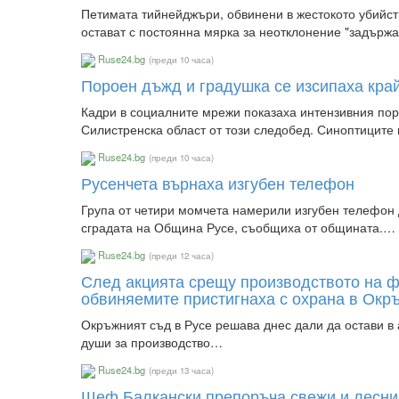
Петимата тийнейджъри, обвинени в жестокото убийст
остават с постоянна мярка за неотклонение "задърж
Ruse24.bg
(преди 10 часа)
Пороен дъжд и градушка се изсипаха кра
Кадри в социалните мрежи показаха интензивния пор
Силистренска област от този следобед. Синоптицит
Ruse24.bg
(преди 10 часа)
Русенчета върнаха изгубен телефон
Група от четири момчета намерили изгубен телефон
сградата на Община Русе, съобщиха от общината.…
Ruse24.bg
(преди 12 часа)
След акцията срещу производството на ф
обвиняемите пристигнаха с охрана в Окр
Окръжният съд в Русе решава днес дали да остави в
души за производство…
Ruse24.bg
(преди 13 часа)
Шеф Балкански препоръча свежи и лесни 