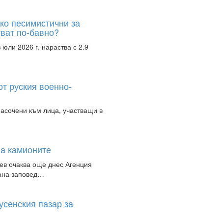
ко песимистични за
тват по-бавно?
юли 2026 г. нараства с 2.9
т руския военно-
насочени към лица, участващи в
на камионите
ев очаква още днес Агенция
рана заповед…
усенския пазар за