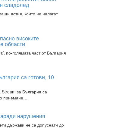
ен сладолед
ращи ястия, които не налагат
Опасно високите
че области
т/, по-голямата част от България
ългария са готови, 10
 Stream за България са
по приемане…
 заради нарушения
ети държави не са допуснати до