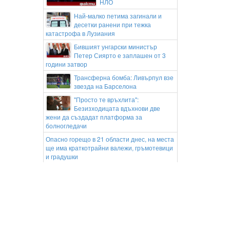
НЛО
Най-малко петима загинали и
десетки ранени при тежка
катастрофа в Лузиания
Бившият унгарски министър
Петер Сиярто е заплашен от 3
години затвор
Трансферна бомба: Ливърпул взе
звезда на Барселона
"Просто те връхлита":
Безизходицата вдъхнови две
жени да създадат платформа за
болногледачи
Опасно горещо в 21 области днес, на места
ще има краткотрайни валежи, гръмотевици
и градушки
Дронове на ВСУ подпалиха
ключова руска рафинерия в
Сизран
Съдът пусна под домашен арест
бившия шеф на ВиК-Бургас и
двама негови подчинени