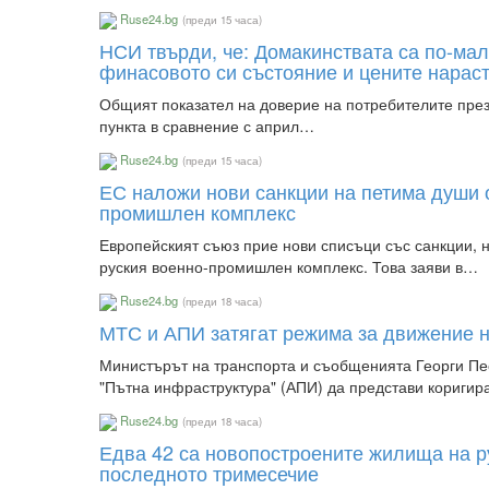
Ruse24.bg
(преди 15 часа)
НСИ твърди, че: Домакинствата са по-мал
финасовото си състояние и цените нарас
Общият показател на доверие на потребителите през 
пункта в сравнение с април…
Ruse24.bg
(преди 15 часа)
ЕС наложи нови санкции на петима души о
промишлен комплекс
Европейският съюз прие нови списъци със санкции, 
руския военно-промишлен комплекс. Това заяви в…
Ruse24.bg
(преди 18 часа)
МТС и АПИ затягат режима за движение 
Министърът на транспорта и съобщенията Георги Пе
"Пътна инфраструктура" (АПИ) да представи кориги
Ruse24.bg
(преди 18 часа)
Едва 42 са новопостроените жилища на р
последното тримесечие