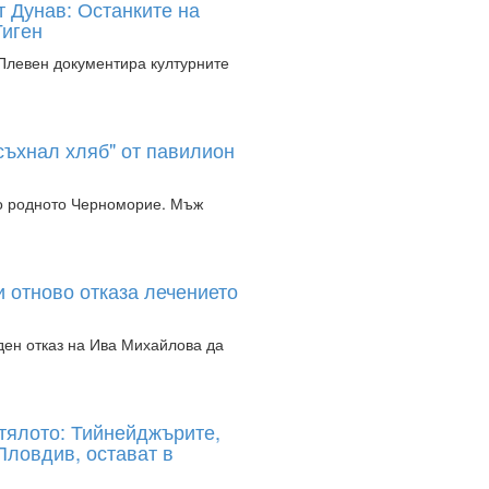
 Дунав: Останките на
Гиген
 Плевен документира културните
зсъхнал хляб" от павилион
по родното Черноморие. Мъж
и отново отказа лечението
еден отказ на Ива Михайлова да
 тялото: Тийнейджърите,
Пловдив, остават в