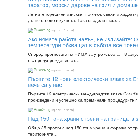
таратор, морски дарове на грил и домаш
Летните горещини изискват по-леки, свежи и хидрати
дълго стоене в кухнята. Това сподели шеф…
Ruse24.bg
(преди 14 часа)
Ако нямате работа навън, не излизайте: 
температури обхващат в събота все пове
Според прогнозата на НИМХ за утре /събота – 8 авгус
е с предупреждение от…
Ruse24.bg
(преди 15 часа)
Първите 12 нови електрически влака за Б
вече са у нас
Първите 12 електрически междуградски влака Coradia
произведени и успешно са преминали процедурите 
Ruse24.bg
(преди 15 часа)
Над 150 тона храни спрени на границата
Общо 35 пратки с над 150 тона храни и фуражи от тр
територията…