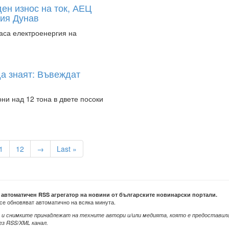
ен износ на ток, АЕЦ
кия Дунав
аса електроенергия на
да знаят: Въвеждат
ни над 12 тона в двете посоки
1
12
→
Last »
е автоматичен RSS агрегатор на новини от българските новинарски портали.
се обновяват автоматично на всяка минута.
 и снимките принадлежат на техните автори и/или медията, която е предоставил
ез RSS/XML канал.