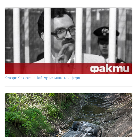
Кеворк Кеворкян: Най-мръснишката афера