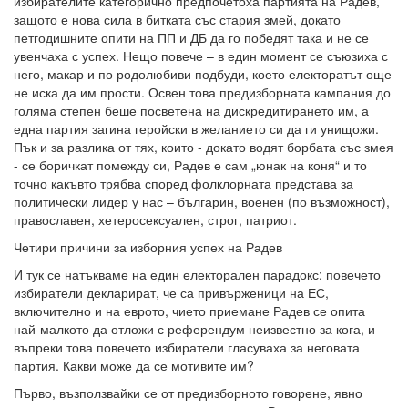
избирателите категорично предпочетоха партията на Радев,
защото е нова сила в битката със стария змей, докато
петгодишните опити на ПП и ДБ да го победят така и не се
увенчаха с успех. Нещо повече – в един момент се съюзиха с
него, макар и по родолюбиви подбуди, което електоратът още
не иска да им прости. Освен това предизборната кампания до
голяма степен беше посветена на дискредитирането им, а
една партия загина геройски в желанието си да ги унищожи.
Пък и за разлика от тях, които - докато водят борбата със змея
- се боричкат помежду си, Радев е сам „юнак на коня“ и то
точно какъвто трябва според фолклорната представа за
политически лидер у нас – българин, военен (по възможност),
православен, хетеросексуален, строг, патриот.
Четири причини за изборния успех на Радев
И тук се натъкваме на един електорален парадокс: повечето
избиратели декларират, че са привърженици на ЕС,
включително и на еврото, чието приемане Радев се опита
най-малкото да отложи с референдум неизвестно за кога, и
въпреки това повечето избиратели гласуваха за неговата
партия. Какви може да се мотивите им?
Първо, възползвайки се от предизборното говорене, явно