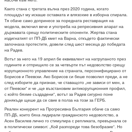
Както стана с третата вълна през 2020 година, когато
площадът му искаше оставката и влязохме в изборна спирала.
Тя обаче само допринесе за поредната реставрация на
модела, включил вече и употреба на репресивния апарат на
държавата срещу политическите опоненти. Жертва стана
издигнатият от ПП-ДБ кмет на Варна, откъдето фактически
започнаха протестите, довели след шест месеца до победата
на Радев.
Вотът за него на 19 април бе еквивалент на натрупаното през
годините и отприщило се за четвърти път недоволство срещу
корупционното управление на страната, персонифицирано от
Борисов и Пеевски. Ако Борисов си беше позволил преди, а не
след изборите да признае, че ставащото „не зависи от мен, а
от Пеевски“ и че „ще възстановим антикорупционния профил,
с който бяхме създадени“, вотът за Радев сигурно поне
донякъде щеше да се свие в полза на този за ГЕРБ.
Реален конкурент на Прогресивна България обаче са само
ПП-ДБ, които бяха лидирали гражданското недоволство, а
Асен Василев лично го стимулира с репликата, превърнала се
в политически символ: „Кой разпореди това безобразие“. Но