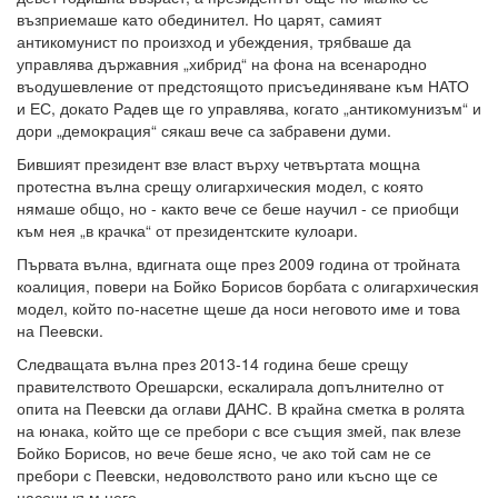
възприемаше като обединител. Но царят, самият
антикомунист по произход и убеждения, трябваше да
управлява държавния „хибрид“ на фона на всенародно
въодушевление от предстоящото присъединяване към НАТО
и ЕС, докато Радев ще го управлява, когато „антикомунизъм“ и
дори „демокрация“ сякаш вече са забравени думи.
Бившият президент взе власт върху четвъртата мощна
протестна вълна срещу олигархическия модел, с която
нямаше общо, но - както вече се беше научил - се приобщи
към нея „в крачка“ от президентските кулоари.
Първата вълна, вдигната още през 2009 година от тройната
коалиция, повери на Бойко Борисов борбата с олигархическия
модел, който по-насетне щеше да носи неговото име и това
на Пеевски.
Следващата вълна през 2013-14 година беше срещу
правителството Орешарски, ескалирала допълнително от
опита на Пеевски да оглави ДАНС. В крайна сметка в ролята
на юнака, който ще се пребори с все същия змей, пак влезе
Бойко Борисов, но вече беше ясно, че ако той сам не се
пребори с Пеевски, недоволството рано или късно ще се
насочи към него.