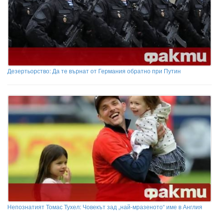
Дезертьорство: Да те върнат от Германия обратно при Путин
Непознатият Томас Тухел: Човекът зад „най-мразеното“ име в Англия