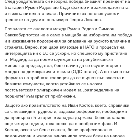
След убедителната си изборна победа бившият президент на
България Румен Радев ще бъде фактор и в законодателната,
и в изпълнителната власт. Причините за неговия успех и
грешките на другите анализира Георги Лозанов.
Появилата се аналогия между Румен Радев и Симеон
Сакскобургготски не е само в мащаба на изборната им победа
и в изказваните подозрения за опазване на руското влияние в
страната. Вярно, при царя влязохме в НАТО и процесът на
интеграцията ни с ЕС се ускори, но спешното му пристигане
от Мадрид, за да поеме функцията на републикански
министър-председател, беше начин да се осуети вторият
мандат на демократичните сили (ОДС тогава). А по-късно във
формата на тройната коалиция да се върнат във властта и
бившите комунисти, когато устойчиво се наложи
постсъветският олигархичен модел за „разпределяне на
порциите“ към кръг от приближени.
Защото ако правителството на Иван Костов, което, справяйки
се с незавидни трудности, задвижи реформите, необходими
да превърнат България в западна държава, беше останало
още четири години, това щеше да е необратим факт. И
Костов, освен че беше свален, беше професионално
демонизиран и изкаран виновник за всички беди на народа.