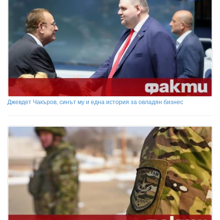
Джевдет Чакъров, синът му и една история за овладян бизнес