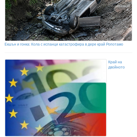
Екшън и гонка: Кола с испанци катастрофира в дере край Ропотамо
Край на
двойното