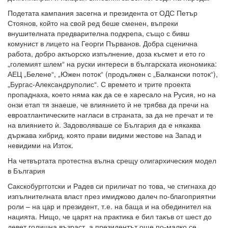
Подетата кампания засегна и президента от ОДС Петър
Стоянов, който на свой ред беше сменен, въпреки
внушителната предварителна подкрепа, също с бивш
комунист в лицето на Георги Първанов. Добра сценична
работа, добро актьорско изпълнение, доза късмет и ето го
„големият шлем“ на руски интереси в българската икономика:
АЕЦ „Белене“, „Южен поток“ (продължен с „Балкански поток“),
„Бургас-Александруполис“. С времето и трите проекта
пропаднаха, което няма как да се е харесало на Русия, но на
онзи етап тя знаеше, че влиянието ѝ не трябва да пречи на
евроатлантическите нагласи в страната, за да не пречат и те
на влиянието ѝ. Задоволяваше се България да е някаква
държава хибрид, която прави видими жестове на Запад и
невидими на Изток.
На четвъртата протестна вълна срещу олигархическия модел
в България
Сакскобургготски и Радев си приличат по това, че стигнаха до
изпълнителната власт през имиджово далеч по-благоприятни
роли – на цар и президент, т.е. на баща и на обединител на
нацията. Нищо, че царят на практика е бил такъв от шест до
девет годишна възраст, а президентът още по-малко се