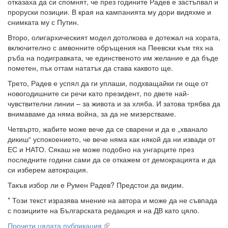
отказаха да си спомнят, че през годините Радев е застъпвал и
проруски позиции. В края на кампанията му дори видяхме и
снимката му с Путин.
Второ, олигархическият модел дотолкова е дотежал на хората,
включително с амвонните обръщения на Пеевски към тях на
ръба на подигравката, че единственото им желание е да бъде
пометен, пък оттам нататък да става каквото ще.
Трето, Радев е успял да ги уплаши, подхващайки ги още от
новогодишните си речи като президент, по двете най-
чувствителни линии – за живота и за хляба. И затова трябва да
внимаваме да няма война, за да не мизерстваме.
Четвърто, жабите може вече да се сварени и да е „хванало
дикиш“ успокоението, че вече няма как някой да ни извади от
ЕС и НАТО. Сякаш не може подобно на унгарците през
последните години сами да се откажем от демокрацията и да
си изберем автокрация.
Такъв избор ли е Румен Радев? Предстои да видим.
* Този текст изразява мнение на автора и може да не съвпада
с позициите на Българската редакция и на ДВ като цяло.
Прочети цялата публикация