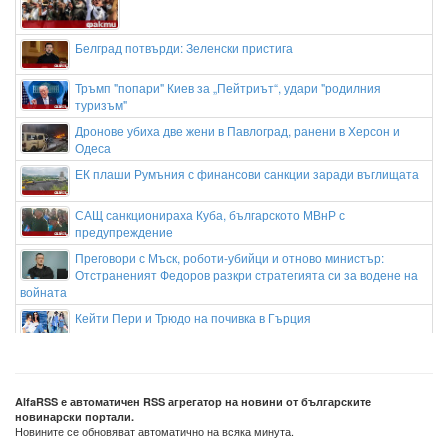
Белград потвърди: Зеленски пристига
Тръмп "попари" Киев за „Пейтриът“, удари "родилния
туризъм"
Дронове убиха две жени в Павлоград, ранени в Херсон и
Одеса
ЕК плаши Румъния с финансови санкции заради въглищата
САЩ санкционираха Куба, българското МВнР с
предупреждение
Преговори с Мъск, роботи-убийци и отново министър:
Отстраненият Федоров разкри стратегията си за водене на
войната
Кейти Пери и Трюдо на почивка в Гърция
Кристиано Роналдо и Джорджина се женят на Мадейра
следващата събота
Зендая и Том Холанд организираха втора сватбена
AlfaRSS е автоматичен RSS агрегатор на новини от българските
новинарски портали.
церемония в Англия
Новините се обновяват автоматично на всяка минута.