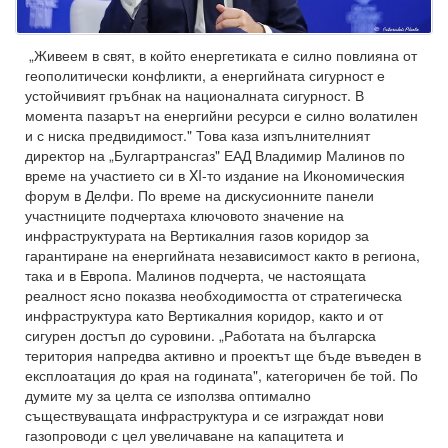
„Живеем в свят, в който енергетиката е силно повлияна от
геополитически конфликти, а енергийната сигурност е
устойчивият гръбнак на националната сигурност. В
момента пазарът на енергийни ресурси е силно волатилен
и с ниска предвидимост." Това каза изпълнителният
директор на „Булгартрансгаз" ЕАД Владимир Малинов по
време на участието си в XI-то издание на Икономическия
форум в Делфи. По време на дискусионните панели
участниците подчертаха ключовото значение на
инфраструктурата на Вертикалния газов коридор за
гарантиране на енергийната независимост както в региона,
така и в Европа. Малинов подчерта, че настоящата
реалност ясно показва необходимостта от стратегическа
инфраструктура като Вертикалния коридор, както и от
сигурен достъп до суровини. „Работата на българска
територия напредва активно и проектът ще бъде въведен в
експлоатация до края на годината", категоричен бе той. По
думите му за целта се използва оптимално
съществуващата инфраструктура и се изграждат нови
газопроводи с цел увеличаване на капацитета и