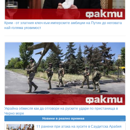
Крим - от златния ключ към имперските амбиции на Путин до неговата
най-голяма уязвимост
Украйна обмисля как да отговори на руските удари по пристанища в
Черно море
Новини в реално времеss
11 ранени при атака на хусите в Саудитска Арабия