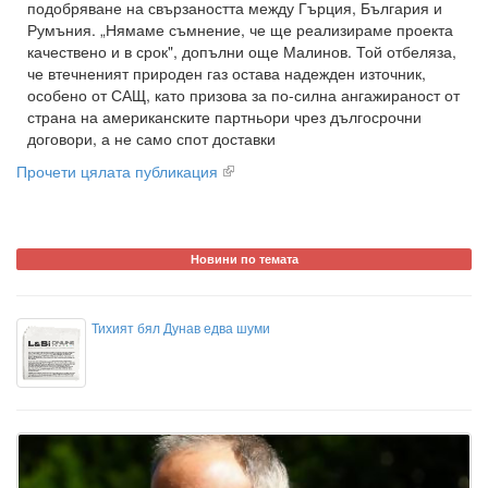
подобряване на свързаността между Гърция, България и
Румъния. „Нямаме съмнение, че ще реализираме проекта
качествено и в срок", допълни още Малинов. Той отбеляза,
че втечненият природен газ остава надежден източник,
особено от САЩ, като призова за по-силна ангажираност от
страна на американските партньори чрез дългосрочни
договори, а не само спот доставки
Прочети цялата публикация
Новини по темата
Тихият бял Дунав едва шуми