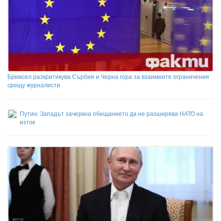
Брюксел разкритикува Сърбия и Черна гора за взаимните ограничения
срещу журналисти
Путин: Западът зачеркна обещанието да не разширява НАТО на
изток