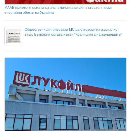
МААЕ приключи осмата си инспекционна мисия в стратегически
енергийни обекти на Украйна
Общественици призоваха МС да отговори на журналист
защо България остава извън "Коалицията на желаещите"