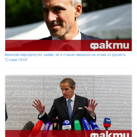
Френски евродепутат заяви, че е станал мишена на атака от руската
"Сторм 1516"