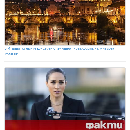
В Италия големите концерти стимулират нова форма на културен
туризъм