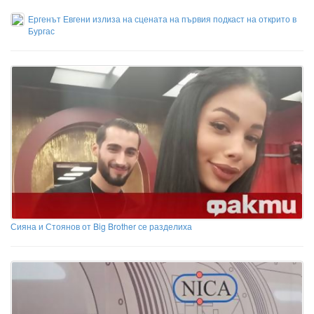
Ергенът Евгени излиза на сцената на първия подкаст на открито в
Бургас
Сияна и Стоянов от Big Brother се разделиха