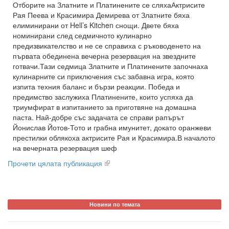
Отборите на Златните и Платинените се сляхаАктрисите
Рая Пеева и Красимира Демирева от Златните бяха
елиминирани от Hell’s Kitchen снощи. Двете бяха
номинирани след седмичното кулинарно
предизвикателство и не се справиха с ръководенето на
първата обединена вечерна резервация на звездните
готвачи.Тази седмица Златните и Платинените започнаха
кулинарните си приключения със забавна игра, която
изпита техния баланс и бързи реакции. Победа и
предимство заслужиха Платинените, които успяха да
триумфират в изпитанието за приготвяне на домашна
паста. Най-добре със задачата се справи рапърът
Йонислав Йотов-Тото и грабна имунитет, докато оранжеви
престилки облякоха актрисите Рая и Красимира.В началото
на вечерната резервация шеф
Прочети цялата публикация
Новини по темата