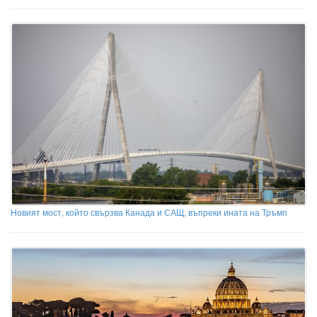
Новият мост, който свързва Канада и САЩ, въпреки ината на Тръмп