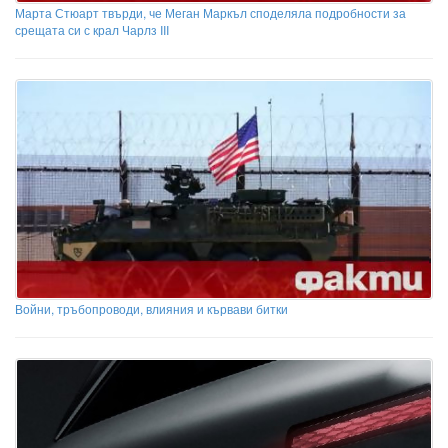
Марта Стюарт твърди, че Меган Маркъл споделяла подробности за
срещата си с крал Чарлз III
Войни, тръбопроводи, влияния и кървави битки