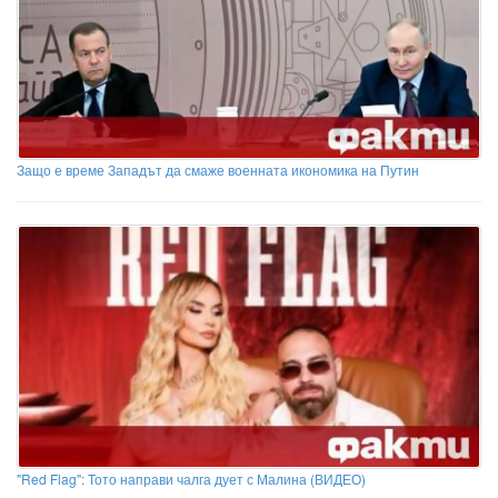
Защо е време Западът да смаже военната икономика на Путин
"Red Flag": Тото направи чалга дует с Малина (ВИДЕО)