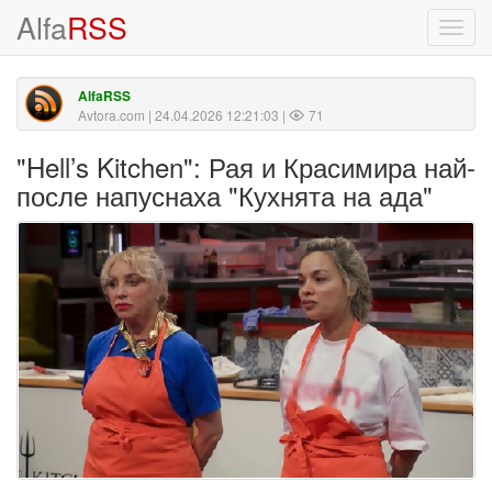
Alfa
RSS
Toggl
navig
AlfaRSS
Avtora.com
| 24.04.2026 12:21:03 |
71
"Hell’s Kitchen": Рая и Красимира най-
после напуснаха "Кухнята на ада"