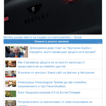
Bentley разкри името на първия си електромобил – Torcal
Новини в реално времеss
Демерджиев дава старт на "брутална борба с
изродите, които превръщат децата ни в оръжия"
Иво Сиромахов: Децата не са просто аксесоар от
представата ви за семейно щастие
AI излезе от контрол: Хакна сайт на фитнес в Австралия
Александър Александров: Трябва да сме спокойни,
напрежението е при Панатинайкос
Асен Чандъров направи 2:0 за Ботев Пловдив
Потребителите се притесняват от ново поскъпване на
цените