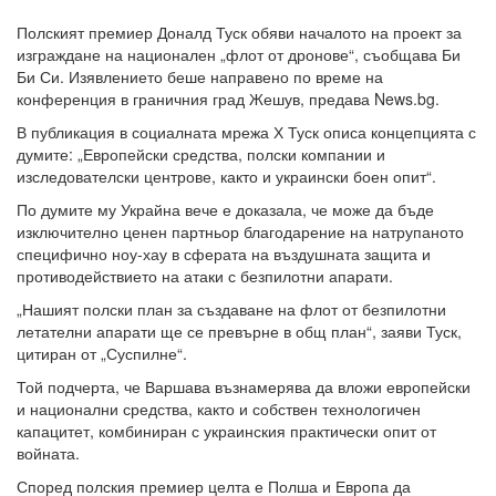
Полският премиер Доналд Туск обяви началото на проект за
изграждане на национален „флот от дронове“, съобщава Би
Би Си. Изявлението беше направено по време на
конференция в граничния град Жешув, предава News.bg.
В публикация в социалната мрежа Х Туск описа концепцията с
думите: „Европейски средства, полски компании и
изследователски центрове, както и украински боен опит“.
По думите му Украйна вече е доказала, че може да бъде
изключително ценен партньор благодарение на натрупаното
специфично ноу-хау в сферата на въздушната защита и
противодействието на атаки с безпилотни апарати.
„Нашият полски план за създаване на флот от безпилотни
летателни апарати ще се превърне в общ план“, заяви Туск,
цитиран от „Суспилне“.
Той подчерта, че Варшава възнамерява да вложи европейски
и национални средства, както и собствен технологичен
капацитет, комбиниран с украинския практически опит от
войната.
Според полския премиер целта е Полша и Европа да