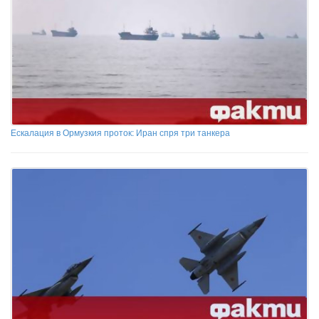
Ескалация в Ормузкия проток: Иран спря три танкера