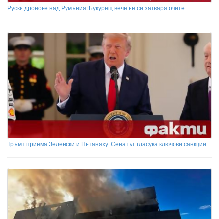
Руски дронове над Румъния: Букурещ вече не си затваря очите
Тръмп приема Зеленски и Нетаняху, Сенатът гласува ключови санкции