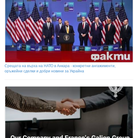
Срещата на върха на НАТО в Анкара - конкретни ангажименти,
оръжейни сделки и добри новини за Украйна