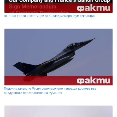
BlueBird търси инвестиции в ЕС след меморандум с Франция
Подоляк заяви, че Русия целенасочено изпраща дронове във
въздушното пространство на Румъния