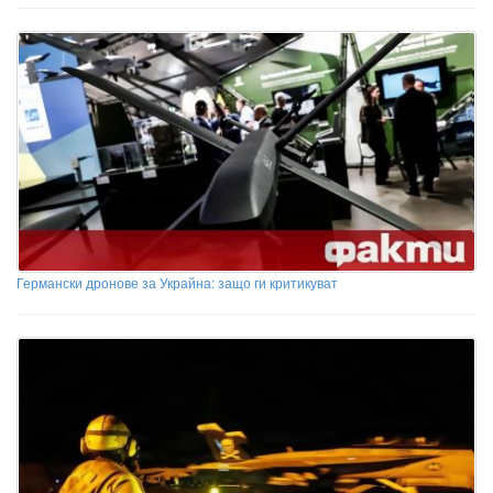
Германски дронове за Украйна: защо ги критикуват