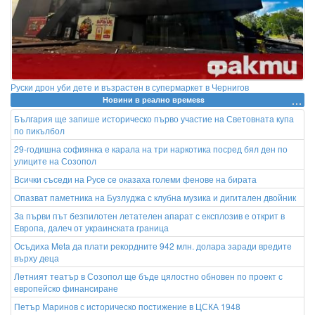
Руски дрон уби дете и възрастен в супермаркет в Чернигов
Новини в реално времеss
България ще запише историческо първо участие на Световната купа
по пикълбол
29-годишна софиянка е карала на три наркотика посред бял ден по
улиците на Созопол
Всички съседи на Русе се оказаха големи фенове на бирата
Опазват паметника на Бузлуджа с клубна музика и дигитален двойник
За първи път безпилотен летателен апарат с експлозив е открит в
Европа, далеч от украинската граница
Осъдиха Meta да плати рекордните 942 млн. долара заради вредите
върху деца
Летният театър в Созопол ще бъде цялостно обновен по проект с
европейско финансиране
Петър Маринов с историческо постижение в ЦСКА 1948