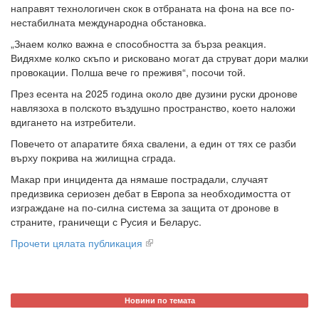
направят технологичен скок в отбраната на фона на все по-
нестабилната международна обстановка.
„Знаем колко важна е способността за бърза реакция.
Видяхме колко скъпо и рисковано могат да струват дори малки
провокации. Полша вече го преживя“, посочи той.
През есента на 2025 година около две дузини руски дронове
навлязоха в полското въздушно пространство, което наложи
вдигането на изтребители.
Повечето от апаратите бяха свалени, а един от тях се разби
върху покрива на жилищна сграда.
Макар при инцидента да нямаше пострадали, случаят
предизвика сериозен дебат в Европа за необходимостта от
изграждане на по-силна система за защита от дронове в
страните, граничещи с Русия и Беларус.
Прочети цялата публикация
Новини по темата