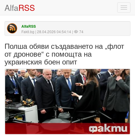
Alfa
RSS
Toggl
navig
AlfaRSS
Fakti.bg
| 28.04.2026 04:54:14 |
74
Полша обяви създаването на „флот
от дронове“ с помощта на
украинския боен опит