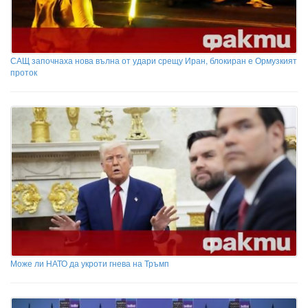
САЩ започнаха нова вълна от удари срещу Иран, блокиран е Ормузкият
проток
Може ли НАТО да укроти гнева на Тръмп