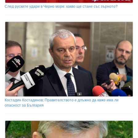
След руските удари в Черно море: какво ще стане със зърното?
Костадин Костадинов: Правителството е длъжно да каже има ли
опасност за България