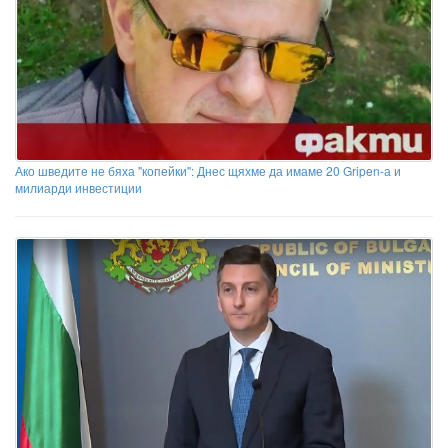
Ако шведите не бяха "копейки": Днес щяхме да имаме 20 Gripen-а и
милиарди инвестиции