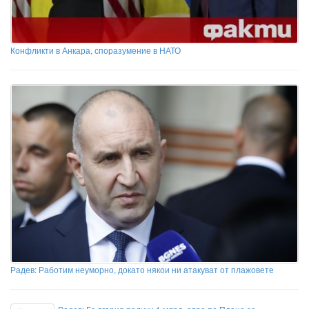
Конфликти в Анкара, споразумение в НАТО
Радев: Работим неуморно, докато някои ни атакуват от плажовете