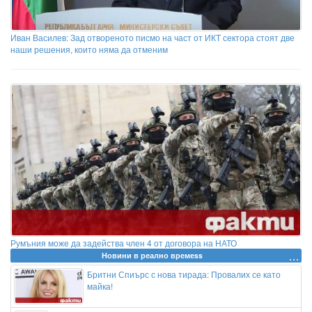
Иван Василев: Зад отвореното писмо на част от ИКТ сектора стоят две
наши решения, които няма да отменим
Румъния може да задейства член 4 от договора на НАТО
Новини в реално времеss
Бритни Спиърс с нова тирада: Провалих се като
майка!