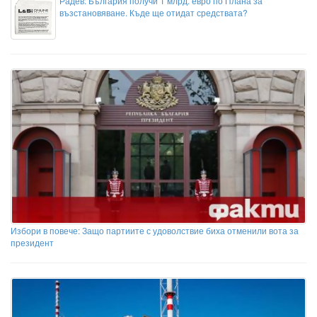
Радев: България получи 1 млрд. евро по Плана за
възстановяване. Къде ще отидат средствата?
Избори в повече: Защо партиите с удоволствие биха отменили вота за
президент