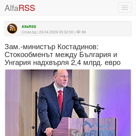
Alfa
RSS
Toggl
navig
AlfaRSS
Cross.bg
| 29.04.2026 05:32:00 |
89
Зам.-министър Костадинов:
Стокообменът между България и
Унгария надхвърля 2,4 млрд. евро