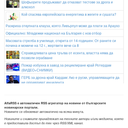
Шофьорите продъжават да отказват тестове за дрога и
алкохол
Кой спасява европейската енергетика в жегите и сушата?
Разкриха откупната клауза, която Ливърпул може да плати за Араухо
Официално: Младежки национал на България с нов отбор
Масовата стрелба в училище, открита от 14-годишен: От раните си
почина и момиче на 12 г., жертвите вече са 8
Справедливата цена тръгва от есента, властта няма да
позволи ограбване
Пожар избухна в завод за рециклиране край Ротердам
(ВИДЕО+СНИМКИ)
ГЕРБ за дрона край Кардам: Ако е руски, управляващите да
не оправдават инцидента
Иво Христов за убийството на Георги Кузев: Правосъдието
се гради на личната отговорност
AlfaRSS е автоматичен RSS агрегатор на новини от българските
новинарски портали.
Новините се обновяват автоматично на всяка минута.
Новините и снимките принадлежат на техните автори и/или медията, която
е предоставила достъп до тях чрез RSS/XML канал.