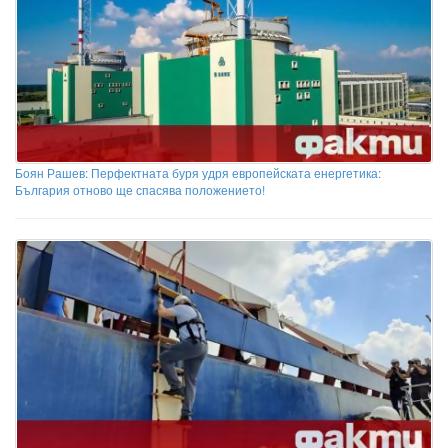
Боян Рашев: Перфектната буря удря европейската енергетика:
България отново ще спасява положението!