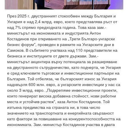
През 2025 г. двустранният стокообмен между България и
Унгария е над 2,4 млрд. евро, което представлява ръст от
над 7% спрямо предходната година. Това каза зам.-
министърът на икономиката и индустрията Антон
Костадинов при откриването на „Трети Българо-унгарски
бизнес форум", проведен в рамките на Унгарските дни в
Самоков. В събитието учатваха над 110 представители на
бизнеса и институциите от двете държави. Зам.-
министърът акцентира върху потенциала за разширяване
на двустранното сътрудничество, като подчерта, че Унгария
е сред ключовите търговски и инвестиционни партньори на
България. Той отбеляза, че българският износ за Унгария
надхвърля 600 млн. евро, а унгарските инвестиции у нас са
около 3 млрд. евро. „Подкрепяме инвестиционни проекти,
които генерират висока добавена стойност, нови работни
места и устойчив растеж", каза Антон Костадинов. Той
изтъкна предимства на страната ни, в това число
значението на транспортната и енергийната свързаност
като фактори за повишаване на конкурентоспособността на
икономиката. Зам.-министър Костадинов участва в двата