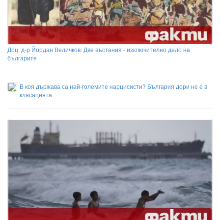
Доц. д-р Йордан Величков: Две въстания - изключително дело на
българите
В коя държава са най-големите нарцисисти? България дори не е в
класацията