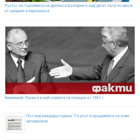
Ръстът на търговията на дребно в България е над десет пъти по-висок
от средния в еврозоната
Newsweek: Русия е в най-слабата си позиция от 1991 г.
Път към рекордна година: 7% ръст в продажбите на нови
автомобили