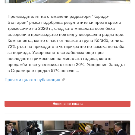
Производителят на стоманени радиатори "Корадо-
България" рязко подобрява резултатите си през първото
тримесечие на 2026 г., след като миналата есен бяха
въведени в производство нов вид универсални радиатори.
Компанията, която е част от чешката група Korado, отчита
72% ръст на приходите и четирикратно по-висока печалба
за периода. Ускоряването се забеляза още през
последното тримесечие на миналата година, когато
продажбите се увеличиха с около 20%. Ускорение Заводът
в Стражица е продал 57% повече ...
Прочети цялата публикация
Новини по темата