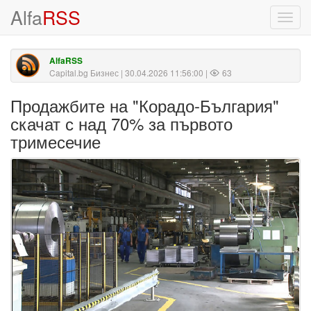
Alfa
RSS
Toggl
navig
AlfaRSS
Capital.bg Бизнес
| 30.04.2026 11:56:00 |
63
Продажбите на "Корадо-България"
скачат с над 70% за първото
тримесечие