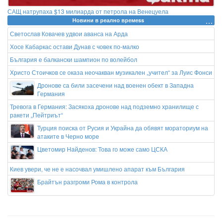
САЩ натрупаха $13 милиарда от петрола на Венецуела
Новини в реално времеss
Светослав Ковачев удвои аванса на Арда
Хосе Кабаркас остави Дунав с човек по-малко
България е балкански шампион по волейбол
Христо Стоичков се оказа неочакван музикален „учител“ за Луис Фонси
Дронове са били засечени над военен обект в Западна
Германия
Тревога в Германия: Засякоха дронове над подземно хранилище с
ракети „Пейтриът“
Турция поиска от Русия и Украйна да обявят мораториум на
атаките в Черно море
Цветомир Найденов: Това го може само ЦСКА
Киев увери, че не е насочвал умишлено апарат към България
Брайтън разгроми Рома в контрола