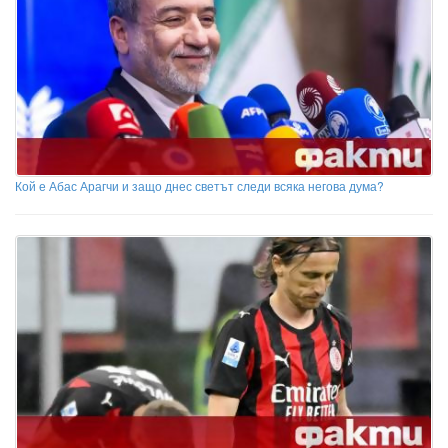
Кой е Абас Арагчи и защо днес светът следи всяка негова дума?