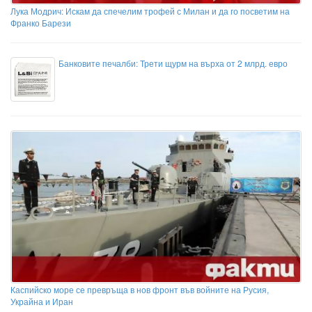
Лука Модрич: Искам да спечелим трофей с Милан и да го посветим на
Франко Барези
Банковите печалби: Трети щурм на върха от 2 млрд. евро
Каспийско море се превръща в нов фронт във войните на Русия,
Украйна и Иран