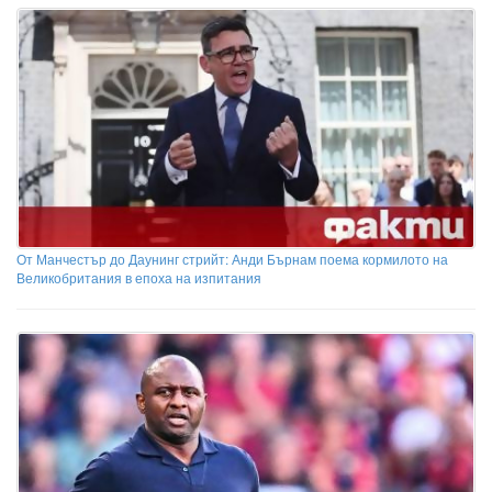
От Манчестър до Даунинг стрийт: Анди Бърнам поема кормилото на
Великобритания в епоха на изпитания