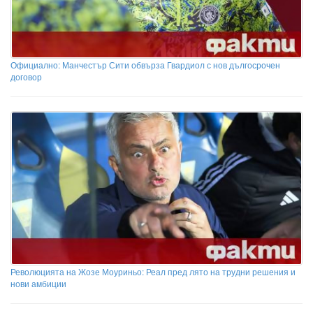
Официално: Манчестър Сити обвърза Гвардиол с нов дългосрочен
договор
Революцията на Жозе Моуриньо: Реал пред лято на трудни решения и
нови амбиции