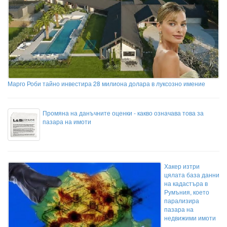
Марго Роби тайно инвестира 28 милиона долара в луксозно имение
Промяна на данъчните оценки - какво означава това за
пазара на имоти
Хакер изтри
цялата база данни
на кадастъра в
Румъния, което
парализира
пазара на
недвижими имоти