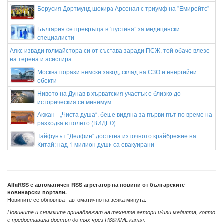
Борусия Дортмунд шокира Арсенал с триумф на "Емирейтс"
България се превръща в “пустиня” за медицински
специалисти
Аякс извади голмайстора си от състава заради ПСЖ, той обаче влезе
на терена и асистира
Москва порази немски завод, склад на СЗО и енергийни
обекти
Нивото на Дунав в хърватския участък е близко до
историческия си минимум
Акжан - „Чиста душа“, беше видяна за първи път по време на
разходка в полето (ВИДЕО)
Тайфунът "Делфин" достигна източното крайбрежие на
Китай; над 1 милион души са евакуирани
Москва похвали правителството на Румен Радев за „по-сдържана и
рационална“ реторика към Русия
Последният любовник на Ивана е намерен заклан в
AlfaRSS е автоматичен RSS агрегатор на новини от българските
Истанбул
новинарски портали.
Новините се обновяват автоматично на всяка минута.
Новините и снимките принадлежат на техните автори и/или медията, която
е предоставила достъп до тях чрез RSS/XML канал.