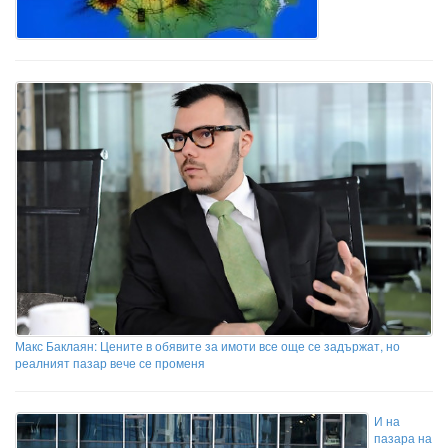
Макс Баклаян: Цените в обявите за имоти все още се задържат, но
реалният пазар вече се променя
И на
пазара на