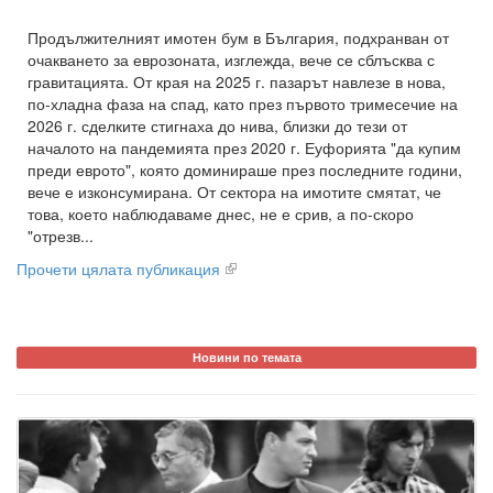
Продължителният имотен бум в България, подхранван от
очакването за еврозоната, изглежда, вече се сблъсква с
гравитацията. От края на 2025 г. пазарът навлезе в нова,
по-хладна фаза на спад, като през първото тримесечие на
2026 г. сделките стигнаха до нива, близки до тези от
началото на пандемията през 2020 г. Еуфорията "да купим
преди еврото", която доминираше през последните години,
вече е изконсумирана. От сектора на имотите смятат, че
това, което наблюдаваме днес, не е срив, а по-скоро
"отрезв...
Прочети цялата публикация
Новини по темата