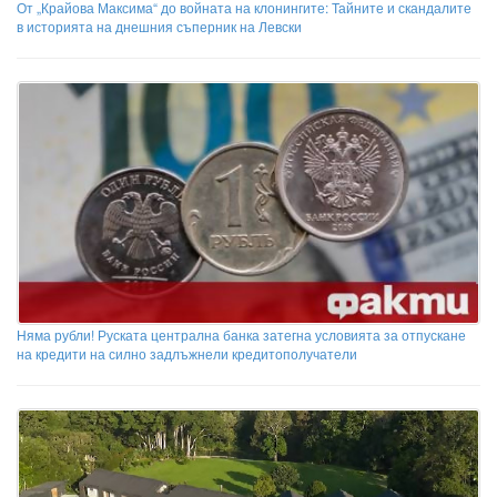
От „Крайова Максима“ до войната на клонингите: Тайните и скандалите
в историята на днешния съперник на Левски
Няма рубли! Руската централна банка затегна условията за отпускане
на кредити на силно задлъжнели кредитополучатели