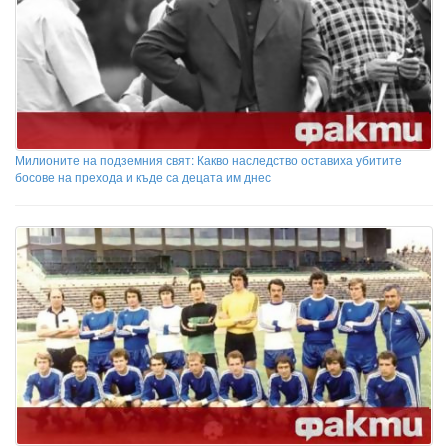
Милионите на подземния свят: Какво наследство оставиха убитите
босове на прехода и къде са децата им днес