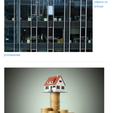
офиси се
усеща
успокоение