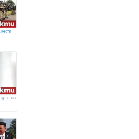
амести
ещу вноса