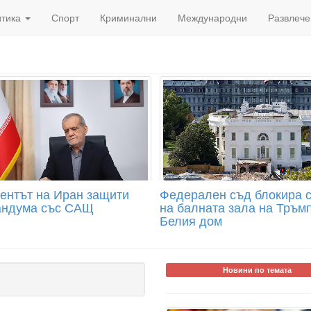
итика
Спорт
Криминални
Международни
Развлече
ентът на Иран защити
Федерален съд блокира 
ндума със САЩ
на балната зала на Тръмп
Белия дом
Новини по темата