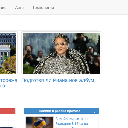
ние
Авто
Технологии
строежа
Подготвя ли Риана нов албум
 в
Новини в реално времеss
Волейболистите на
България U17 са на