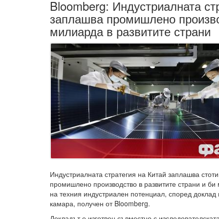
Bloomberg: Индустриалната ст
заплашва промишлено произво
милиарда в развитите страни
Индустриалната стратегия на Китай заплашва стот
промишлено производство в развитите страни и би 
на техния индустриален потенциал, според доклад 
камара, получен от Bloomberg.
Докладът е изготвен съвместно с изследователска