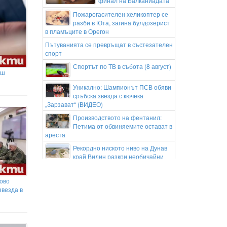
финал на Балканиадата
Пожарогасителен хеликоптер се
разби в Юта, загина булдозерист
в пламъците в Орегон
Пътуванията се превръщат в състезателен
спорт
Спортът по ТВ в събота (8 август)
аш
Уникално: Шампионът ПСВ обяви
сръбска звезда с кючека
„Зарзават“ (ВИДЕО)
Производството на фентанил:
Петима от обвиняемите остават в
ареста
Рекордно ниското ниво на Дунав
край Видин разкри необичайни
плажове
До края на август: Закриват
ово
трамвайни линии 12, 15 и 18 в
звезда в
София
Абровски: Няма как домат, който
се води първо качество, да влиза
от трети страни за 0,30 евро у нас