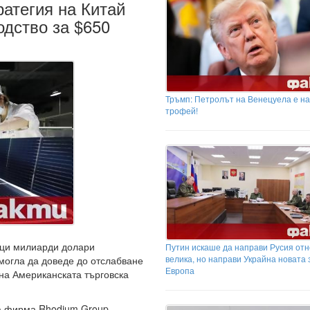
ратегия на Китай
дство за $650
Тръмп: Петролът на Венецуела е н
трофей!
ици милиарди долари
Путин искаше да направи Русия отн
велика, но направи Украйна новата 
могла да доведе до отслабване
Европа
на Американската търговска
та фирма Rhodium Group.