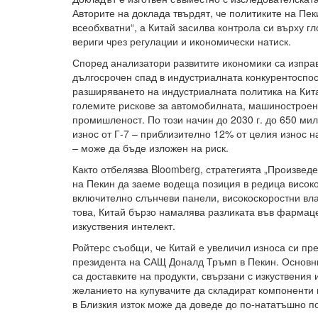
Авторите на доклада твърдят, че политиките на Пек
всеобхватни“, а Китай засилва контрола си върху г
вериги чрез регулации и икономически натиск.
Според анализатори развитите икономики са изправ
дългосрочен спад в индустриалната конкурентоспо
разширяването на индустриалната политика на Кита
големите рискове за автомобилната, машиностроен
промишленост. По този начин до 2030 г. до 650 м
износ от Г-7 – приблизително 12% от целия износ 
– може да бъде изложен на риск.
Както отбелязва Bloomberg, стратегията „Произведе
на Пекин да заеме водеща позиция в редица висок
включително слънчеви панели, високоскоростни вла
това, Китай бързо намалява разликата във фармац
изкуствения интелект.
Ройтерс съобщи, че Китай е увеличил износа си п
президента на САЩ Доналд Тръмп в Пекин. Основни
са доставките на продукти, свързани с изкуствения и
желанието на купувачите да складират компоненти 
в Близкия изток може да доведе до по-нататъшно п