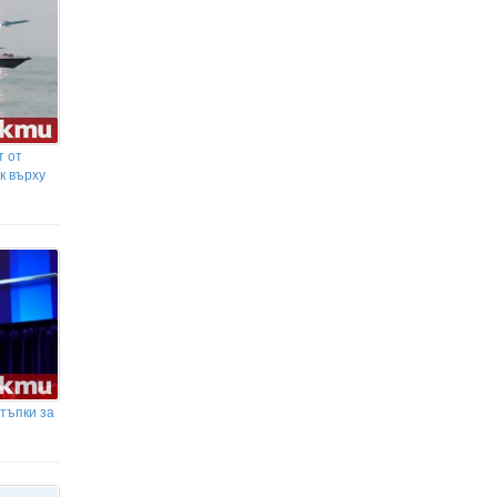
Абровски: Няма как домат, който
се води първо качество, да влиза
от трети страни за 0,30 евро у нас
т от
к върху
тъпки за