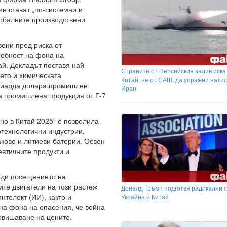
ин стават „по-системни и
лобалните производствени
ени пред риска от
собност на фона на
й. Докладът поставя най-
Страните от Персийския залив иска
ето и химическата
Китай, не от САЩ, да упражни натис
илиарда долара промишлен
Иран
на промишлена продукция от Г-7
но в Китай 2025“ е позволила
отехнологични индустрии,
кове и литиеви батерии. Освен
евтичните продукти и
реди посещението на
те двигатели на този растеж
Доналд Тръмп подготвя радикални с
нтелект (ИИ), както и
Украйна и Китай
на фона на опасения, че война
овишаване на цените.