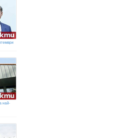
птември
а най-