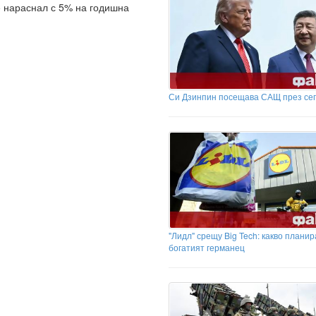
е нараснал с 5% на годишна
Си Дзинпин посещава САЩ през се
"Лидл" срещу Big Tech: какво планир
богатият германец