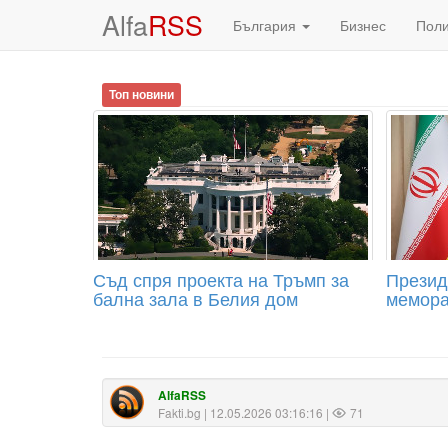
Alfa
RSS
България
Бизнес
Пол
Топ новини
Съд спря проекта на Тръмп за
Презид
бална зала в Белия дом
мемора
AlfaRSS
Fakti.bg
| 12.05.2026 03:16:16 |
71