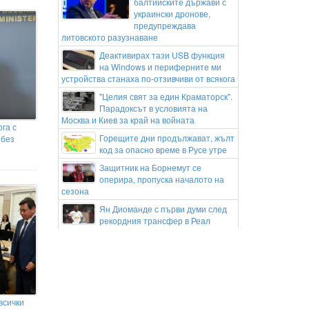
балтийските държави с
украински дронове,
предупреждава
литовското разузнаване
Деактивирах тази USB функция
на Windows и периферните ми
устройства станаха по-отзивчиви от всякога
"Целия свят за един Краматорск".
Парадоксът в условията на
Москва и Киев за край на войната
га с
Горещите дни продължават, жълт
 без
код за опасно време в Русе утре
Защитник на Борнемут се
оперира, пропуска началото на
сезона
Ян Диоманде с първи думи след
рекордния трансфер в Реал
Мадрид
Тревожни новини за Яник Синер
преди Синсинати
Пожар избухна на баржа с
въглища в река Дунав край Русе
всички