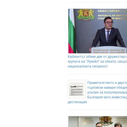
Кабинетът обяви две от дружестват
групата на "Лукойл" за обекти, свър
националната сигурност
Правителството и двус
търговски камари обеди
усилия за популяризир
България като инвести
дестинация