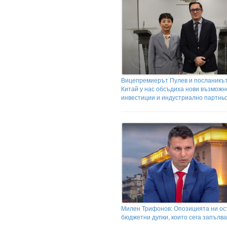
Вицепремиерът Пулев и посланикът
Китай у нас обсъдиха нови възможн
инвестиции и индустриално партнь
Милен Трифонов: Опозицията ни ос
бюджетни дупки, които сега запълв