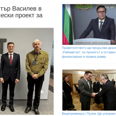
тър Василев в
чески проект за
Правителството ще продължи диало
„Райнметал“, но проектът е оставен
финансиране и правна рамка
Вицепремиерът Пулев: Ще ускорим 