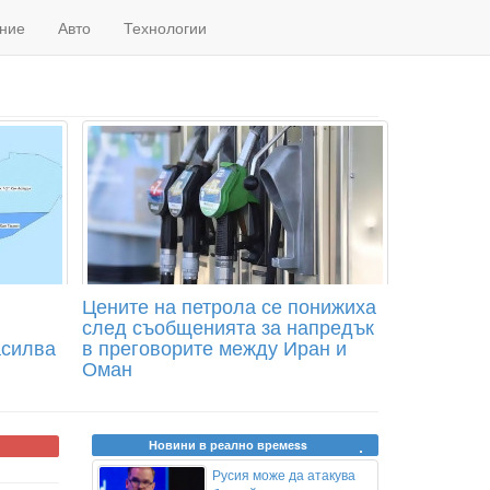
ние
Авто
Технологии
Цените на петрола се понижиха
след съобщенията за напредък
асилва
в преговорите между Иран и
Оман
Новини в реално времеss
Русия може да атакува