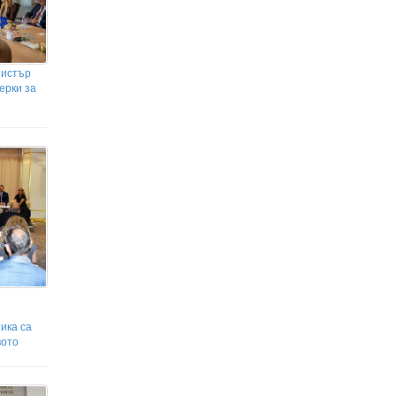
нистър
ерки за
ика са
вото