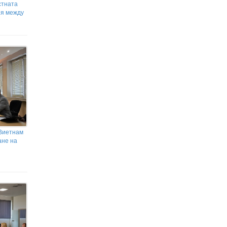
И испански изтребители ще пазят
стната
небето над България
ия между
Сделката на Тръмп за Газа:
сделка без всякаква стойност?
 Виетнам
ане на