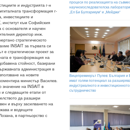
процеси по реализацията на съвме
тициите и индустрията г-н
научноизследователска лаборатор
игиталната трансформация г-
„Ел Би Булгарикум“ и „Мейджи“
, инвестициите и
, институт към Софийския
а с основателя и научен
ителния директор инж.
чертано стратегическото
рахме INSAIT за първата си
 е стратегически проект за
дната е трансформация на
добавена стойност, базирани
държавната администрация в
използване на новите
Вицепремиерът Пулев: България и
 коментира министър Василев.
имат голям потенциал за разширяв
индустриалното и инвестиционното
 значение на INSAIT в
сътрудничество
и и следващите етапи от
телството да разшири
вен и върху засилването на
ржава и водещите
озана, в партньорство с