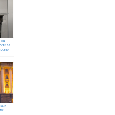
 на
ости за
орство
тави
аме