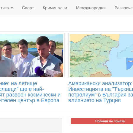
итика
Спорт
Криминални
Международни
Развлече
ие: на летище
Американски анализатор:
славци" ще е най-
Инвестицията на ''Търкиш
ят развоен космически и
петролиум'' в България з
ителен център в Европа
влиянието на Турция
Новини по темата