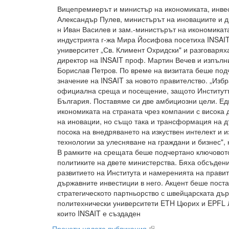
Вицепремиерът и министър на икономиката, инвес
Александър Пулев, министърът на иновациите и д
н Иван Василев и зам.-министърът на икономиката
индустрията г-жа Мира Йосифова посетиха INSAIT
университет „Св. Климент Охридски" и разговарях
директор на INSAIT проф. Мартин Вечев и изпълн
Борислав Петров. По време на визитата беше под
значение на INSAIT за новото правителство. „Изб
официална среща и посещение, защото Институтът
България. Поставяме си две амбициозни цели. Е
икономиката на страната чрез компании с висока 
на иновации, но също така и трансформация на 
посока на внедряването на изкуствен интелект и 
технологии за улесняване на граждани и бизнес",
В рамките на срещата беше подчертано ключовото
политиките на двете министерства. Бяха обсъден
развитието на Института и намеренията на прави
държавните инвестиции в него. Акцент беше поста
стратегическото партньорство с швейцарската дъ
политехнически университети ETH Цюрих и EPFL Л
които INSAIT е създаден
Прочети цялата публикация