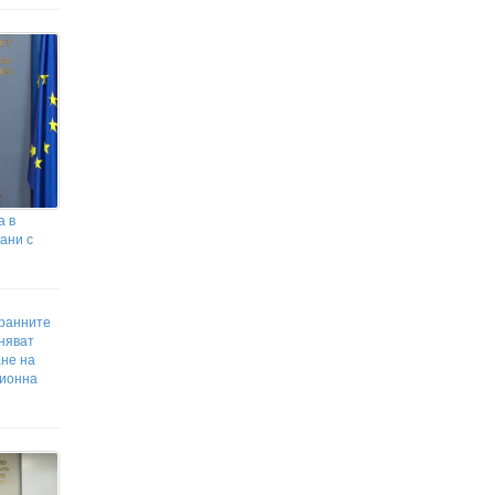
а в
зани с
транните
няват
ане на
ционна