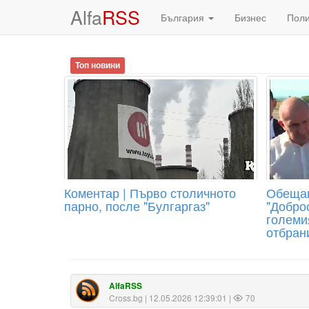
Alfa
RSS
България
Бизнес
Пол
Топ новини
Коментар | Първо столичното
Обещан
парно, после "Булгаргаз"
"Добро
големи
отбран
AlfaRSS
Cross.bg
| 12.05.2026 12:39:01 |
70