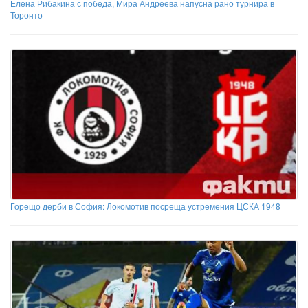
Елена Рибакина с победа, Мира Андреева напусна рано турнира в
Торонто
Горещо дерби в София: Локомотив посреща устремения ЦСКА 1948