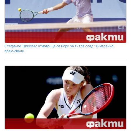
Стефанос Циципас отново ще се бори за титла след 16-месечно
прекъсване