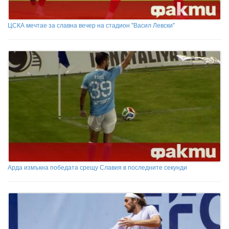
ЦСКА мечтае за славна вечер на стадион "Васил Левски"
Арда измъкна победата срещу Славия в последните секунди