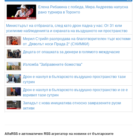
Елена Рибакина с победа, Мира Андреева напусна
рано турнира в Торонто
Министърът на отбраната, след като дрон падна у нас: От 31 юли
усилихме наблюденията и охраната на въздушното ни пространство
Мерил Стрийп разпродава на благотворителен търг костюми
от „Дяволът носи Прада 2“ (СНИМКИ)
Децата от опашката за дюнери в голямото междучасие
Изложба "Забравените божества"
Дрон е нахлул в българското въздушно пространство тази
сутрин
Дрон е нахлул в българското въздушно пространство и се е
взривил тази сутрин
Западът с нова инициатива относно замразените руски
активи
Радев: Имаме инцидент – нахлуване на дрон в българското въздушно
пространство
Румен Радев след заседание на Съвета по сигурността:
AlfaRSS е автоматичен RSS агрегатор на новини от българските
Дрон е нахлул в българското въздушно пространство