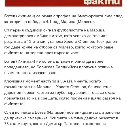
Ботев (Ихтиман) се окичи с трофея на Аматьорската лига след
категорична победа с 4:1 над Марица (Милево).
От първия съдийски сигнал футболистите на Марица
демонстрираха амбиция и хъс, като успяха да открият
резултата в 13-ата минута чрез Христо Стоянов. Този ранен
гол даде криле на отбора от Милево, който контролираше
събитията на терена през първата част.
Ботев (Ихтиман) не остана длъжен и опита да върне
попадението, но Борислав Балджийски пропусна отлична
възможност за изравняване.
Ключовият момент настъпи в 36-ата минута, когато
голмайсторът на Марица – Христо Стоянов, бе изгонен с
директен червен картон за грубо нарушение. Това се оказа
повратната точка в срещата, която промени изцяло развоя на
събитията.
След почивката Ботев (Ихтиман) пое инициативата и започна
да притиска съперника. Усилията на тима дадоха резултат в
73-ата минута, когато Димитър Панталеев възстанови