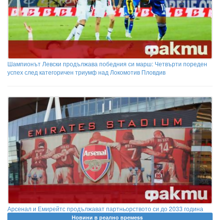
Шампионът Левски продължава победния си марш: Четвърти пореден
успех след категоричен триумф над Локомотив Пловдив
Арсенал и Емирейтс продължават партньорството си до 2033 година
Новини в реално времеss