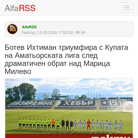
Alfa
RSS
Toggl
navig
AlfaRSS
Fakti.bg
| 13.05.2026 17:52:50 |
69
Ботев Ихтиман триумфира с Купата
на Аматьорската лига след
драматичен обрат над Марица
Милево