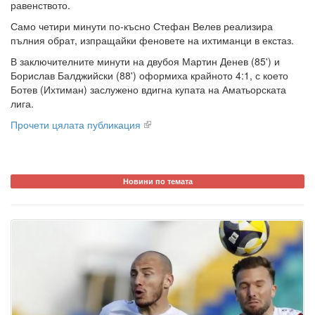
равенството.
Само четири минути по-късно Стефан Велев реализира
пълния обрат, изпращайки феновете на ихтиманци в екстаз.
В заключителните минути на двубоя Мартин Денев (85') и
Борислав Балджийски (88') оформиха крайното 4:1, с което
Ботев (Ихтиман) заслужено вдигна купата на Аматьорската
лига.
Прочети цялата публикация
Новини по темата