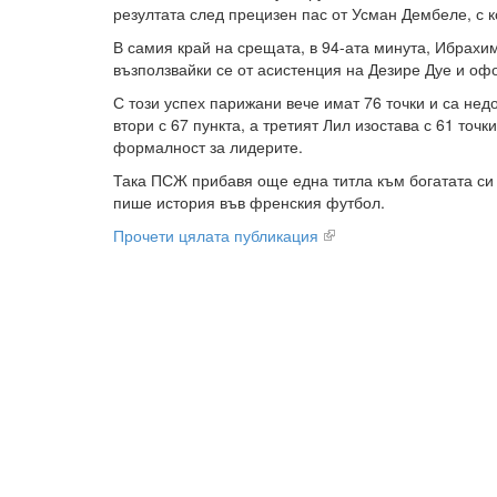
резултата след прецизен пас от Усман Дембеле, с 
В самия край на срещата, в 94-ата минута, Ибрахи
възползвайки се от асистенция на Дезире Дуе и оф
С този успех парижани вече имат 76 точки и са нед
втори с 67 пункта, а третият Лил изостава с 61 точк
формалност за лидерите.
Така ПСЖ прибавя още една титла към богатата си
пише история във френския футбол.
Прочети цялата публикация