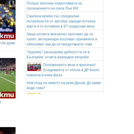
Полша започна подготовката за
посещението на папа Лъв XIV
Свалиха момче със специални
потребности от автобус заради изтекла
карта и го оставиха в 37-градусова жега
Защо котките внезапно започват да се
хапят: ветеринари посочват причините и
пли думи
обясняват как да се предотврати това
"Аурубис" разширява дейността си в
България, отчита рекордни печалби
Положението вече е критично!
Епидемията от ебола в ДР Конго
навлиза в нова фаза
Нов спад на нивото на река Дунав: До какво
води това?
Жълт код за опасни горещини в
почти цяла България
т
„Поклон пред всички вас!“ Кметът
на с. Горна Брезница благодари
на хората, спрели огъня в Малешевската
планина
Спецоперации във Варна и к. к.