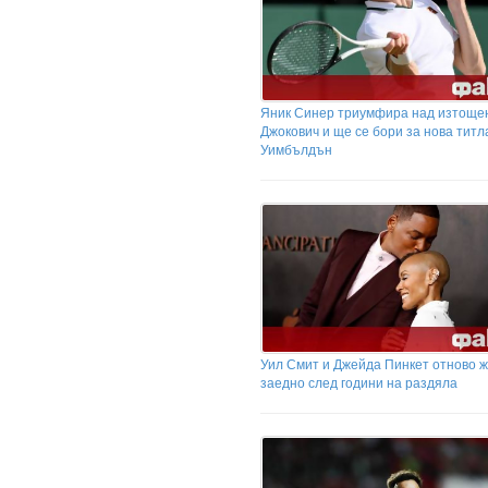
Яник Синер триумфира над изтоще
Джокович и ще се бори за нова титл
Уимбълдън
Уил Смит и Джейда Пинкет отново 
заедно след години на раздяла