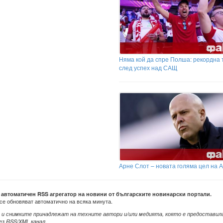
Няма кой да спре Полша: рекордна 
след успех над САЩ
Арне Слот – новата голяма цел на 
е автоматичен RSS агрегатор на новини от българските новинарски портали.
се обновяват автоматично на всяка минута.
 и снимките принадлежат на техните автори и/или медията, която е предоставил
ез RSS/XML канал.