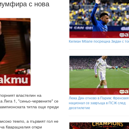
иумфира с нова
Килиан Мбапе посрещна Зидан с то
порният властелин на
Люка Дин отново в Париж: Френския
а Лига 1, "синьо-червените" се
национал се завръща в ПСЖ след
 шампионската титла още преди
десетилетие
исоко темпо, а първият гол не
ича Кварацхелия откри