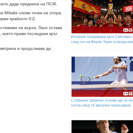
което даде преднина на ПСЖ.
ма Мбайе сложи точка на спора,
орми крайното 0:2.
остижими на върха. Ланс остава
и, което прави последния кръг
Испания триумфира като Световен
след гол на Феран Торес в продълж
 витрина и продължава да
Стефанос Циципас отново ще се бо
титла след 16-месечно прекъсване