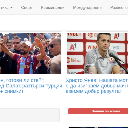
итика
Спорт
Криминални
Международни
Развлече
н, готови ли сте?“:
Христо Янев: Нашата мо
д Салах разтърси Турция
е да изиграем добър мач 
 + снимки)
вземем добър резултат
Новини по темата