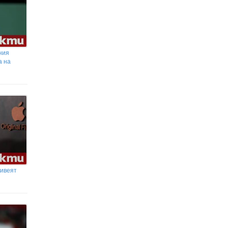
ния
а на
живеят