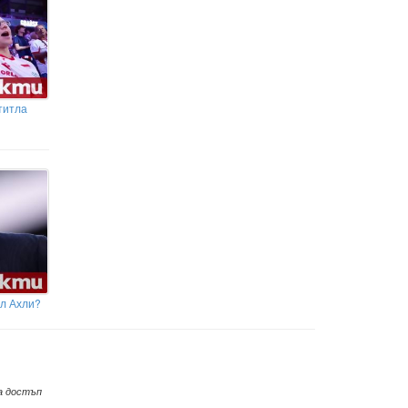
титла
Ал Ахли?
а достъп