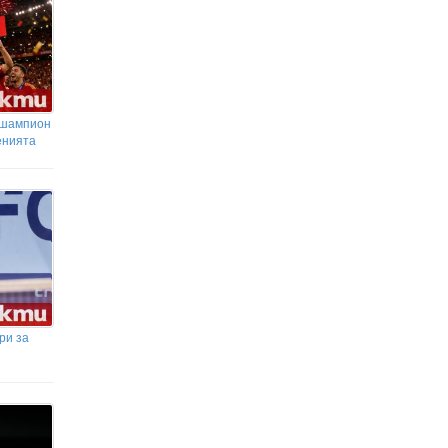
„Златни пясъци“: Иззети са
фалшиви стоки за близо 650 000 евро!
 шампион
енията
ри за