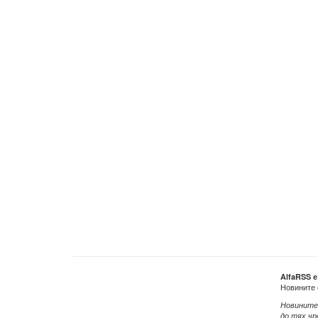
AlfaRSS 
Новините 
Новините
до тях чр