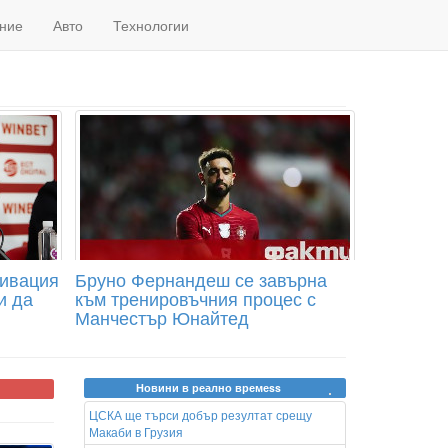
ние
Авто
Технологии
тивация
Бруно Фернандеш се завърна
и да
към тренировъчния процес с
Манчестър Юнайтед
Новини в реално времеss
ЦСКА ще търси добър резултат срещу
Макаби в Грузия