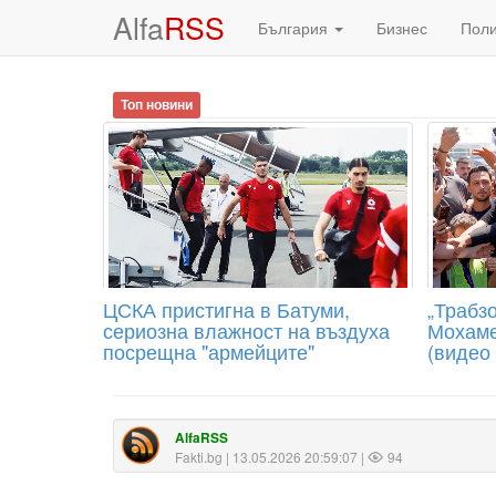
Alfa
RSS
България
Бизнес
Пол
Топ новини
ЦСКА пристигна в Батуми,
„Трабзо
сериозна влажност на въздуха
Мохаме
посрещна "армейците"
(видео
AlfaRSS
Fakti.bg
| 13.05.2026 20:59:07 |
94