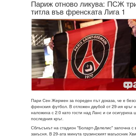
Париж отново ликува: ПСЖ тр
титла във френската Лига 1
Пари Сен Жермен за пореден път доказа, че е безс
френския футбол. В отложен двубой от 29-ия кръг н
наложиха с 2:0 като гости над Ланс и си осигуриха
последния кръг.
Сблъсъкът на стадион "Боларт-Делелис" започна с в
закъсня. В 29-ата минута грузинският магьосник Хв