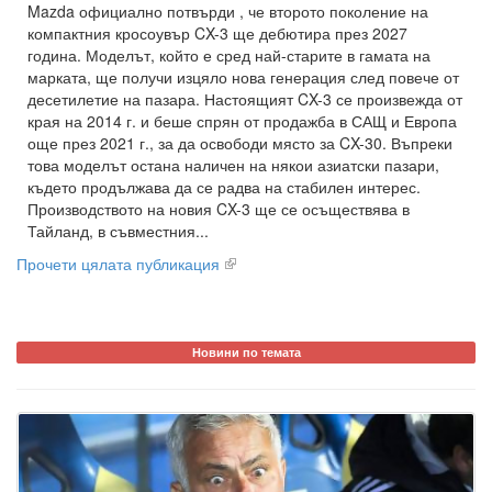
Mazda официално потвърди , че второто поколение на
компактния кросоувър CX-3 ще дебютира през 2027
година. Моделът, който е сред най-старите в гамата на
марката, ще получи изцяло нова генерация след повече от
десетилетие на пазара. Настоящият CX-3 се произвежда от
края на 2014 г. и беше спрян от продажба в САЩ и Европа
още през 2021 г., за да освободи място за CX-30. Въпреки
това моделът остана наличен на някои азиатски пазари,
където продължава да се радва на стабилен интерес.
Производството на новия CX-3 ще се осъществява в
Тайланд, в съвместния...
Прочети цялата публикация
Новини по темата