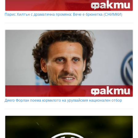
Парис Хилтън с драматична промяна: Вече е брюнетка (СНИМКИ)
Диего Форлан поема кормилото на уругвайския национален отбор