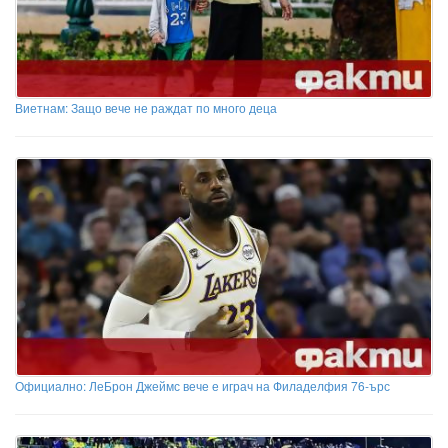
Виетнам: Защо вече не раждат по много деца
Официално: ЛеБрон Джеймс вече е играч на Филаделфия 76-ърс