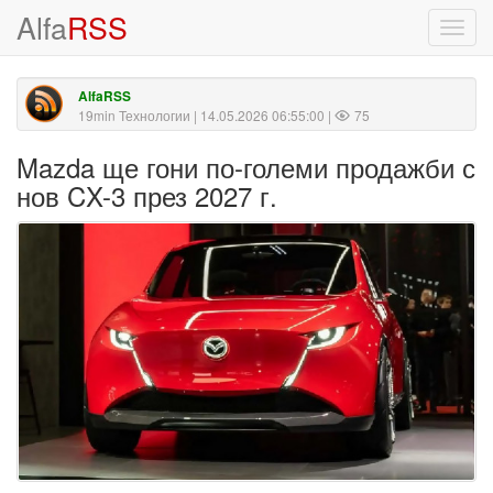
Alfa
RSS
Toggl
navig
AlfaRSS
19min Технологии
| 14.05.2026 06:55:00 |
75
Mazda ще гони по-големи продажби с
нов CX-3 през 2027 г.