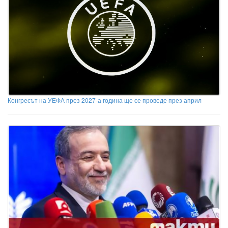
Конгресът на УЕФА през 2027-а година ще се проведе през април