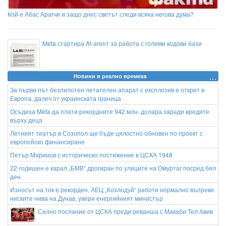
Кой е Абас Арагчи и защо днес светът следи всяка негова дума?
Meta стартира AI-агент за работа с големи кодови бази
Новини в реално времеss
За първи път безпилотен летателен апарат с експлозив е открит в
Европа, далеч от украинската граница
Осъдиха Meta да плати рекордните 942 млн. долара заради вредите
върху деца
Летният театър в Созопол ще бъде цялостно обновен по проект с
европейско финансиране
Петър Маринов с историческо постижение в ЦСКА 1948
22-годишен е карал „БМВ“ дрогиран по улиците на Омуртаг посред бял
ден
Износът на ток е рекорден, АЕЦ „Козлодуй“ работи нормално въпреки
ниските нива на Дунав, увери енергийният министър
Силно послание от ЦСКА преди реванша с Макаби Тел Авив