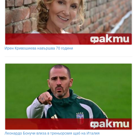
Ирен Кривошиева навършва 70 години
Леонардо Бонучи влиза в треньорския щаб на Италия