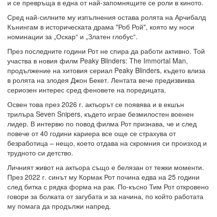
и се превръща в една от най-запомнящите се роли в киното.
Сред най-силните му изпълнения остава ролята на Арчибалд
Кънингам в историческата драма "Роб Рой", която му носи
номинации за „Оскар“ и „Златен глобус“.
През последните години Рот не спира да работи активно. Той
участва в новия филм Peaky Blinders: The Immortal Man,
продължение на хитовия сериал Peaky Blinders, където влиза
в ролята на злодея Джон Бекет. Лентата вече предизвиква
сериозен интерес сред феновете на поредицата.
Освен това през 2026 г. актьорът се появява и в екшън
трилъра Seven Snipers, където играе безмилостен военен
лидер. В интервю по повод филма Рот признава, че и след
повече от 40 години кариера все още се страхува от
безработица – нещо, което отдава на скромния си произход и
трудното си детство.
Личният живот на актьора също е белязан от тежки моменти.
През 2022 г. синът му Кормак Рот почина едва на 25 години
след битка с рядка форма на рак. По-късно Тим Рот откровено
говори за болката от загубата и за начина, по който работата
му помага да продължи напред.