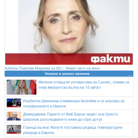
Албена Павлова-Маркова на 60 г.: Живот като на кино
Новини в реално времеss
Мелони отхвърли ултиматума на Санчес, очаква се
нова мигрантска вълна на 15 август
Изабелла Шиникова елиминира белгийка и се класира за
полуфиналите в Оренсе
Демерджиев: Парите от ВиК-Бургас водят към Христо
Широков, разследването няма да спре дотук
Гореща вълна! Жегите поставиха редица температурни
рекорди в Европа