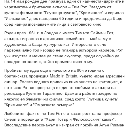
На 14 май рожден ден празнува един от най-нестандартните и
харизматични британски актьори – Тим Рот. Звездата от
култови филми като "Глутница кучета", "Криминале" и сериала
"Излъжи ме" днес навършва 65 години и продължава да бъде
сред най-разпознаваемите лица в световното кино.
Роден през 1961 г. в Лондон с името Тимъти Саймън Рот,
актьорът израства в артистично семейство – майка му е
художничка, а баща му журналист. Интересното е, че
първоначално той изобщо не планира актьорска кариера. Рот
учи изкуства и мечтае да стане скулптор, преди случайно да
попадне на кастинг, който променя живота му.
Пробивът му идва още в началото на 80-те години с
британската продукция Made in Britain, където играе агресивен
скинар. Ролята веднага привлича вниманието на критиците, а
по-късно Рот се превръща в един от любимите актьори на
режисьора Куентин Тарантино. Двамата работят заедно по
няколко емблематични филма, сред които Глутница кучета",
"Криминале" и "Омразната осморка".
Любопитен факт е, че Тим Рот е отказал ролята на професор
Снейп в поредицата "Хари Потър и Философският камък".
Впоследствие персонажът е изигран от покойния Алън Рикман