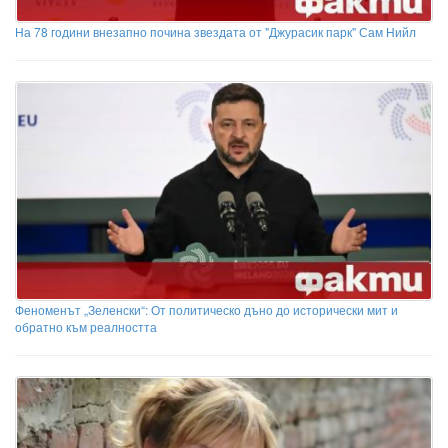
На 78 години внезапно почина звездата от "Джурасик парк" Сам Нийл
Феноменът „Зеленски“: От политическо дъно до исторически мит и
обратно към реалността