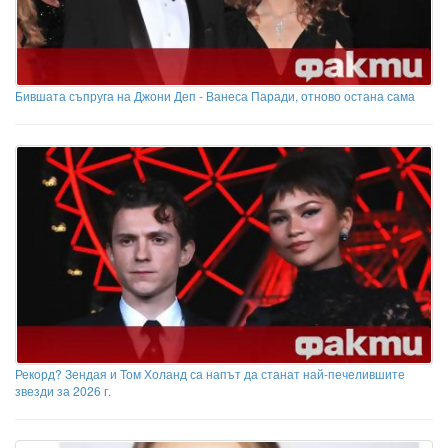
Бившата съпруга на Джони Деп - Ванеса Паради, отново остана сама
Рекорд? Зендая и Том Холанд са напът да станат най-печелившите
звезди за 2026 г.