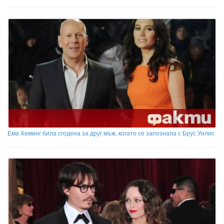
Ема Хеминг била сгодена за друг мъж, когато се запознала с Брус Уилис