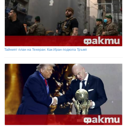
Тайният план на Техеран: Как Иран подкопа Тръмп