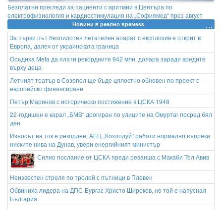
Безплатни прегледи за пациенти с аритмии в Центъра по
електрофизиология и кардиостимулация на „Софиямед“ през август
Новини в реално времеss
За първи път безпилотен летателен апарат с експлозив е открит в
Европа, далеч от украинската граница
Осъдиха Meta да плати рекордните 942 млн. долара заради вредите
върху деца
Летният театър в Созопол ще бъде цялостно обновен по проект с
европейско финансиране
Петър Маринов с историческо постижение в ЦСКА 1948
22-годишен е карал „БМВ“ дрогиран по улиците на Омуртаг посред бял
ден
Износът на ток е рекорден, АЕЦ „Козлодуй“ работи нормално въпреки
ниските нива на Дунав, увери енергийният министър
Силно послание от ЦСКА преди реванша с Макаби Тел Авив
Неизвестен стреля по тролей с пътници в Плевен
Обвиниха лидера на ДПС-Бургас Христо Широков, но той е напуснал
България
21-годишна е хваната с дрога в Шумен