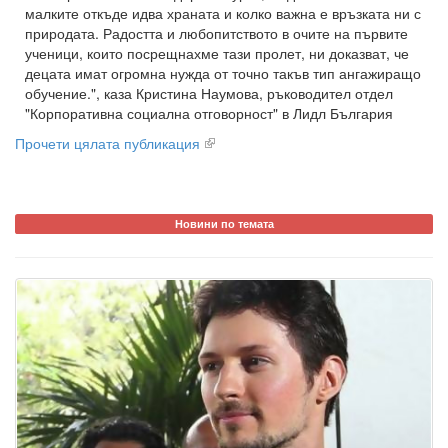
малките откъде идва храната и колко важна е връзката ни с
природата. Радостта и любопитството в очите на първите
ученици, които посрещнахме тази пролет, ни доказват, че
децата имат огромна нужда от точно такъв тип ангажиращо
обучение.", каза Кристина Наумова, ръководител отдел
"Корпоративна социална отговорност" в Лидл България
Прочети цялата публикация
Новини по темата