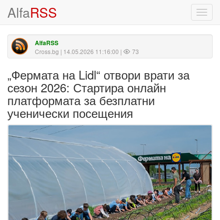
Alfa
RSS
Toggl
navig
AlfaRSS
Cross.bg
| 14.05.2026 11:16:00 |
73
„Фермата на Lidl“ отвори врати за
сезон 2026: Стартира онлайн
платформата за безплатни
ученически посещения