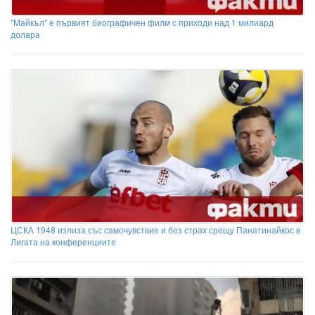
"Майкъл" е първият биографичен филм с приходи над 1 милиард
долара
ЦСКА 1948 излиза със самочувствие и без страх срещу Панатинайкос в
Лигата на конференциите