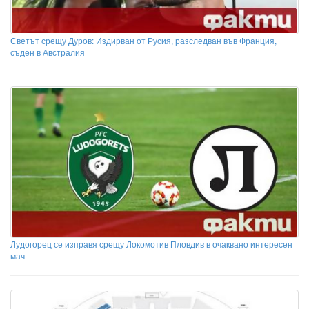
Светът срещу Дуров: Издирван от Русия, разследван във Франция,
съден в Австралия
Лудогорец се изправя срещу Локомотив Пловдив в очаквано интересен
мач