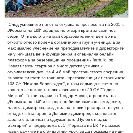
След успешното пилотно откриване през есента на 2025 г.,
„Фермата на Lidl" официално отвори врати за своя нов
сезон. От началото на май образователният център на
открито отново приема организирани групи ученици, а за
максимално улеснение на преподавателите и директорите
на училищата вече функционира и специална онлайн
платформа за резервации на посещения - farm.lidl.bg.
Новият сезон стартира с много детски усмивки и
откривателски дух. На 4 и 8 май пространството посрещна
първите си гости за годината - третокласници от столичното
108 СУ "Никола Беловеждов", а тази седмица в света на
храната се потапят първокласниците от 20 ОУ "Тодор
Минков". Техни водачи са Теодор Насар, агрономът на
„Фермата на Lidl" и експерт по биодинамично земеделие,
Блажка Димитрова, създател на първия ресторант с нулев
отпадък в България, и Денимир Димитров, съосновател
заедно с Благичка на сдружението „Нулев отпадък -
България" и предприемач. „С „Фермата на Lidl" излизаме
извън рамките на стандартния урок, за да покажем на най-