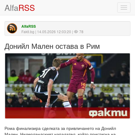
Alfa
RSS
Toggl
navig
AlfaRSS
Fakti.bg
| 14.05.2026 12:03:20 |
78
Донийл Мален остава в Рим
Рома финализира сделката за привличането на Донийл
Мален. Нидерландският нападател, който пристигна на