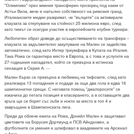
"Олимпико" през зимния трансферен прозорец под наем от
Астън Вила, вече е напълно собственост на римския гранд.
Италианските медии разкриват, че "вълците" са активирали
клаузата за откупуване на стойност 25 милиона евро, след
като тимът си осигури участие в европейските клубни турнири.
Любопитен обрат доведе до осъществяването на трансфера –
клаузата за задължително закупуване на Мален се задейства
автоматично, след като Интер триумфира в Купата на Италия.
Така Рома си гарантира място в Европа, а с това и услугите на
27-годишния нападател, който се превърна в истинска
сензация в Серия А. ---
Мален бързо се превърна в любимец на тифозите, след като
реализира 13 попадения и подаде за още два гола в едва 16
шампионатни срещи. С неговата помощ "джалоросите" се
изкачиха до петата позиция в класирането, а в оставащите два
кръга ще се борят със зъби и нокти за място в топ 4 и
завръщане в Шампионската лига.
Преди да облече екипа на Рома, Донийл Мален е защитавал
цветовете на Борусия Дортмунд и ПСВ Айндховен, а
футболните си умения е шлифовал в академиите на Арсенал
и Аякс.