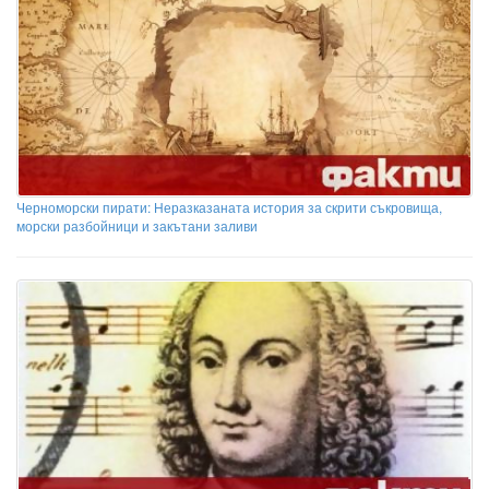
Черноморски пирати: Неразказаната история за скрити съкровища,
морски разбойници и закътани заливи