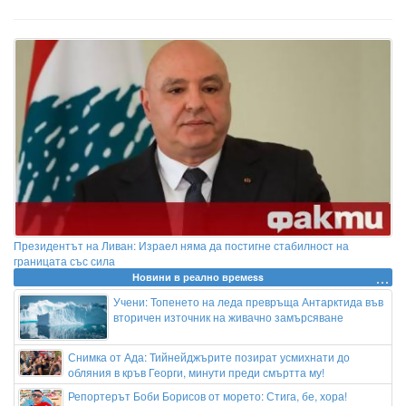
Президентът на Ливан: Израел няма да постигне стабилност на
границата със сила
Новини в реално времеss
Учени: Топенето на леда превръща Антарктида във
вторичен източник на живачно замърсяване
Снимка от Ада: Тийнейджърите позират усмихнати до
обляния в кръв Георги, минути преди смъртта му!
Репортерът Боби Борисов от морето: Стига, бе, хора!