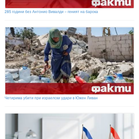
285 години без Антонио Вивалди – геният на барока
Четирима убити при израелски удари в Южен Ливан