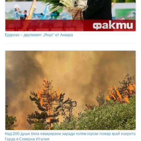
Ердоган – двуликият „Янус“ от Анкара
Над 200 души бяха евакуирани заради голям горски пожар край езерото
Гарда в Северна Италия