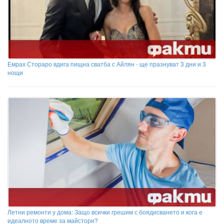
Емрах Стораро вдига пищна сватба с Айлян - ще празнуват 3 дни и 3
нощи
Летни ремонти у дома: Защо всички грешим с боядисването и кога е
идеалното време за майстори?