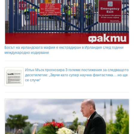
Босът на ирландската мафия е екстрадиран в Ирландия след години
международно издирване
Илън Мъск прогнозира 3 големи постижения за следващото
десетилетие: „Звучи като супер научна фантастика… но ще
се случи“