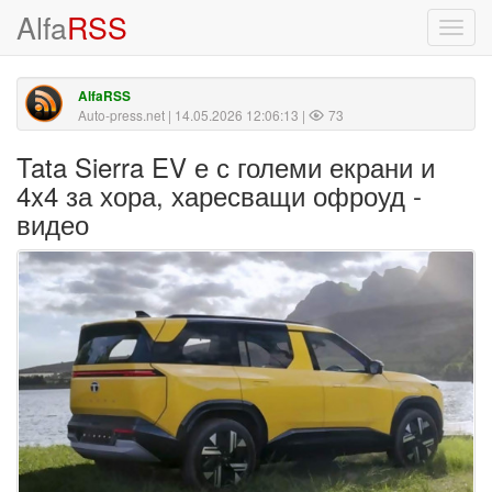
Alfa
RSS
Toggl
navig
AlfaRSS
Auto-press.net
| 14.05.2026 12:06:13 |
73
Tata Sierra EV е с големи екрани и
4x4 за хора, харесващи офроуд -
видео