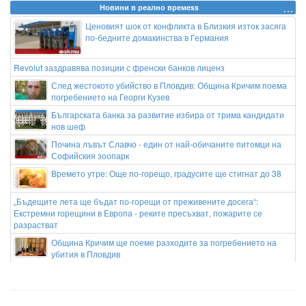
Новини в реално времеss
Ценовият шок от конфликта в Близкия изток засяга
по-бедните домакинства в Германия
Revolut заздравява позиции с френски банков лиценз
След жестокото убийство в Пловдив: Община Кричим поема
погребението на Георги Кузев
Българската банка за развитие избира от трима кандидати
нов шеф
Почина лъвът Славчо - един от най-обичаните питомци на
Софийския зоопарк
Времето утре: Още по-горещо, градусите ще стигнат до 38
„Бъдещите лета ще бъдат по-горещи от преживените досега“:
Екстремни горещини в Европа - реките пресъхват, пожарите се
разрастват
Община Кричим ще поеме разходите за погребението на
убития в Пловдив
Бутонът „изтриване“ ви заблуждава: къде всъщност отиват файловете
ви
Пияни и дрогирани шофьори окупираха пътищата в Бургаско