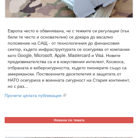
Европа често е обвинявана, че с тежките си регулации (пък
били те често и основателни) се докара до васално
положение на САЩ - от технологичния до финансовия
сектор, където инфраструктурата се осигурява от компании
като Google, Microsoft, Apple, Mastercard и Visa. Новите
предизвикателства са и в изкуствения интелект, Космоса,
отбраната и киберсигурността, където пионерите също са
американски. Поствоенните десетилетия и защитата от
НАТО осигуриха и военната сигурност на Стария континент,
но с раз...
Прочети цялата публикация
Новини по темата