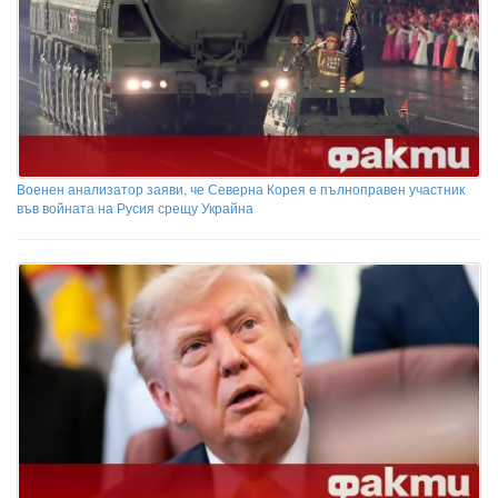
Военен анализатор заяви, че Северна Корея е пълноправен участник
във войната на Русия срещу Украйна