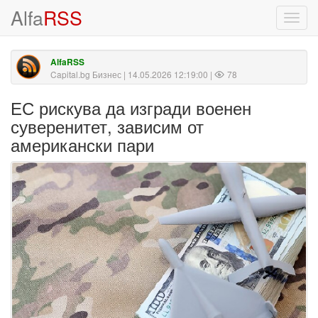
Alfa
RSS
Toggl
navig
AlfaRSS
Capital.bg Бизнес
| 14.05.2026 12:19:00 |
78
ЕС рискува да изгради военен
суверенитет, зависим от
американски пари