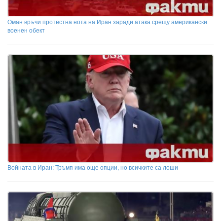
Оман връчи протестна нота на Иран заради атака срещу американски
военен обект
Войната в Иран: Тръмп има още опции, но всичките са лоши