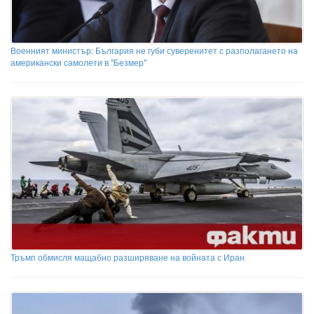
Военният министър: България не губи суверенитет с разполагането на
американски самолети в "Безмер"
Тръмп обмисля мащабно разширяване на войната с Иран