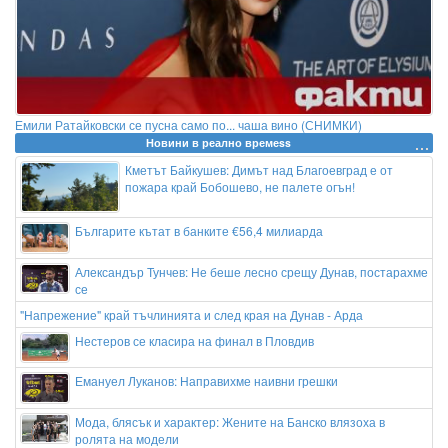
Емили Ратайковски се пусна само по... чаша вино (СНИМКИ)
Новини в реално времеss
Кметът Байкушев: Димът над Благоевград е от
пожара край Бобошево, не палете огън!
Българите кътат в банките €56,4 милиарда
Александър Тунчев: Не беше лесно срещу Дунав, постарахме
се
"Напрежение" край тъчлинията и след края на Дунав - Арда
Нестеров се класира на финал в Пловдив
Емануел Луканов: Направихме наивни грешки
Мода, блясък и характер: Жените на Банско влязоха в
ролята на модели