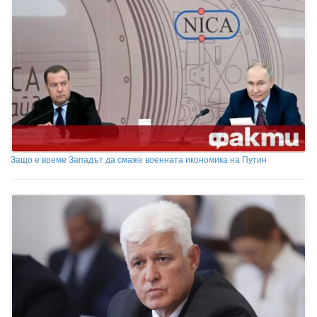
Защо е време Западът да смаже военната икономика на Путин