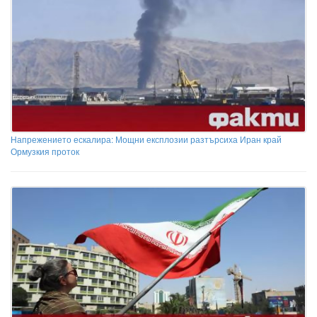
Напрежението ескалира: Мощни експлозии разтърсиха Иран край
Ормузкия проток