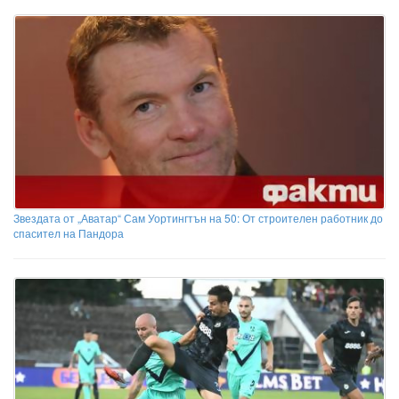
Звездата от „Аватар“ Сам Уортингтън на 50: От строителен работник до
спасител на Пандора