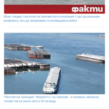
Иран следва стратегия на пресметната ескалация с цел да разшири
конфликта, без да предизвика пълномащабна война
"Абсолютна трагедия": Фериботът на Оряхово - в паяжина, милиони
тонове пясък около него и 50 см вода