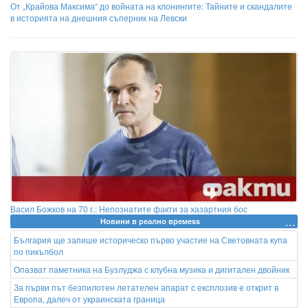
От „Крайова Максима“ до войната на клонингите: Тайните и скандалите
в историята на днешния съперник на Левски
Васил Божков на 70 г.: Непознатите факти за хазартния бос
Новини в реално времеss
България ще запише историческо първо участие на Световната купа
по пикълбол
Опазват паметника на Бузлуджа с клубна музика и дигитален двойник
За първи път безпилотен летателен апарат с експлозив е открит в
Европа, далеч от украинската граница