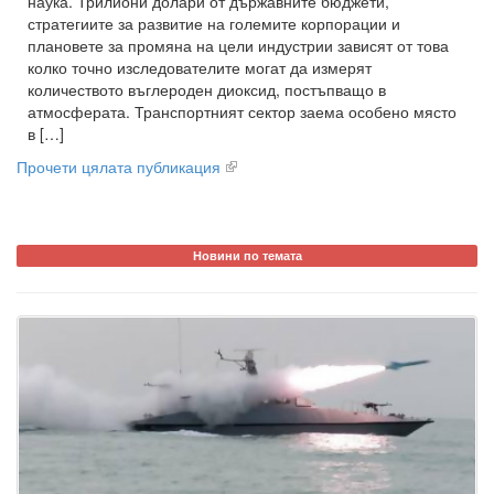
наука. Трилиони долари от държавните бюджети,
стратегиите за развитие на големите корпорации и
плановете за промяна на цели индустрии зависят от това
колко точно изследователите могат да измерят
количеството въглероден диоксид, постъпващо в
атмосферата. Транспортният сектор заема особено място
в […]
Прочети цялата публикация
Новини по темата