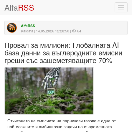
Alfa
RSS
Toggl
navig
AlfaRSS
Kaldata
| 14.05.2026 12:28:50 |
64
Провал за милиони: Глобалната AI
база данни за въглеродните емисии
греши със зашеметяващите 70%
Отчитането на емисиите на парникови газове е една от
най-сложните и амбициозни задачи на съвременната