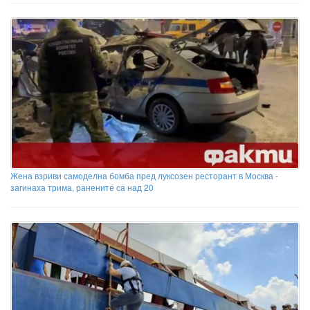
Жена взриви самоделна бомба пред луксозен ресторант в Москва -
загинаха трима, ранените са над 20