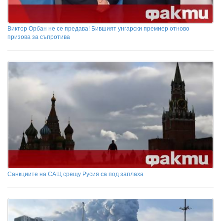
Виктор Орбан не се предава! Бившият унгарски премиер отново
призова за съпротива
Санкциите на САЩ срещу Русия са под заплаха