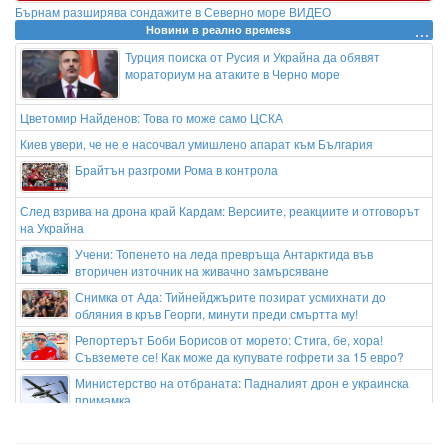
Бърнам разширява сондажите в Северно море ВИДЕО
Новини в реално времеss
Турция поиска от Русия и Украйна да обявят
мораториум на атаките в Черно море
Цветомир Найденов: Това го може само ЦСКА
Киев увери, че не е насочвал умишлено апарат към България
Брайтън разгроми Рома в контрола
След взрива на дрона край Кардам: Версиите, реакциите и отговорът
на Украйна
Учени: Топенето на леда превръща Антарктида във
вторичен източник на живачно замърсяване
Снимка от Ада: Тийнейджърите позират усмихнати до
обляния в кръв Георги, минути преди смъртта му!
Репортерът Боби Борисов от морето: Стига, бе, хора!
Съвземете се! Как може да купувате гофрети за 15 евро?
Министерство на отбраната: Падналият дрон е украинска
примамка
Нафтата се препъна на старта на Трета лига пред погледа
на Георги Иванов