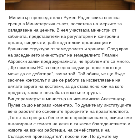
Министър-председателят Румен Радев свика спешна
среща в Министерския съвет, посветена на мерките за
овладяване на цените. В нея участваха министри от
кабинета, представители на регулаторни и контролни
органи, синдикати, работодателски организации и
браншови структури от земеделието и храните. След края
на заседанието министърът на земеделието Пламен
Абровски заяви пред журналисти, че проблемите са много.
„Ще помолим НС за още една седмица, през която ще
може да се дебатира", заяви той. Той обяви, че ще бъде
засилен контролът и ще се работи за изсветляване на
цялата верига на доставки, за да става ясно кой на кого
продава, каква е печалбата и какъв е трудът.
Вицепремиерът и министър на икономиката Александър
Пулев също направи коментар. По думите му институциите
вече работят по основните приоритети на правителството.
„Тонът на срещата беше много професионален, всички сме
ангажирани с темата на деня и тя касае благоденствието и
живота на всички работещи, на семействата и на
българския производител", посочи той. По думите му