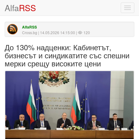
Alfa
RSS
Toggl
navig
AlfaRSS
Cross.bg
| 14.05.2026 14:15:00 |
120
До 130% надценки: Кабинетът,
бизнесът и синдикатите със спешни
мерки срещу високите цени