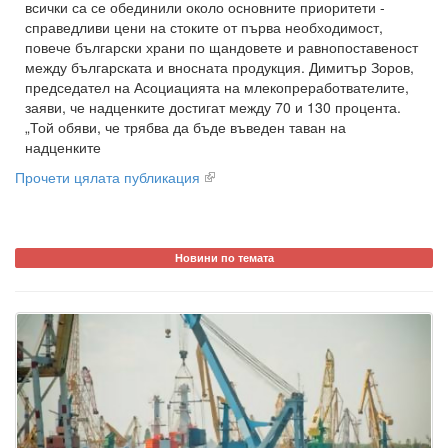
всички са се обединили около основните приоритети -
справедливи цени на стоките от първа необходимост,
повече български храни по щандовете и равнопоставеност
между българската и вносната продукция. Димитър Зоров,
председател на Асоциацията на млекопреработвателите,
заяви, че надценките достигат между 70 и 130 процента.
„Той обяви, че трябва да бъде въведен таван на
надценките
Прочети цялата публикация
Новини по темата