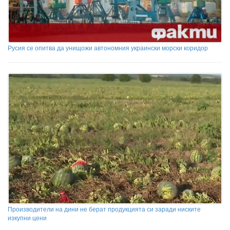
Русия се опитва да унищожи автономния украински морски коридор
Производители на дини не берат продукцията си заради ниските
изкупни цени