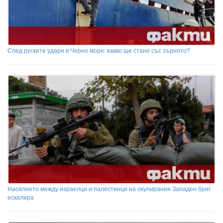
След руските удари в Черно море: какво ще стане със зърното?
Насилието между израелци и палестинци на окупирания Западен бряг
ескалира