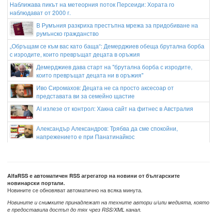
Наближава пикът на метеорния поток Персеиди: Хората го
наблюдават от 2000 г.
В Румъния разкриха престъпна мрежа за придобиване на
румънско гражданство
„Обръщам се към вас като баща“: Демерджиев обеща брутална борба
с изродите, които превръщат децата в оръжия
Демерджиев дава старт на "брутална борба с изродите,
които превръщат децата ни в оръжия"
Иво Сиромахов: Децата не са просто аксесоар от
представата ви за семейно щастие
AI излезе от контрол: Хакна сайт на фитнес в Австралия
Александър Александров: Трябва да сме спокойни,
напрежението е при Панатинайкос
Асен Чандъров направи 2:0 за Ботев Пловдив
Потребителите се притесняват от ново поскъпване на
AlfaRSS е автоматичен RSS агрегатор на новини от българските
цените
новинарски портали.
Новините се обновяват автоматично на всяка минута.
Новините и снимките принадлежат на техните автори и/или медията, която
е предоставила достъп до тях чрез RSS/XML канал.