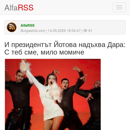
Alfa
RSS
Toggl
navig
AlfaRSS
Burgasinfo.com
| 14.05.2026 18:54:47 |
81
И президентът Йотова надъхва Дара:
С теб сме, мило момиче