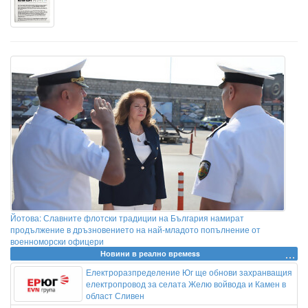
Йотова: Славните флотски традиции на България намират
продължение в дръзновението на най-младото попълнение от
военноморски офицери
Новини в реално времеss
Електроразпределение Юг ще обнови захранващия
електропровод за селата Желю войвода и Камен в
област Сливен