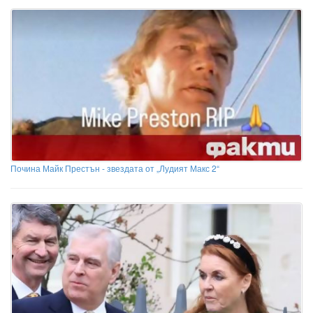
Почина Майк Престън - звездата от „Лудият Макс 2“