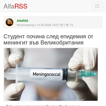
Alfa
RSS
Toggl
navig
AlfaRSS
Novanews.bg
| 14.05.2026 18:57:35 |
75
Студент почина след епидемия от
менингит във Великобритания