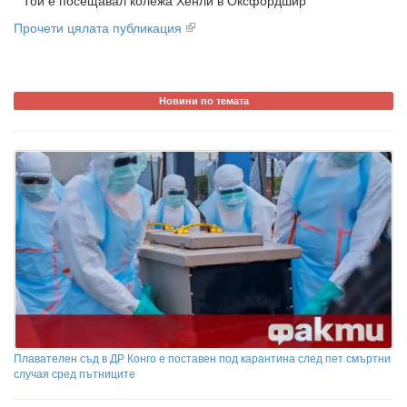
Той е посещавал колежа Хенли в Оксфордшир
Прочети цялата публикация
Новини по темата
Плавателен съд в ДР Конго е поставен под карантина след пет смъртни
случая сред пътниците