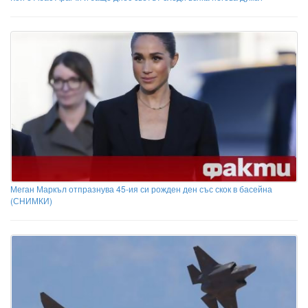
Меган Маркъл отпразнува 45-ия си рожден ден със скок в басейна
(СНИМКИ)