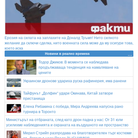
Ерозия на силата на заплахите на Доналд Тръмп! Нито силното
желание да сключи сделка, нито военната сила може да му осигури това,
което иска
Новини в реално времеss
Тодор Джиков: В момента се наблюдава
продължаваща тенденция на намаляване на
цените
Украински дронове удариха руска рафинерия, има ранени
Тайфунът „Долфин“ удари Окинава, Китай затвори
пристанища
Елена Рибакина с победа, Мира Андреева напусна рано
турнира в Торонто
Министърът на отбраната, след като дрон падна у нас: От 31 юли
усилихме наблюденията и охраната на въздушното ни пространство
Мерил Стрийп разпродава на благотворителен търг костюми
от „Дяволът носи Прада 2“ (СНИМКИ)