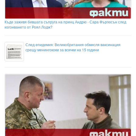
Къде заживя бившата съпруга на принц Андрю - Сара Фъргюсън след
изгонването от Роял Лодж?
След епидемия: Великобритания обмисля ваксинация
срещу менингококи за всички на 15 години