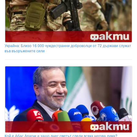
Украйна: Близо 16 000 чуждестранни доброволци от 72 държави служат
във въоръжените сили
Кой е Абас Арагчи и защо днес светът следи всяка негова дума?