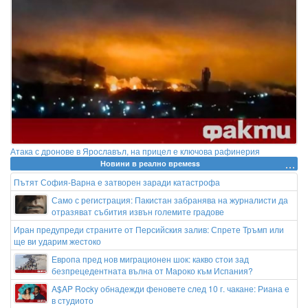
Атака с дронове в Ярославъл, на прицел е ключова рафинерия
Новини в реално времеss
Пътят София-Варна е затворен заради катастрофа
Само с регистрация: Пакистан забранява на журналисти да
отразяват събития извън големите градове
Иран предупреди страните от Персийския залив: Спрете Тръмп или
ще ви ударим жестоко
Европа пред нов миграционен шок: какво стои зад
безпрецедентната вълна от Мароко към Испания?
A$AP Rocky обнадежди феновете след 10 г. чакане: Риана е
в студиото