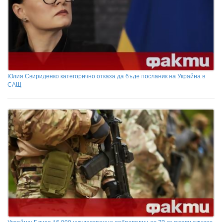
Юлия Свириденко категорично отказа да бъде посланик на Украйна в
САЩ
Украйна: Близо 16 000 чуждестранни доброволци от 72 държави служат