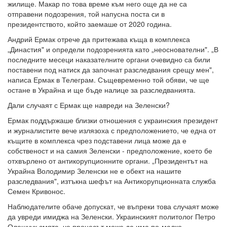
жилище. Макар по това време към него още да не са
отправени подозрения, той напусна поста си в
президентството, който заемаше от 2020 година.
Андрий Ермак отрече да притежава къща в комплекса
„Династия" и определи подозренията като „неоснователни". „В
последните месеци наказателните органи очевидно са били
поставени под натиск да започнат разследвания срещу мен",
написа Ермак в Телеграм. Същевременно той обяви, че ще
остане в Украйна и ще бъде налице за разследванията.
Дали случаят с Ермак ще навреди на Зеленски?
Ермак поддържаше близки отношения с украинския президент
и журналистите вече излязоха с предположението, че една от
къщите в комплекса чрез подставени лица може да е
собственост и на самия Зеленски - предположение, което бе
отхвърлено от антикорупционните органи. „Президентът на
Украйна Володимир Зеленски не е обект на нашите
разследвания", изтъкна шефът на Антикорупционната служба
Семен Кривонос.
Наблюдателите обаче допускат, че въпреки това случаят може
да увреди имиджа на Зеленски. Украинският политолог Петро
Олешчук смята, че процесът може да има по-малко