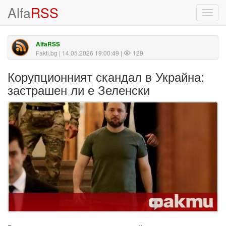
Alfa
RSS
Toggl
navig
AlfaRSS
Fakti.bg
| 14.05.2026 19:00:49 |
129
Корупционният скандал в Украйна:
застрашен ли е Зеленски