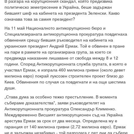
В разгара на корупционния скандал, който предизвика
политическо земетресение в Украйна, беше задържан
бившият шеф на кабинета на президента Зеленски. Какво
означава това за самия президент?
На 11 май Националното антикорупционно бюро и
Специализираната антикорупционна прокуратура повдигнаха
обвинения срещу бившия ръководител на кабинета на
украинския президент Андрий Ермак. Той е обвинен в пране
на пари в рамките на организирана група, за което се
предвижда наказание лишаване от свобода между 8 и 12
години. Според Антикорупционната служба групата, в която е
участвал Ермак, е изпрала 460 милиона гривни (около девет
милиона евро) покрай луксозен строителен проект близо до
Киев. Обвинения по случая са повдигнати и на още шестима
души.
„Става дума за особено тежко престъпление. В момента
събираме доказателства", заяви ръководителят на
Антикорупционната прокуратура Олександър Клименко.
Междувременно Висшият антикорупционен съд на Украйна
арестува Ермак за срок от два месеца. Определена му е
гаранция от 140 милиона гривни (2,72 милиона евро). Ермак
не е задържан незабавно - той разполага с пет дни да събере