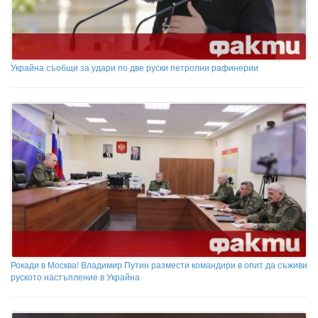
Украйна съобщи за удари по две руски петролни рафинерии
Рокади в Москва! Владимир Путин размести командири в опит да съживи
руското настъпление в Украйна