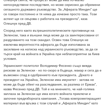
непосредствени последствия, но може сериозно да обремени
сегашното държавно ръководство. За „Аферата Миндич" ще
се говори постоянно и тя няма да изчезне просто така. Този
аспект ще се свързва с работата на президента", каза
Олешчук пред ДВ.
Според него както вътрешнополитическите противници на
Зеленски, така и външни лица може да са заинтересовани от
раздухването на този скандал. Освен това Олешчук не
изключва вероятността аферата да бъде използвана за
засилване на натиска над украинското ръководство, за да се
търси край на войната в Украйна при неблагоприятни за Киев
условия.
Украинският политолог Володимир Фесенко също вижда
рискове за Зеленски - но по-скоро в бъдеще, макар и сега да е
възможен спад в одобрението към президента. „Докато е
президент на Украйна, Зеленски има имунитет - затова не
може да бъде обект на разследвания, за разлика от Ермак",
казва Фесенко пред ДВ. Той е на мнението, че най-голяма
заплаха за Зеленски ще има когато войната приключи и
започне предизборната кампания. „Тогава компрометиращият
материал във връзка с този случай и „Аферата Миндич" като