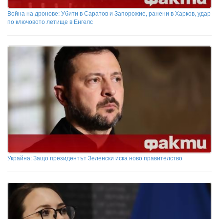
Война на дронове: Убити в Саратов и Запорожие, ранени в Харков, удар
по ключовото летище в Енгелс
Украйна: Защо президентът Зеленски иска ново правителство