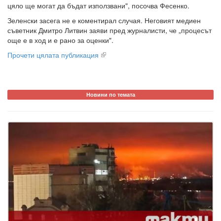
цяло ще могат да бъдат използвани", посочва Фесенко.
Зеленски засега не е коментирал случая. Неговият медиен
съветник Дмитро Литвин заяви пред журналисти, че „процесът
още е в ход и е рано за оценки".
Прочети цялата публикация
Новини по темата