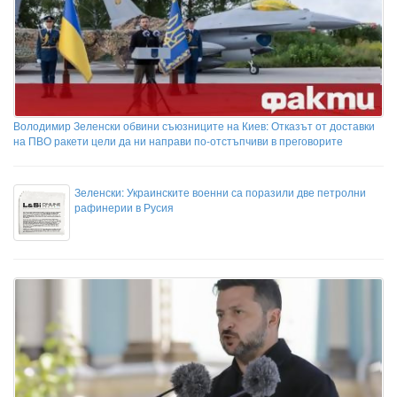
Володимир Зеленски обвини съюзниците на Киев: Отказът от доставки
на ПВО ракети цели да ни направи по-отстъпчиви в преговорите
Зеленски: Украинските военни са поразили две петролни
рафинерии в Русия