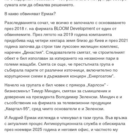
сумата или да обжалва решението.
В какво обвиняват Ермак?
Разследванията сочат, че всичко е започнало с основаването
през 2018 г. на фирмата BLOOM Development от един от
обвиняемите. През лятото на 2019 година компанията
придобива над четири хектара земя близо до Киев и през 2021
година започва да строи там луксозен жилищен комплекс,
наречен „Династия". Следователите смятат, че строителният
обект е бил използван за изпирането на незаконни пари в
големи мащаби. Смята се още, че престъпната група е
събирала парите от различни източници, включително по
корупционни схеми в държавния концерн „Енергоатом".
Начело на групата е бил човек с прякора „Карлсон" -
бизнесменът Тимур Миндич, смятан за съмишленик и
довереник на президента Володимир Зеленски. Миндич е и
съсобственик на фирмата за телевизионни продукции
„Квартал-95", сред чиито основатели е и Зеленски.
И Андрий Ермак изглежда е членувал в тази група. Във връзка
с актуалния процес Антикорупционната служба е обискирала
през ноември 2025 година и неговия офис, и частното му