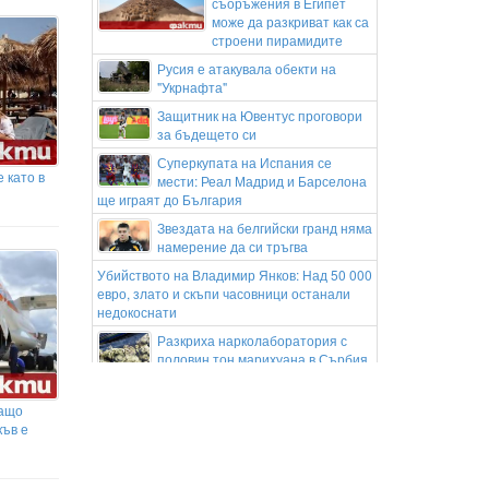
съоръжения в Египет
може да разкриват как са
строени пирамидите
Русия е атакувала обекти на
"Укрнафта"
Защитник на Ювентус проговори
за бъдещето си
Суперкупата на Испания се
 като в
мести: Реал Мадрид и Барселона
ще играят до България
Звездата на белгийски гранд няма
намерение да си тръгва
Убийството на Владимир Янков: Над 50 000
евро, злато и скъпи часовници останали
недокоснати
Разкриха нарколаборатория с
половин тон марихуана в Сърбия
Казус с инвитро процедурите: Протестна
готовност заради идея за промяна в
Защо
начина на финансиране
къв е
Елизара Янева загуби
полуфинала на WTA 125 във