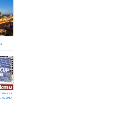
т
да
озиня се
оло, води