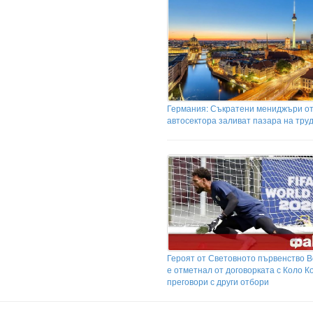
Германия: Съкратени мениджъри о
автосектора заливат пазара на тру
Героят от Световното първенство В
е отметнал от договорката с Коло К
преговори с други отбори