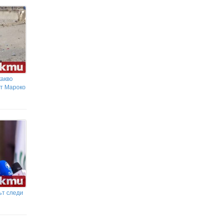
Варшава
Национална мрежа за децата:
Превръщането на децата в насилници е
провал на институциите
какво
от Мароко
ът следи