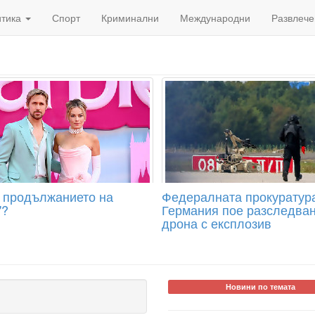
итика
Спорт
Криминални
Международни
Развлече
 продължанието на
Федералната прокуратур
"?
Германия пое разследван
дрона с експлозив
Новини по темата