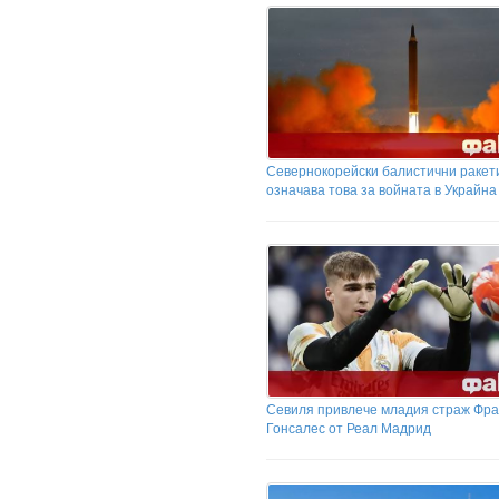
Севернокорейски балистични ракети
означава това за войната в Украйна
Севиля привлече младия страж Фр
Гонсалес от Реал Мадрид