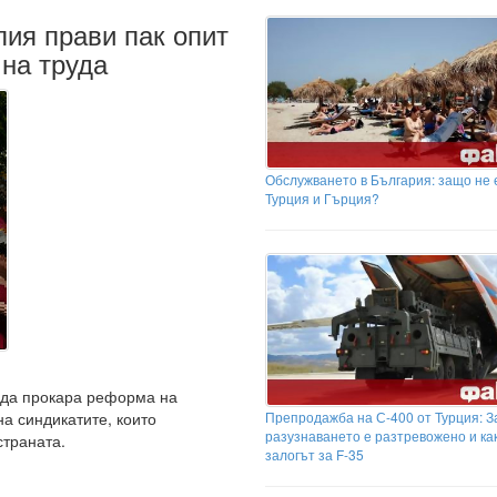
лия прави пак опит
 на труда
Обслужването в България: защо не е
Турция и Гърция?
 да прокара реформа на
Препродажба на С-400 от Турция: 
а синдикатите, които
разузнаването е разтревожено и ка
страната.
залогът за F-35