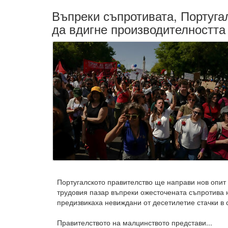
Въпреки съпротивата, Португа
да вдигне производителността
Португалското правителство ще направи нов опит
трудовия пазар въпреки ожесточената съпротива н
предизвикаха невиждани от десетилетие стачки в 
Правителството на малцинството представи...