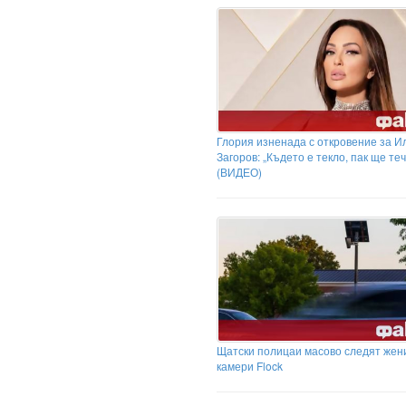
Глория изненада с откровение за И
Загоров: „Където е текло, пак ще теч
(ВИДЕО)
Щатски полицаи масово следят жени
камери Flock