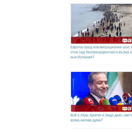
Европа пред нов миграционен шок: 
стои зад безпрецедентната вълна 
към Испания?
Кой е Абас Арагчи и защо днес свет
всяка негова дума?