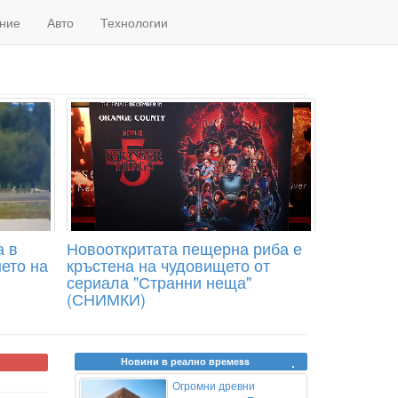
ние
Авто
Технологии
а в
Новооткритата пещерна риба е
ето на
кръстена на чудовището от
сериала "Странни неща"
(СНИМКИ)
Новини в реално времеss
Огромни древни