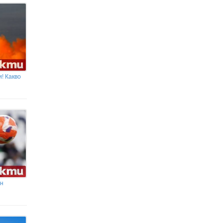
! Какво
ан