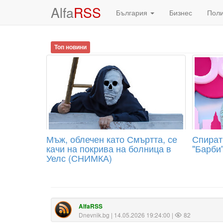
Alfa
RSS
България
Бизнес
Пол
Топ новини
Мъж, облечен като Смъртта, се
Спират
качи на покрива на болница в
"Барби
Уелс (СНИМКА)
AlfaRSS
Dnevnik.bg
| 14.05.2026 19:24:00 |
82