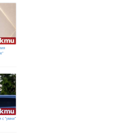
лия
е“
 с "умни"