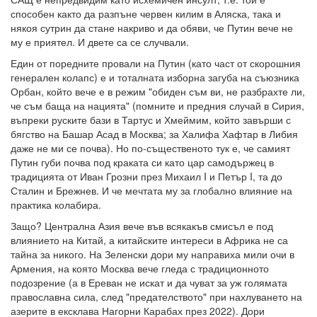
способен както да разпъне червен килим в Аляска, така и
някоя сутрин да стане накриво и да обяви, че Путин вече не
му е приятел. И двете са се случвали.
Един от поредните провали на Путин (като част от скорошния
генерален колапс) е и тоталната изборна загуба на съюзника
Орбан, който вече е в режим "обиден съм ви, не разбрахте ли,
че съм баща на нацията" (помните и предния случай в Сирия,
въпреки руските бази в Тартус и Хмеймим, който завърши с
бягство на Башар Асад в Москва; за Халифа Хафтар в Либия
даже не ми се почва). Но по-същественото тук е, че самият
Путин губи почва под краката си като цар самодържец в
традицията от Иван Грозни през Михаил I и Петър I, та до
Сталин и Брежнев. И че мечтата му за глобално влияние на
практика колабира.
Защо? Централна Азия вече във всякакъв смисъл е под
влиянието на Китай, а китайските интереси в Африка не са
тайна за никого. На Зеленски дори му направиха мили очи в
Армения, на която Москва вече гледа с традиционното
подозрение (а в Ереван не искат и да чуват за уж голямата
православна сила, след "предателството" при нахлуването на
азерите в ексклава Нагорни Карабах през 2022). Дори