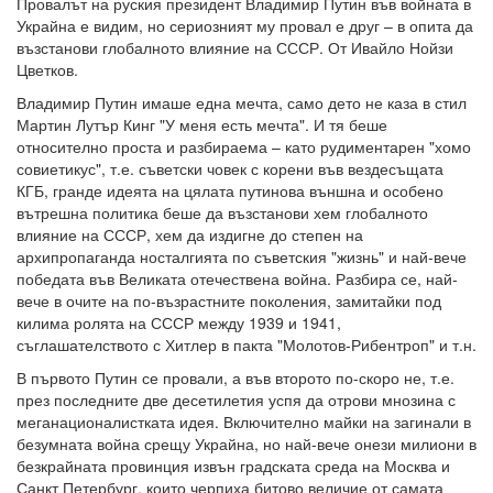
Провалът на руския президент Владимир Путин във войната в
Украйна е видим, но сериозният му провал е друг – в опита да
възстанови глобалното влияние на СССР. От Ивайло Нойзи
Цветков.
Владимир Путин имаше една мечта, само дето не каза в стил
Мартин Лутър Кинг "У меня есть мечта". И тя беше
относително проста и разбираема – като рудиментарен "хомо
совиетикус", т.е. съветски човек с корени във вездесъщата
КГБ, гранде идеята на цялата путинова външна и особено
вътрешна политика беше да възстанови хем глобалното
влияние на СССР, хем да издигне до степен на
архипропаганда носталгията по съветския "жизнь" и най-вече
победата във Великата отечествена война. Разбира се, най-
вече в очите на по-възрастните поколения, замитайки под
килима ролята на СССР между 1939 и 1941,
съглашателството с Хитлер в пакта "Молотов-Рибентроп" и т.н.
В първото Путин се провали, а във второто по-скоро не, т.е.
през последните две десетилетия успя да отрови мнозина с
меганационалистката идея. Включително майки на загинали в
безумната война срещу Украйна, но най-вече онези милиони в
безкрайната провинция извън градската среда на Москва и
Санкт Петербург, които черпиха битово величие от самата