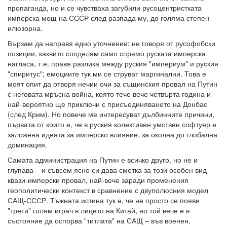
пропаганда, но и се чувстваха загубили русоцентристката
имперска мощ на СССР след разпада му, до голяма степен
илюзорна.
Бързам да направя едно уточнение: не говоря от русофобски
позиции, каквито споделям само спрямо руската имперска
нагласа, т.е. правя разлика между руския "империум" и руския
"спиритус"; емоциите тук ми се струват маргинални. Това е
моят опит да отворя нечии очи за същинския провал на Путин
с неговата мръсна война, която тече вече четвърта година и
най-вероятно ще приключи с присъединяването на Донбас
(след Крим). Но повече ме интересуват дълбинните причини,
първата от които е, че в руския колективен умствен софтуер е
заложена идеята за имперско влияние, за околна до глобална
доминация.
Самата администрация на Путин е всичко друго, но не и
глупава – и съвсем ясно си дава сметка за този особен вид
квази-имперски провал, най-вече заради променения
геополитически контекст в сравнение с двуполюсния модел
САЩ-СССР. Тъжната истина тук е, че не просто се появи
"трети" голям играч в лицето на Китай, но той вече е в
състояние да оспорва "титлата" на САЩ – във военен,