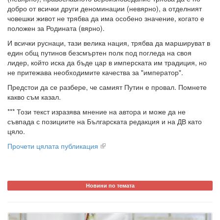
добро от всички други деноминации (невярно), а отделният
човешки живот не трябва да има особено значение, когато е
положен за Родината (вярно).
И всички руснаци, тази велика нация, трябва да маршируват в
един общ путинов безсмъртен полк под погледа на своя
лидер, който иска да бъде цар в имперската им традиция, но
не притежава необходимите качества за "император".
Предстои да се разбере, че самият Путин е провал. Помнете
какво съм казал.
*** Този текст изразява мнение на автора и може да не
съвпада с позициите на Българската редакция и на ДВ като
цяло.
Прочети цялата публикация
Новини по темата