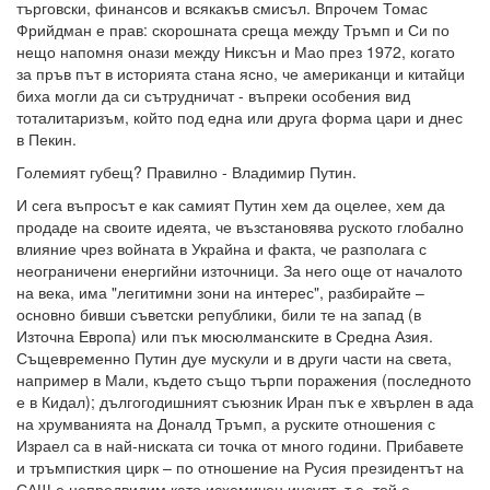
търговски, финансов и всякакъв смисъл. Впрочем Томас
Фрийдман е прав: скорошната среща между Тръмп и Си по
нещо напомня онази между Никсън и Мао през 1972, когато
за пръв път в историята стана ясно, че американци и китайци
биха могли да си сътрудничат - въпреки особения вид
тоталитаризъм, който под една или друга форма цари и днес
в Пекин.
Големият губещ? Правилно - Владимир Путин.
И сега въпросът е как самият Путин хем да оцелее, хем да
продаде на своите идеята, че възстановява руското глобално
влияние чрез войната в Украйна и факта, че разполага с
неограничени енергийни източници. За него още от началото
на века, има "легитимни зони на интерес", разбирайте –
основно бивши съветски републики, били те на запад (в
Източна Европа) или пък мюсюлманските в Средна Азия.
Същевременно Путин дуе мускули и в други части на света,
например в Мали, където също търпи поражения (последното
е в Кидал); дългогодишният съюзник Иран пък е хвърлен в ада
на хрумванията на Доналд Тръмп, а руските отношения с
Израел са в най-ниската си точка от много години. Прибавете
и тръмписткия цирк – по отношение на Русия президентът на
САЩ е непредвидим като исхемичен инсулт, т.е. той е