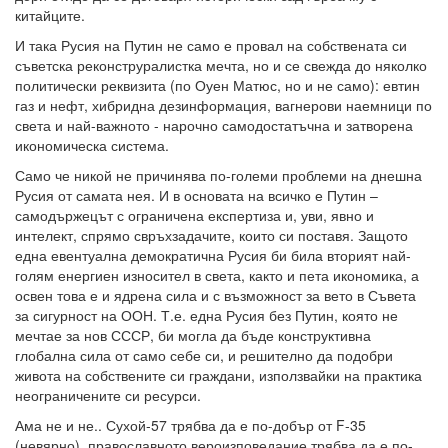
китайците.
И така Русия на Путин не само е провал на собствената си
съветска реконструралистка мечта, но и се свежда до няколко
политически реквизита (по Оуен Матюс, но и не само): евтин
газ и нефт, хибридна дезинформация, вагнерови наемници по
света и най-важното - нарочно самодостатъчна и затворена
икономическа система.
Само че никой не причинява по-големи проблеми на днешна
Русия от самата нея. И в основата на всичко е Путин –
самодържецът с ограничена експертиза и, уви, явно и
интелект, спрямо свръхзадачите, които си поставя. Защото
една евентуална демократична Русия би била вторият най-
голям енергиен износител в света, както и пета икономика, а
освен това е и ядрена сила и с възможност за вето в Съвета
за сигурност на ООН. Т.е. една Русия без Путин, която не
мечтае за нов СССР, би могла да бъде конструктивна
глобална сила от само себе си, и решително да подобри
живота на собствените си граждани, използвайки на практика
неограничените си ресурси.
Ама не и не.. Сухой-57 трябва да е по-добър от F-35
(невярно), православното вероизповедание трябва да е по-