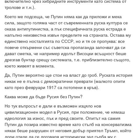
включително чрез хибридните инструменти като система от
тролове и т.н.).
Което ме подсеща, че Путин няма как да приложи и мека
сила, защото голяма част от съвременната руска култура се
оказа антипутинистка, а пък специфичната руска естрада е
напълно неизвестна извън пределите на страната. Остава му
единствено носталгията по СССР, но и тя се пропуква: все
повече откърмени със съветска пропаганда започват да си
дават сметка, че например идолът Висоцки всъщност беше
дрезгав бунтар срещу системата, т.е. приблизително същото,
което живеят в момента.
Да, Путин вероятно ще стои на власт до гроб. Руската история
никак не е пълна с демократични преврати (малкото опити
като през февруари 1917 са потопени в кръв).
Каква може да бъде Русия без Путин?
Но тук въпросът е дали е възможен изцяло нов
цивилизационен модел в Русия, при положение, че нямаш
идеология за износ, пък и пред своите. Опитът на самия
Путин да позира известно време като стълб на консерватизма
някак беше разрушен от неговия добър приятел Тръмп, който
дори отиде да се договаря исторически зад гърба му с