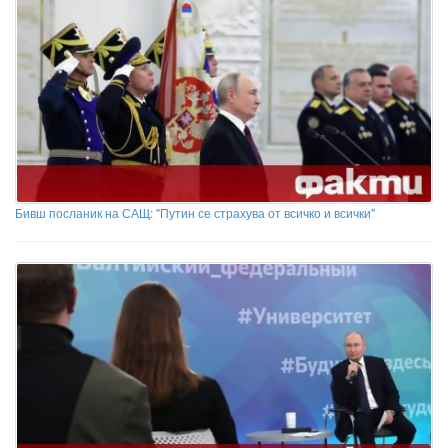
Бивш посланик на САЩ: "Путин се страхува от всичко и всички"