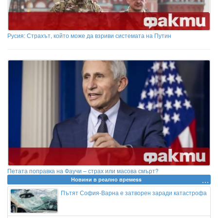
Русия: Страхът, който може да взриви системата на Путин
Петата поправка на Фаучи – страх или масова смърт?
Новини в реално времеss
Пътят София-Варна е затворен заради катастрофа