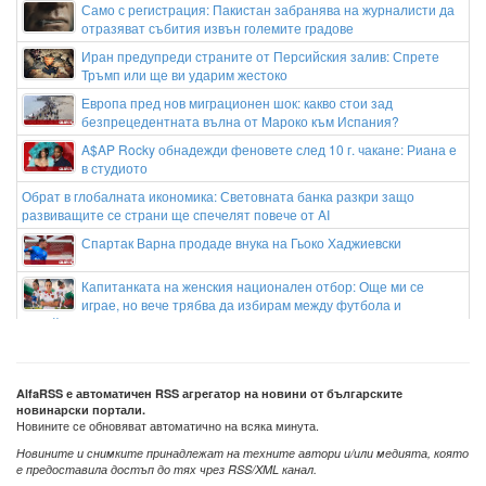
Само с регистрация: Пакистан забранява на журналисти да
отразяват събития извън големите градове
Иран предупреди страните от Персийския залив: Спрете
Тръмп или ще ви ударим жестоко
Европа пред нов миграционен шок: какво стои зад
безпрецедентната вълна от Мароко към Испания?
A$AP Rocky обнадежди феновете след 10 г. чакане: Риана е
в студиото
Обрат в глобалната икономика: Световната банка разкри защо
развиващите се страни ще спечелят повече от AI
Спартак Варна продаде внука на Гьоко Хаджиевски
Капитанката на женския национален отбор: Още ми се
играе, но вече трябва да избирам между футбола и
семейството
Българският талант Йоан Величков ще участва в
Панагюрище
AlfaRSS е автоматичен RSS агрегатор на новини от българските
Правителството на Испания скочи - не иска финалът на
новинарски портали.
Мондиал 2026 да е в Мароко
Новините се обновяват автоматично на всяка минута.
Новините и снимките принадлежат на техните автори и/или медията, която
е предоставила достъп до тях чрез RSS/XML канал.