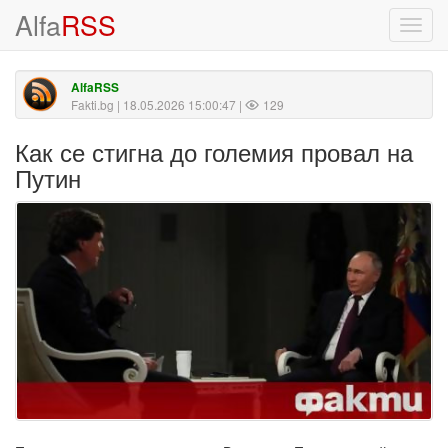
Alfa
RSS
Toggl
navig
AlfaRSS
Fakti.bg
| 18.05.2026 15:00:47 |
129
Как се стигна до големия провал на
Путин