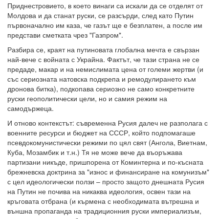
Приднестровието, в което винаги са искали да се отделят от
Молдова и да станат руски, се разсърди, след като Путин
първоначално им каза, че газът ще е безплатен, а после им
представи сметката чрез "Газпром".
Разбира се, краят на путиновата глобална мечта е свързан
най-вече с войната с Украйна. Фактът, че тази страна не се
предаде, макар и на немислимата цена от големи жертви (и
със сериозната натовска подкрепа и ремодулирането към
дронова битка), подкопава сериозно не само конкретните
руски геополитически цели, но и самия режим на
самодържеца.
И отново контекстът: съвременна Русия далеч не разполага с
военните ресурси и бюджет на СССР, който подпомагаше
псевдокомунистически режими по цял свят (Ангола, Виетнам,
Куба, Мозамбик и т.н.) Тя не може вече да въоръжава
партизани никъде, пришпорена от Коминтерна и по-късната
брежневска доктрина за "износ и финансиране на комунизъм"
с цел идеологически ползи – просто защото днешната Русия
на Путин не почива на никаква идеология, освен тази на
кръговата отбрана (и кърмена с необходимата вътрешна и
външна пропаганда на традиционния руски империализъм,