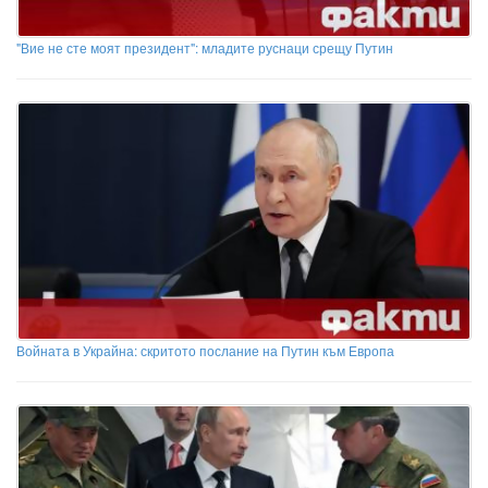
"Вие не сте моят президент": младите руснаци срещу Путин
Войната в Украйна: скритото послание на Путин към Европа