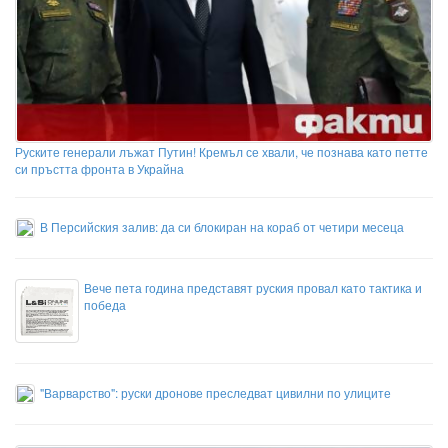
Руските генерали лъжат Путин! Кремъл се хвали, че познава като петте
си пръстта фронта в Украйна
В Персийския залив: да си блокиран на кораб от четири месеца
Вече пета година представят руския провал като тактика и
победа
"Варварство": руски дронове преследват цивилни по улиците