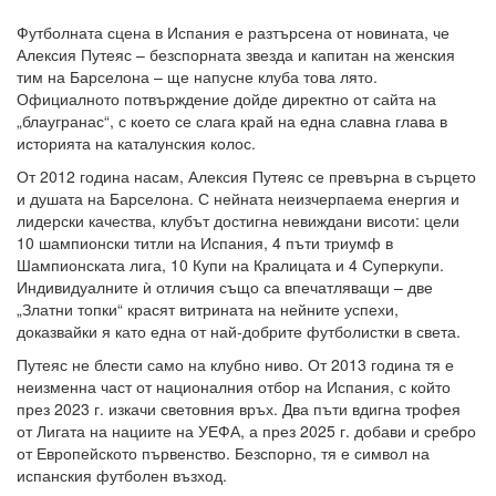
Футболната сцена в Испания е разтърсена от новината, че
Алексия Путеяс – безспорната звезда и капитан на женския
тим на Барселона – ще напусне клуба това лято.
Официалното потвърждение дойде директно от сайта на
„блаугранас“, с което се слага край на една славна глава в
историята на каталунския колос.
От 2012 година насам, Алексия Путеяс се превърна в сърцето
и душата на Барселона. С нейната неизчерпаема енергия и
лидерски качества, клубът достигна невиждани висоти: цели
10 шампионски титли на Испания, 4 пъти триумф в
Шампионската лига, 10 Купи на Кралицата и 4 Суперкупи.
Индивидуалните ѝ отличия също са впечатляващи – две
„Златни топки“ красят витрината на нейните успехи,
доказвайки я като една от най-добрите футболистки в света.
Путеяс не блести само на клубно ниво. От 2013 година тя е
неизменна част от националния отбор на Испания, с който
през 2023 г. изкачи световния връх. Два пъти вдигна трофея
от Лигата на нациите на УЕФА, а през 2025 г. добави и сребро
от Европейското първенство. Безспорно, тя е символ на
испанския футболен възход.