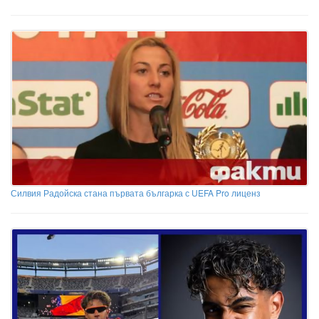
Силвия Радойска стана първата българка с UEFA Pro лиценз