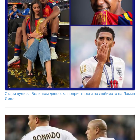
Стари думи за Белингам донесоха неприятности на любимата на Ламин
Ямал