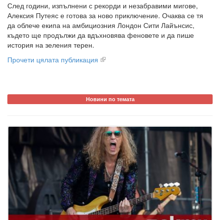
След години, изпълнени с рекорди и незабравими мигове,
Алексия Путеяс е готова за ново приключение. Очаква се тя
да облече екипа на амбициозния Лондон Сити Лайънсис,
където ще продължи да вдъхновява феновете и да пише
история на зеления терен.
Прочети цялата публикация
Новини по темата