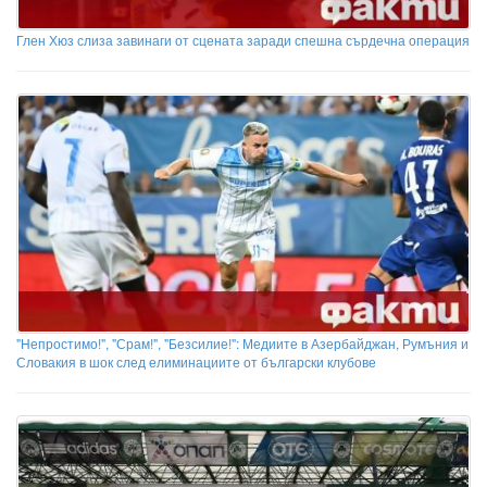
Глен Хюз слиза завинаги от сцената заради спешна сърдечна операция
"Непростимо!", "Срам!", "Безсилие!": Медиите в Азербайджан, Румъния и
Словакия в шок след елиминациите от български клубове