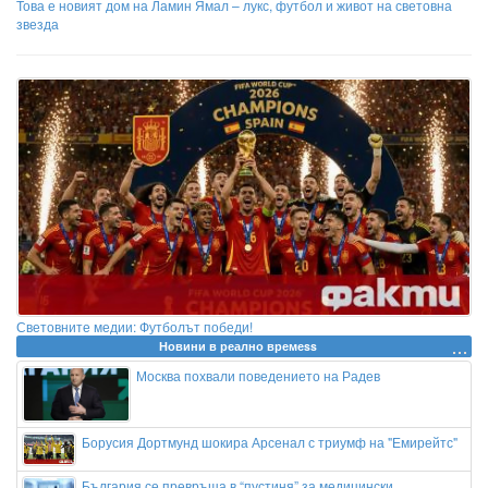
Това е новият дом на Ламин Ямал – лукс, футбол и живот на световна
звезда
Световните медии: Футболът победи!
Новини в реално времеss
Москва похвали поведението на Радев
Борусия Дортмунд шокира Арсенал с триумф на "Емирейтс"
България се превръща в “пустиня” за медицински