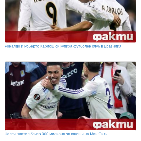
Роналдо и Роберто Карлош си купиха футболен клуб в Бразилия
Челси платил близо 300 милиона за юноши на Ман Сити