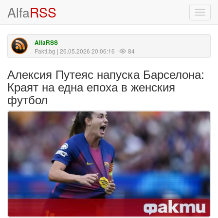
Alfa
RSS
Toggl
navig
AlfaRSS
Fakti.bg
| 26.05.2026 20:06:16 |
84
Алексия Путеяс напуска Барселона:
Краят на една епоха в женския
футбол