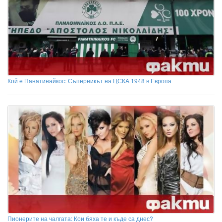
Кой е Панатинайкос: Съперникът на ЦСКА 1948 в Европа
Пионерите на чалгата: Кои бяха те и къде са днес?