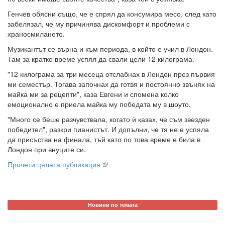
Генчев обясни също, че е спрял да консумира месо, след като
забелязал, че му причинява дискомфорт и проблеми с
храносмилането.
Музикантът се върна и към периода, в който е учил в Лондон.
Там за кратко време успял да свали цели 12 килограма.
"12 килограма за три месеца отслабнах в Лондон през първия
ми семестър. Тогава започнах да готвя и постоянно звънях на
майка ми за рецепти", каза Евгени и спомена колко
емоционално е приела майка му победата му в шоуто.
"Много се беше разчувствала, когато ѝ казах, че съм звезден
победител", разкри пианистът. И допълни, че тя не е успяла
да присъства на финала, тъй като по това време е била в
Лондон при внуците си.
Прочети цялата публикация
Новини по темата