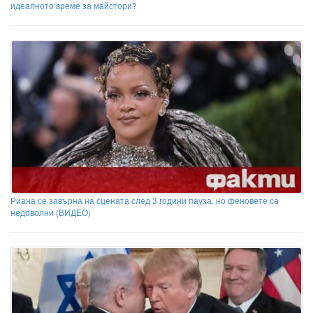
идеалното време за майстори?
Риана се завърна на сцената след 3 години пауза, но феновете са
недоволни (ВИДЕО)