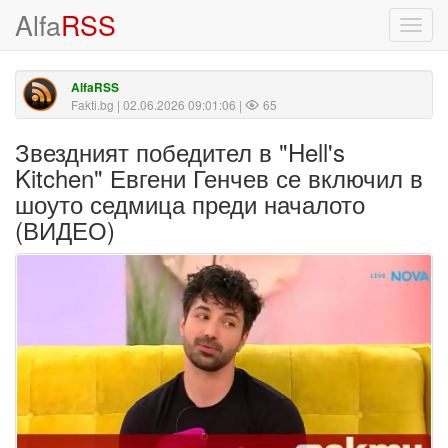
Alfa
RSS
Toggl
navig
AlfaRSS
Fakti.bg
| 02.06.2026 09:01:06 |
65
Звездният победител в "Hell's
Kitchen" Евгени Генчев се включил в
шоуто седмица преди началото
(ВИДЕО)