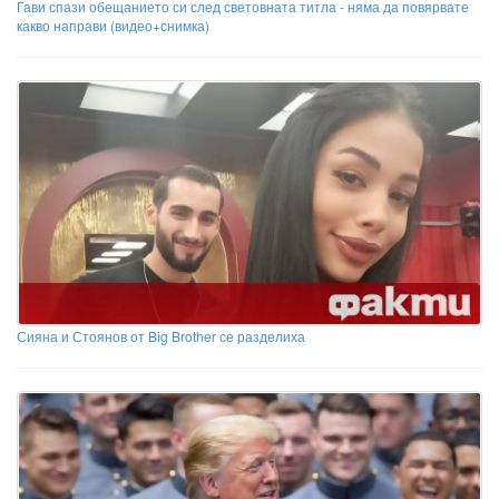
Гави спази обещанието си след световната титла - няма да повярвате
какво направи (видео+снимка)
Сияна и Стоянов от Big Brother се разделиха