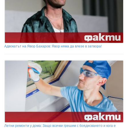
Адвокатът на Явор Бахаров: Явор няма да влезе в затвора!
Летни ремонти у дома: Защо всички грешим с боядисването и кога е