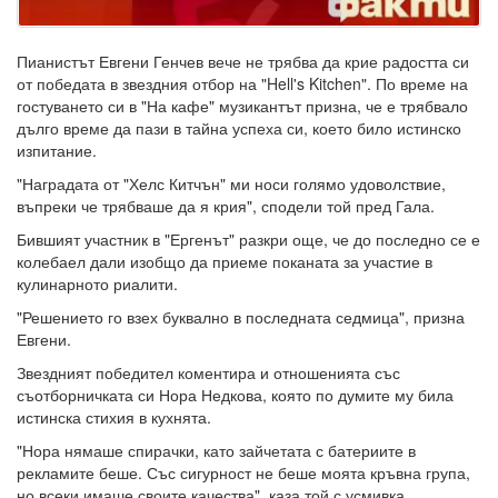
Пианистът Евгени Генчев вече не трябва да крие радостта си
от победата в звездния отбор на "Hell's Kitchen". По време на
гостуването си в "На кафе" музикантът призна, че е трябвало
дълго време да пази в тайна успеха си, което било истинско
изпитание.
"Наградата от "Хелс Китчън" ми носи голямо удоволствие,
въпреки че трябваше да я крия", сподели той пред Гала.
Бившият участник в "Ергенът" разкри още, че до последно се е
колебаел дали изобщо да приеме поканата за участие в
кулинарното риалити.
"Решението го взех буквално в последната седмица", призна
Евгени.
Звездният победител коментира и отношенията със
съотборничката си Нора Недкова, която по думите му била
истинска стихия в кухнята.
"Нора нямаше спирачки, като зайчетата с батериите в
рекламите беше. Със сигурност не беше моята кръвна група,
но всеки имаше своите качества", каза той с усмивка.