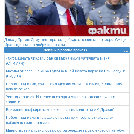
Доналд Тръмп: Ормузкият проток ще бъде отворен много скоро! САЩ и
Иран водят много добри преговори
Новини в реално времеss
40-годишната Линдзи Лоън си върна емблематичната визия
(СНИМКИ)
Мотиви от песен на Янка Рупкина в най-новото парче на Ели Голдинг
(ВИДЕО)
Побоят над мъжа, убит на Младежкия хълм в Пловдив, е продължил
повече от час
Уикенд хороскоп: Интересни срещи и много разговори за част от
зодиите
Внимание, шофьори: камъни хвърчат по колите на АМ „Тракия"
Побоят над мъжа в Пловдив е продължил повече от час, заяви
наблюдаващият прокурор
Министърът на транспорта с остра реакция за сваленото от автобус