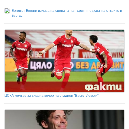
Ергенът Евгени излиза на сцената на първия подкаст на открито в
Бургас
ЦСКА мечтае за славна вечер на стадион "Васил Левски"