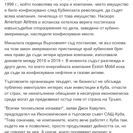
1996 г., който позволява на хора и компании, чието имущество
е било конфискувано след Кубинската революция, да съдят
всяка компания, печелеща от това имущество. Наскоро
American Airlines и испанска хотелска верига постигнаха
извънсъдебни споразумения по дела, заведени от кубино-
американци, наследили конфискувани имоти.
Миналата седмица Върховният съд постанови, че въз основа
на този закон американско пристанище край кубинския бряг
има право да съди четири круизни компании, използвали
доковете между 2016 и 2019 г. В момента съдът разглежда и
друго дело, по което енергийната компания Exxon Mobil иска
да съди за конфискувани нефтени и газови активи.
Търговските организации твърдят, че бизнесът не обсъжда
публично евентуален интерес към инвестиции в Куба, отчасти
от страх, че неизпълнени обещания в несигурна икономическа
среда могат да предизвикат остър гняв от страна на Тръмп.
"Всички тихомълком изчакват", заяви Джон Кавулич,
председател на Икономическия и търговски съвет САЩ-Куба.
"Това означава, че компаниите, които вече работят с Куба там,
където им е позволено, просто продължават дейността си, но
не говорят за нея. А онези, които проявяват интерес и