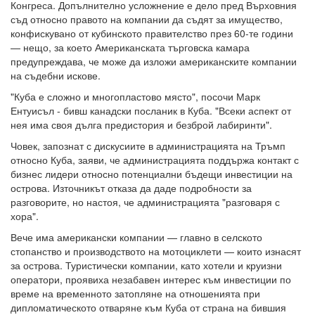
Конгреса. Допълнително усложнение е дело пред Върховния
съд относно правото на компании да съдят за имущество,
конфискувано от кубинското правителство през 60-те години
— нещо, за което Американската търговска камара
предупреждава, че може да изложи американските компании
на съдебни искове.
"Куба е сложно и многопластово място", посочи Марк
Ентуисъл - бивш канадски посланик в Куба. "Всеки аспект от
нея има своя дълга предистория и безброй лабиринти".
Човек, запознат с дискусиите в администрацията на Тръмп
относно Куба, заяви, че администрацията поддържа контакт с
бизнес лидери относно потенциални бъдещи инвестиции на
острова. Източникът отказа да даде подробности за
разговорите, но настоя, че администрацията "разговаря с
хора".
Вече има американски компании — главно в селското
стопанство и производството на мотоциклети — които изнасят
за острова. Туристически компании, като хотели и круизни
оператори, проявиха незабавен интерес към инвестиции по
време на временното затопляне на отношенията при
дипломатическото отваряне към Куба от страна на бившия