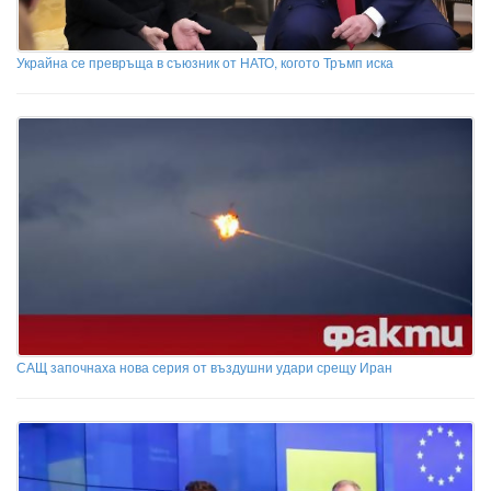
Украйна се превръща в съюзник от НАТО, когото Тръмп иска
САЩ започнаха нова серия от въздушни удари срещу Иран