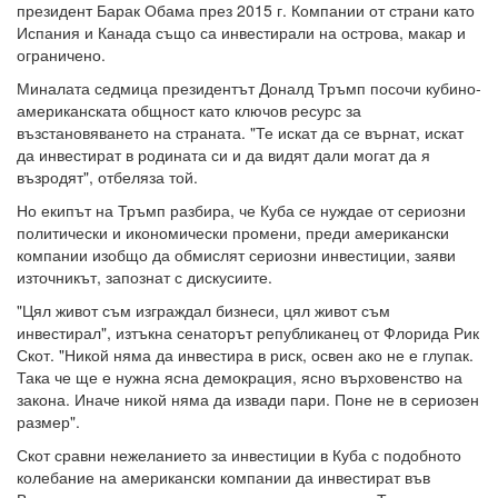
президент Барак Обама през 2015 г. Компании от страни като
Испания и Канада също са инвестирали на острова, макар и
ограничено.
Миналата седмица президентът Доналд Тръмп посочи кубино-
американската общност като ключов ресурс за
възстановяването на страната. "Те искат да се върнат, искат
да инвестират в родината си и да видят дали могат да я
възродят", отбеляза той.
Но екипът на Тръмп разбира, че Куба се нуждае от сериозни
политически и икономически промени, преди американски
компании изобщо да обмислят сериозни инвестиции, заяви
източникът, запознат с дискусиите.
"Цял живот съм изграждал бизнеси, цял живот съм
инвестирал", изтъкна сенаторът републиканец от Флорида Рик
Скот. "Никой няма да инвестира в риск, освен ако не е глупак.
Така че ще е нужна ясна демокрация, ясно върховенство на
закона. Иначе никой няма да извади пари. Поне не в сериозен
размер".
Скот сравни нежеланието за инвестиции в Куба с подобното
колебание на американски компании да инвестират във