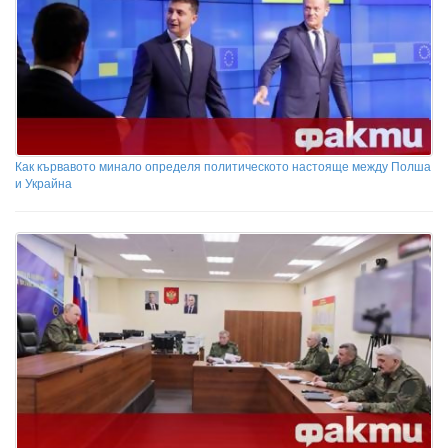
Как кървавото минало определя политическото настояще между Полша
и Украйна