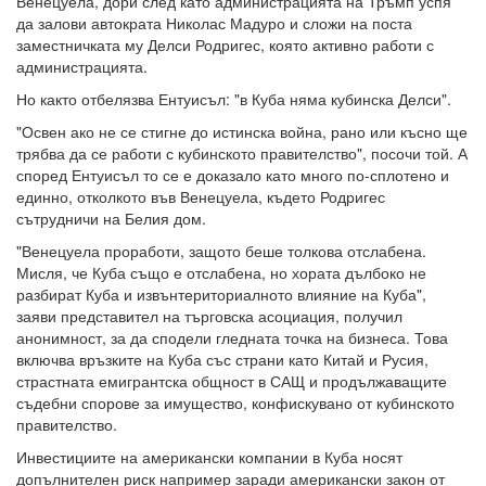
Венецуела, дори след като администрацията на Тръмп успя
да залови автократа Николас Мадуро и сложи на поста
заместничката му Делси Родригес, която активно работи с
администрацията.
Но както отбелязва Ентуисъл: "в Куба няма кубинска Делси".
"Освен ако не се стигне до истинска война, рано или късно ще
трябва да се работи с кубинското правителство", посочи той. А
според Ентуисъл то се е доказало като много по-сплотено и
единно, отколкото във Венецуела, където Родригес
сътрудничи на Белия дом.
"Венецуела проработи, защото беше толкова отслабена.
Мисля, че Куба също е отслабена, но хората дълбоко не
разбират Куба и извънтериториалното влияние на Куба",
заяви представител на търговска асоциация, получил
анонимност, за да сподели гледната точка на бизнеса. Това
включва връзките на Куба със страни като Китай и Русия,
страстната емигрантска общност в САЩ и продължаващите
съдебни спорове за имущество, конфискувано от кубинското
правителство.
Инвестициите на американски компании в Куба носят
допълнителен риск например заради американски закон от