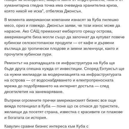
хуманитарна гледна точка има очевидна хранителна криза,
която никой не иска", отбеляза Джонсън.
В момента американски компании изнасят за Куба пилешко
месо, ориз и говеждо. Джонсън заяви, че този износ може да
нарасне. Ако САЩ премахнат ембаргото срещу острова,
американците биха могли също да започнат да купуват повече
кубински селскостопански продукти — от кафе и дървени
въглища до тропически плодове и зимни зеленчуци, както и
прочутите кубински пури.
Ремонтът на разпадащата се инфраструктура на Куба ще
бъде друга спешна нужда от инвестиции. Според Ентуисъл ще
са нужни милиарди за модернизацията на инфраструктурата
на острова — от водоснабдяването и електропреносната
мрежа до подобряването на интернет достъпа — след
десетилетия на занемаряване.
Въпреки огромните пречки американският бизнес все още
вижда потенциал в Куба — поне що се отнася до туристите,
желаещи да посетят страна, известна с красивите си плажове
и богатата си история.
Кавулич сравни бизнес интереса към Куба с