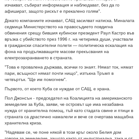
изчакват, събират информация и наблюдават, без да го
афишират, защото рискът е прекалено голям".
Докато компаниите изчакват, САЩ засилват натиска. Миналата
седмица Министерството на правосъдието повдигна
обвинения срещу бившия кубински президент Раул Кастро във
връзка с убийството през 1996 г. на четирима души, участвали
в граждански спасителни полети — политическа ескалация на
фона на продължаващите масови прекъсвания на
електрозахранването в страната.
"Това е провалена държава, всички го знаят. Нямат ток, нямат
пари, всъщност нямат почти нищо", изтъкна Тръмп в
четвъртък. "Ще им помогнем".
Първото, от което Куба се нуждае от САЩ, е храна.
Пол Джонсън - председател на Коалицията на американското
земеделие за Куба, заяви, че островът ще има незабавна
нужда от хранителна помощ, тъй като стадата свине и птици в
страната са драстично намалели и вече се очертава мащабна
хранителна криза.
"Надявам се, че поне някой в този кръг около Белия дом
говори за земеделие, защото както от индустриална, така и от