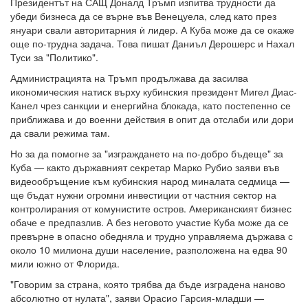
Президентът на САЩ Доналд Тръмп изпитва трудности да
убеди бизнеса да се върне във Венецуела, след като през
януари свали авторитарния ѝ лидер. А Куба може да се окаже
още по-трудна задача. Това пишат Даниъл Дерошерс и Нахал
Туси за "Политико".
Администрацията на Тръмп продължава да засилва
икономическия натиск върху кубинския президент Мигел Диас-
Канел чрез санкции и енергийна блокада, като постепенно се
приближава и до военни действия в опит да отслаби или дори
да свали режима там.
Но за да помогне за "изграждането на по-добро бъдеще" за
Куба — както държавният секретар Марко Рубио заяви във
видеообръщение към кубинския народ миналата седмица —
ще бъдат нужни огромни инвестиции от частния сектор на
контролирания от комунистите остров. Американският бизнес
обаче е предпазлив. А без неговото участие Куба може да се
превърне в опасно обедняла и трудно управляема държава с
около 10 милиона души население, разположена на едва 90
мили южно от Флорида.
"Говорим за страна, която трябва да бъде изградена наново
абсолютно от нулата", заяви Орасио Гарсия-младши —