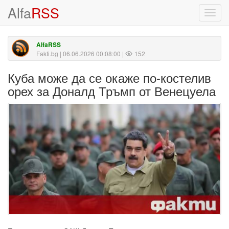
Alfa
RSS
Toggl
navig
AlfaRSS
Fakti.bg
| 06.06.2026 00:08:00 |
152
Куба може да се окаже по-костелив
орех за Доналд Тръмп от Венецуела