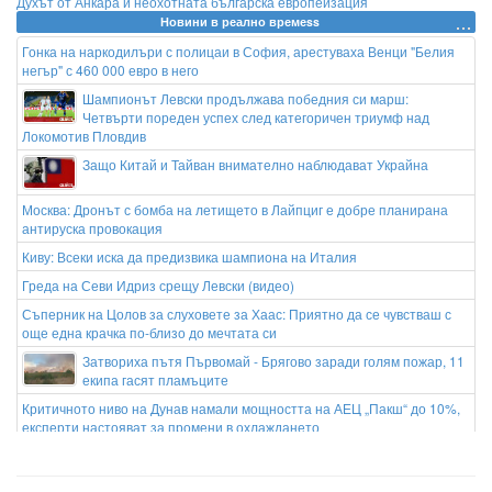
Духът от Анкара и неохотната българска европеизация
Новини в реално времеss
Гонка на наркодилъри с полицаи в София, арестуваха Венци "Белия
негър" с 460 000 евро в него
Шампионът Левски продължава победния си марш:
Четвърти пореден успех след категоричен триумф над
Локомотив Пловдив
Защо Китай и Тайван внимателно наблюдават Украйна
Москва: Дронът с бомба на летището в Лайпциг е добре планирана
антируска провокация
Киву: Всеки иска да предизвика шампиона на Италия
Греда на Севи Идриз срещу Левски (видео)
Съперник на Цолов за слуховете за Хаас: Приятно да се чувстваш с
още една крачка по-близо до мечтата си
Затвориха пътя Първомай - Брягово заради голям пожар, 11
екипа гасят пламъците
Критичното ниво на Дунав намали мощността на АЕЦ „Пакш“ до 10%,
експерти настояват за промени в охлаждането
От Омир до Нолан: Филмът „Одисея” и споровете около него