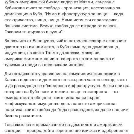
кубино-американски бизнес лидер от Маями, свързан с
Кубинския съвет за свобода - организация, настояваща за
демокрация в Куба. "Няма инфраструктура за нищо — вода,
електричество, нищо, нищо. Няма истински справедлива
банкова система. Всичко трябва да се изгради от основи.
Говорим за държава в руини".
За разлика от Венецуела, чийто петролен сектор е основният
двигател на икономиката, в Куба няма една доминираща
индустрия, на която Тръмп да заложи, макар че
американските компании от сферата на земеделието и
туризма и преди са проявявали интерес.
Дългогодишното управление на комунистическия режим в
Хавана е довело и до много по-закърнял частен сектор, както
и до разпадаща се обществена инфраструктура. Всеки опит за
отваряне на Куба носи и тежкия товар на историята — от
емигрантската общност, която иска да си върне
конфискуваното имущество до пластовете американска
политика, които трябва да бъдат разградени, за да се насърчи
бизнес развитието.
Това включва и премахването на десетилетни американски
санкции — процес, който вероятно ще изисква и одобрение от