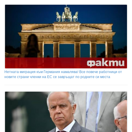
Нетната миграция към Германия намалява! Все повече работници от
новите страни членки на ЕС се завръщат по родните си места