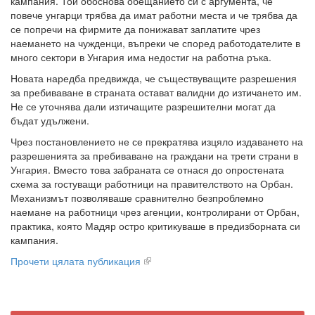
кампания. Той обоснова обещанието си с аргумента, че
повече унгарци трябва да имат работни места и че трябва да
се попречи на фирмите да понижават заплатите чрез
наемането на чужденци, въпреки че според работодателите в
много сектори в Унгария има недостиг на работна ръка.
Новата наредба предвижда, че съществуващите разрешения
за пребиваване в страната остават валидни до изтичането им.
Не се уточнява дали изтичащите разрешителни могат да
бъдат удължени.
Чрез постановлението не се прекратява изцяло издаването на
разрешенията за пребиваване на граждани на трети страни в
Унгария. Вместо това забраната се отнася до опростената
схема за гостуващи работници на правителството на Орбан.
Механизмът позволяваше сравнително безпроблемно
наемане на работници чрез агенции, контролирани от Орбан,
практика, която Мадяр остро критикуваше в предизборната си
кампания.
Прочети цялата публикация