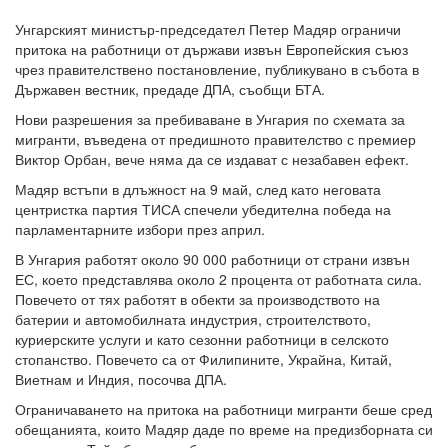
Унгарският министър-председател Петер Мадяр ограничи
притока на работници от държави извън Европейския съюз
чрез правителствено постановление, публикувано в събота в
Държавен вестник, предаде ДПА, съобщи БТА.
Нови разрешения за пребиваване в Унгария по схемата за
мигранти, въведена от предишното правителство с премиер
Виктор Орбан, вече няма да се издават с незабавен ефект.
Мадяр встъпи в длъжност на 9 май, след като неговата
центристка партия ТИСА спечели убедителна победа на
парламентарните избори през април.
В Унгария работят около 90 000 работници от страни извън
ЕС, което представлява около 2 процента от работната сила.
Повечето от тях работят в обекти за производството на
батерии и автомобилната индустрия, строителството,
куриерските услуги и като сезонни работници в селското
стопанство. Повечето са от Филипините, Украйна, Китай,
Виетнам и Индия, посочва ДПА.
Ограничаването на притока на работници мигранти беше сред
обещанията, които Мадяр даде по време на предизборната си