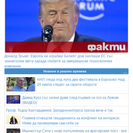
Доналд Тръмп: Европа ни ограбва! Белият дом заплаши ЕС със
значителни мита заради глобите за американски технологични
компании
Новини в реално времеss
НАП гледа под лупа два фестивала в Бургаско! Над
20 екипа следят за скрити обороти
Давид Кусо със силни думи след първия си гол за Левски
(ВИДЕО)
Проф. Тодор Кантарджиев: Западнонилската треска вече е тук
Главчев отхвърли твърденията за конфликт на интереси:
Няма да проверявам сам себе си
Манчестър Сити с ново попълнение на вратарския пост - взе