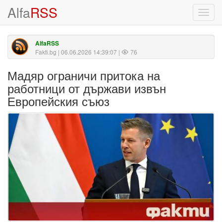
Alfa
RSS
Toggl
navig
AlfaRSS
Fakti.bg
| 06.06.2026 14:39:07 |
76
Мадяр ограничи притока на
работници от държави извън
Европейския съюз