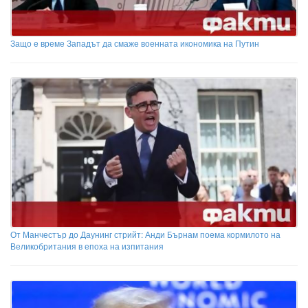
Защо е време Западът да смаже военната икономика на Путин
От Манчестър до Даунинг стрийт: Анди Бърнам поема кормилото на
Великобритания в епоха на изпитания