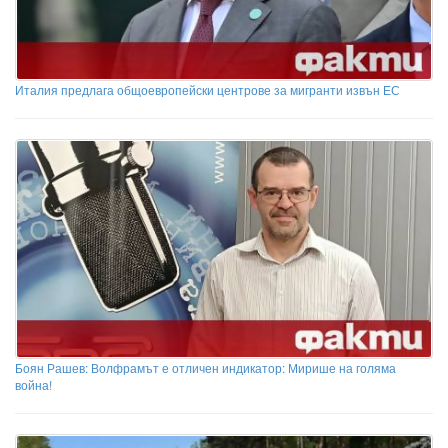
Италия предлага общоевропейски центрове за мигранти извън ЕС
Боян Рашев: Волфрамът е отличен индикатор: Мирише на голяма
война!