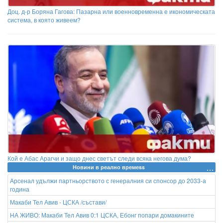
Доц. д-р Боряна Гагова: Пазарна или военновременна е икономическата
система, в която живеем?
Кой е Абас Арагчи и защо днес светът следи всяка негова дума?
Новини в реално времеss
Арсенал удължи партньорството с генералния си спонсор до 2033-а
година
Макаби Тел Авив - ЦСКА /състави/
НА ЖИВО: Макаби Тел Авив 0:1 ЦСКА, Ебонг попари домакините