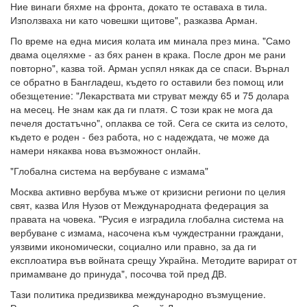
Ние винаги бяхме на фронта, докато те оставаха в тила.
Използваха ни като човешки щитове", разказва Арман.
По време на една мисия колата им минала през мина. "Само
двама оцеляхме - аз бях ранен в крака. После дрон ме рани
повторно", казва той. Арман успял някак да се спаси. Върнал
се обратно в Бангладеш, където го оставили без помощ или
обезщетение: "Лекарствата ми струват между 65 и 75 долара
на месец. Не знам как да ги платя. С този крак не мога да
печеля достатъчно", оплаква се той. Сега се скита из селото,
където е роден - без работа, но с надеждата, че може да
намери някаква нова възможност онлайн.
"Глобална система на вербуване с измама"
Москва активно вербува мъже от кризисни региони по целия
свят, казва Иля Нузов от Международната федерация за
правата на човека. "Русия е изградила глобална система на
вербуване с измама, насочена към чуждестранни граждани,
уязвими икономически, социално или правно, за да ги
експлоатира във войната срещу Украйна. Методите варират от
примамване до принуда", посочва той пред ДВ.
Тази политика предизвиква международно възмущение.