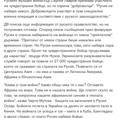
Руският външен министър Сергей Лавров признава участието
на чуждестранни бойци, но ги нарича "доброволци": "Русия не
набира никого. Доброволците участват в тази специална
военна операция в съответствие с руското законодателство."
ДВ поиска още информация от руското правителство, но не
получихме отговор. Според някои съобщения през февруари
Русия е спряла набирането на войници от някои "приятелски"
държави. "Притокът от някои страни беше намален или
временно спрян. Но Русия компенсира това, като набира хора
в други страни. Броят на чуждестранните бойци продължава
да нараства", твърди Иля Нузов. Украинските разузнавателни
служби говорят за повече от 27 000 чуждестранни бойци,
които се сражават на страната на Русия. Повечето са от
Централна Азия – но има и такива от Латинска Америка,
Африка и Югоизточна Азия.
"Каква е тази война? Какво общо има тя с нас? Оставете
Африка на мира. Това не е нашата война. Ще платят скъпо за
това, че изпратиха нашите африкански синове в тяхната
война", казва Чарлз Мутока - бащата на загиналия в Русия
Оскар. Бойните полета в Украйна са далеч от неговото село в
Кения. Но войната се усеща и тук – както и в Куба, Бангладеш
и други страни, от които Русия набира бойци.