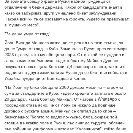
За войната срещу Украйна Русия набира чужденци от
отдалечени и бедни държави. Някои от кандидатите знаят в
какво се забъркват, други умишлено биват заблуждавани.
Накрая всички те се озовават на фронта, където се превръщат
в "пушечно месо".
"За да не умра от глад"
Йоан Вионди Мендоса казва, че се решил на тази стъпка, за
да не "умре от глад" в Куба. Заминал за Русия през септември
2023 г., след като му обещали пари. От тях той се нуждаел и
за да замине за Америка, където брат му Майкъл Дуро се
лекувал от рак в щата Кентъки. ДВ разговаря с него, както и с
роднини на други заминали за Русия да се бият във войната в
Украйна чужденци от Бангладеш и Кения.
"На Йоан му бяха обещани 2000 долара месечно – огромна
сума за стандартите в Куба, където средната заплата е около
20 долара", казва брат му Майкъл. От чатове в WhatsApp с
посредник става ясно, че от Йоан се искало да подпише
договор с руската армия. Майкъл се опитал да го спре –
безуспешно: "Когато го видях по-късно, бях шокиран: той
стоеше в някакво поле в Русия, със сняг до гърдите, облечен
във войнишка униформа и автомат "Калашников", който беше