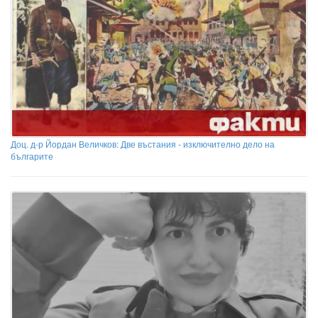
Доц. д-р Йордан Величков: Две въстания - изключително дело на
българите