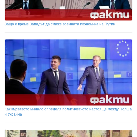
Защо е време Западът да смаже военната икономика на Путин
Как кървавото минало определя политическото настояще между Полша
и Украйна