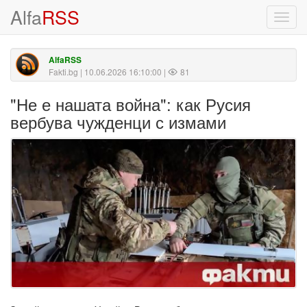
Alfa
RSS
Toggl
navig
AlfaRSS
Fakti.bg
| 10.06.2026 16:10:00 |
81
"Не е нашата война": как Русия
вербува чужденци с измами