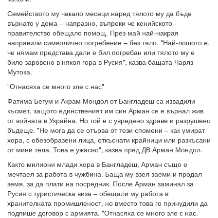
Семейството му чакало месеци наред тялото му да бъде
върнато у дома – напразно, въпреки че кенийското
правителство обещало помощ. През май най-накрая
направили символично погребение – без тяло. "Най-лошото е,
че нямам представа дали е бил погребан или тялото му е
било заровено в някоя гора в Русия", казва бащата Чарлз
Мутока.
"Отнасяха се много зле с нас"
Фатима Бегум и Акрам Мондол от Бангладеш са извадили
късмет, защото единственият им син Арман се е върнал жив
от войната в Украйна. Но той е с увредено здраве и разрушено
бъдеще. "Не мога да се отърва от тези спомени – как умират
хора, с обезобразени лица, откъснати крайници или разкъсани
от мини тела. Това е ужасно", казва пред ДВ Арман Мондол.
Както милиони млади хора в Бангладеш, Арман също е
мечтаел за работа в чужбина. Баща му взел заеми и продал
земя, за да плати на посредник. После Арман заминал за
Русия с туристическа виза – обещали му работа в
хранителната промишленост, но вместо това го принудили да
подпише договор с армията. "Отнасяха се много зле с нас.