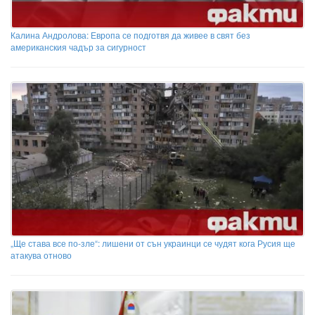
Калина Андролова: Европа се подготвя да живее в свят без
американския чадър за сигурност
„Ще става все по-зле“: лишени от сън украинци се чудят кога Русия ще
атакува отново