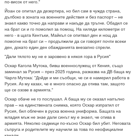
по-висок от него."
Йоан се опитал да дезертира, но бил сам в чужда страна,
дълбоко в зоната на военните действия и без паспорт – не
знаел какво точно да направи и накъде да тръгне. Обадил се
на брат си и го помолил за помощ. На хиляди километри от
него - в щата Кентъки, Майкъл се опитвал ден и нощ да
помогне на брат си – продължили да си говорят почти всеки
ден, докато един ден обажданията внезапно спрели.
"Дали тялото му не е заровено в някоя гора в Русия"
Оскар Кагола Мутока, бивш военнослужещ от Кения, също
заминал за Русия – през 2025 година, разказва на ДВ баща му
Чарлз Мутока: "Дойде и ми съобщи, че си е намерил работа в
Русия. Аз му казах, че е много опасно да отива там, защото
ще се озове в армията."
Оскар обаче не го послушал. А баща му се оказал напълно
прав – на единствената снимка, която Оскар изпратил от
Русия, бил облечен в руска военна униформа. Бащата на
младия мъж не знае дали синът му е знаел, че отива в
армията. Няколко седмици по-късно Оскар бил убит. Неговата
съпруга и родителите му научили за това по неофициални
канали.