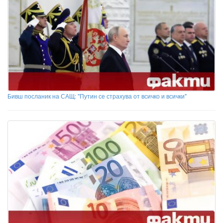
Бивш посланик на САЩ: "Путин се страхува от всичко и всички"