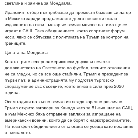
светлина и замина за Мондиала.
Иранският отбор пък трябваше да премести базовия си лагер
в Мексико заради продължилите дълго неясноти около
издаването на визи - макар че всички мачове на тима ще се
играят в САЩ. Така обединението, което спортният форум
носи, явно се сблъсква с политиката на Тръмп за контрол на
границите.
Цената на Мондиала
Когато трите северноамерикански държави печелят
домакинството на Световното по футбол, техните отношения
не са гладки, но са все още стабилни. Тръмп е президент за
първи път, а администрацията му подготвя търговско
споразумение със съседите, което влиза в сила през 2020
година.
Осем години по-късно всичко изглежда коренно различно.
Тръмп открито заговори за Канада като за 51-вия щат на САЩ,
а към Мексико бяха отправени заплахи за изпращане на
американски военни, които да се борят с наркотрафикантите.
На този фон обединението от слогана се усеща като послание
от миналото.