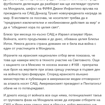
футболните делегации да разберат как ще изглеждат групите
на Мондиала, шефът на ФИФА Джани Инфантино връчва на
президента на САЩ Доналд Тръмп новоучредената награда за
мир. В мотивите се посочва, че носителят трябва да е
“предприел изключителни и необикновени действия за мир“ и
да е “обединил хора по целия свят“.
Близо три месеца по-късно САЩ и Израел атакуват Иран.
Войната, която продължава и до днес, обхвана целия Близък
Изток. Никога досега страна домакин не е била във война с
един от участниците в Мондиала.
Играчите на иранския национален отбор вече показаха, че
това ще намери място в тяхното участие на Световното. Още
с кацането си в Мексико те носеха значки с #168 - препратка
към броя на жертвите при атака срещу училище в първия ден
на войната през февруари. Според иранското външно
министерство и публикации в американски медии отговорност
за атаката носят САЩ. Американският президент и Пентагонът
обаче не го потвърждават.
И докато изход от войната все още няма, потенциалният такъв
от груповата фаза на Мондиала може да изправи отборите на
САЩ и Иран един срещу друг в сблъсък, който вероятно ще