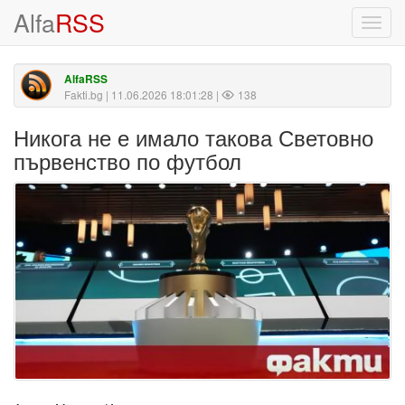
Alfa
RSS
Toggl
navig
AlfaRSS
Fakti.bg
| 11.06.2026 18:01:28 |
138
Никога не е имало такова Световно
първенство по футбол