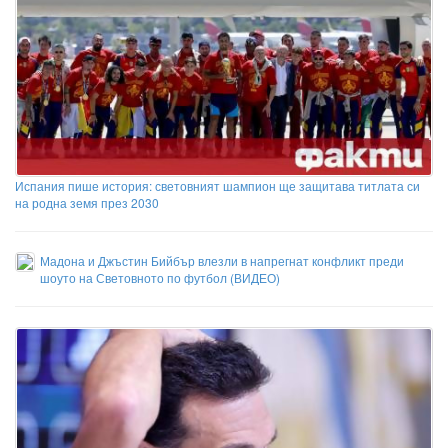
Испания пише история: световният шампион ще защитава титлата си
на родна земя през 2030
Мадона и Джъстин Бийбър влезли в напрегнат конфликт преди
шоуто на Световното по футбол (ВИДЕО)