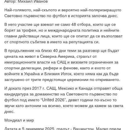
Автор: Михаил Иванов
Най-голямото, най-скъпото и вероятно най-поляризиращото
Световно първенство по футбол в историята започва днес.
В него участие ще вземат не само 48 отбора, които ще се
борят за трофея, но и международната политика и нейните
главни действащи лица, които ще се опитат да се възползват
от спортното събитие в името на репутацията си.
В продължение на близо 40 дни теми за разговор ще бъдат
цената на живот в Северна Америка, страхът от
имиграционните власти на САЩ и визовите ограничения за
спортни делегации, рефери и фенове, както и ехото от
войните в Украйна и Близкия Изток, което няма как да бъде
заглушено от трите предстоящи церемонии по откриването.
И докато през 2017 г. САЩ, Мексико и Канада отправят обща
кандидатура за домакинство на Световното първенство по
футбол под името “United 2026”, девет години по-късно то
звучи като антоним на всичко, което можем да кажем за света
днес.
Мондиал и мир
Датата е 5 декември 2025, градът - Вашингтон. Малко преди