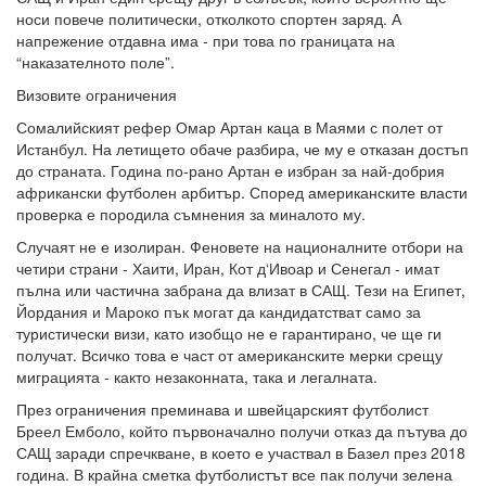
носи повече политически, отколкото спортен заряд. А
напрежение отдавна има - при това по границата на
“наказателното поле”.
Визовите ограничения
Сомалийският рефер Омар Артан каца в Маями с полет от
Истанбул. На летището обаче разбира, че му е отказан достъп
до страната. Година по-рано Артан е избран за най-добрия
африкански футболен арбитър. Според американските власти
проверка е породила съмнения за миналото му.
Случаят не е изолиран. Феновете на националните отбори на
четири страни - Хаити, Иран, Кот д‘Ивоар и Сенегал - имат
пълна или частична забрана да влизат в САЩ. Тези на Египет,
Йордания и Мароко пък могат да кандидатстват само за
туристически визи, като изобщо не е гарантирано, че ще ги
получат. Всичко това е част от американските мерки срещу
миграцията - както незаконната, така и легалната.
През ограничения преминава и швейцарският футболист
Бреел Емболо, който първоначално получи отказ да пътува до
САЩ заради спречкване, в което е участвал в Базел през 2018
година. В крайна сметка футболистът все пак получи зелена