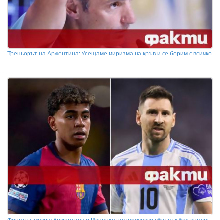
Треньорът на Аржентина: Усещаме миризма на кръв и се борим с всичко
Финалът между Аржентина и Испания: исторически сблъсък без аналог