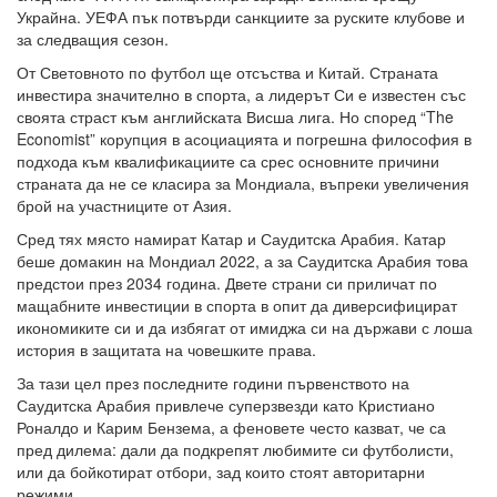
Украйна. УЕФА пък потвърди санкциите за руските клубове и
за следващия сезон.
От Световното по футбол ще отсъства и Китай. Страната
инвестира значително в спорта, а лидерът Си е известен със
своята страст към английската Висша лига. Но според “The
Economist” корупция в асоциацията и погрешна философия в
подхода към квалификациите са срес основните причини
страната да не се класира за Мондиала, въпреки увеличения
брой на участниците от Азия.
Сред тях място намират Катар и Саудитска Арабия. Катар
беше домакин на Мондиал 2022, а за Саудитска Арабия това
предстои през 2034 година. Двете страни си приличат по
мащабните инвестиции в спорта в опит да диверсифицират
икономиките си и да избягат от имиджа си на държави с лоша
история в защитата на човешките права.
За тази цел през последните години първенството на
Саудитска Арабия привлече суперзвезди като Кристиано
Роналдо и Карим Бензема, а феновете често казват, че са
пред дилема: дали да подкрепят любимите си футболисти,
или да бойкотират отбори, зад които стоят авторитарни
режими.