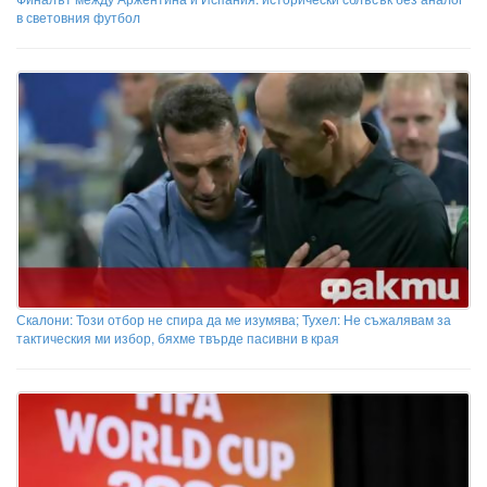
в световния футбол
Скалони: Този отбор не спира да ме изумява; Тухел: Не съжалявам за
тактическия ми избор, бяхме твърде пасивни в края