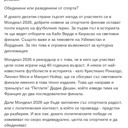
Обединени или разединени от спорта?
И докато десетки страни търсят изгода от участието си в
Мондиал 2026, добрите новини за спортните фенове остават
почти изцяло на футболния терен. За първи път в историята
те ще видят отборите на Кабо Верде и Кюрасао на световни
финали. Същото важи и за тимовете на Узбекистан и
Йордания. За тях това е огромна възможност за културна
дипломация.
Мондиал 2026 е рекордьор и с това, че в него ще участват
цели осем играчи над 40-годишна възраст. А някои от най-
известните футболисти в историята - като Кристиано Роналдо,
Лионел Меси и Мануел Нойер, ще се сбогуват със световните
финали именно в това тяхно издание. Това ще направи и
треньорът на “Петлите” Дидие Дешан, който изведе тима на
Франция до два последователни финала.
Дали Мондиал 2026 ще бъде запомнен със спортната радост,
или с политическия контекст, в който се провежда - предстои
да разберем. И все пак: докато политическите победи се
изживяват по-скоро индивидуално, целта на спортните е да
обединяват.