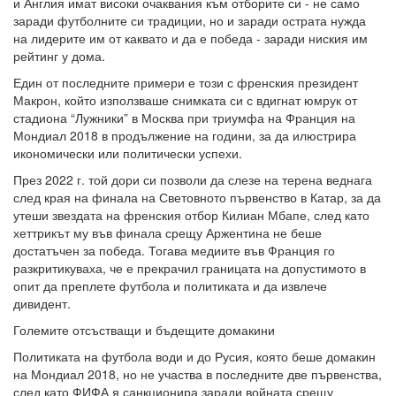
и Англия имат високи очаквания към отборите си - не само
заради футболните си традиции, но и заради острата нужда
на лидерите им от каквато и да е победа - заради ниския им
рейтинг у дома.
Един от последните примери е този с френския президент
Макрон, който използваше снимката си с вдигнат юмрук от
стадиона “Лужники” в Москва при триумфа на Франция на
Мондиал 2018 в продължение на години, за да илюстрира
икономически или политически успехи.
През 2022 г. той дори си позволи да слезе на терена веднага
след края на финала на Световното първенство в Катар, за да
утеши звездата на френския отбор Килиан Мбапе, след като
хеттрикът му във финала срещу Аржентина не беше
достатъчен за победа. Тогава медиите във Франция го
разкритикуваха, че е прекрачил границата на допустимото в
опит да преплете футбола и политиката и да извлече
дивидент.
Големите отсъстващи и бъдещите домакини
Политиката на футбола води и до Русия, която беше домакин
на Мондиал 2018, но не участва в последните две първенства,
след като ФИФА я санкционира заради войната срещу