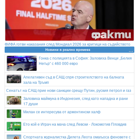
ФИФА готви наказания след Мондиал 2026 за критици на съдийството
Новини в реално времеss
Гонка с полицията в София: Заловиха Венци „Белия
Негър“ с 460 000 евро
Апелативен съд в САЩ спря строителството на балната
зала на Тръмп
Сенатът на САЩ прие нови санкции срещу Путин, руския петрол и газ
Заловиха маймуна в Индонезия, след като нападна и рани
17 души
Милан се интересува от аржентински халф
Ето кой е Играч на мача след Левски - Локомотив Пловдив
Спортната журналистка Дилета Леота омагьоса феновете с