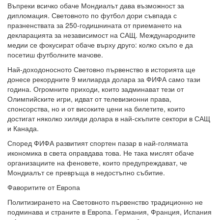
Въпреки всичко обаче Мондиалът дава възможност за
дипломация. Световното по футбол дори съвпада с
празненствата за 250-годишнината от приемането на
декларацията за независимост на САЩ. Международните
медии се фокусират обаче върху друго: колко скъпо е да
посетиш футболните мачове.
Най-доходоносното Световно първенство в историята ще
донесе рекордните 9 милиарда долара за ФИФА само тази
година. Огромните приходи, които задминават тези от
Олимпийските игри, идват от телевизионни права,
спонсорства, но и от високите цени на билетите, които
достигат няколко хиляди долара в най-скъпите сектори в САЩ
и Канада.
Според ФИФА развитият спортен пазар в най-голямата
икономика в света оправдава това. Не така мислят обаче
организациите на феновете, които предупреждават, че
Мондиалът се превръща в недостъпно събитие.
Фаворитите от Европа
Политизирането на Световното първенство традиционно не
подминава и страните в Европа. Германия, Франция, Испания