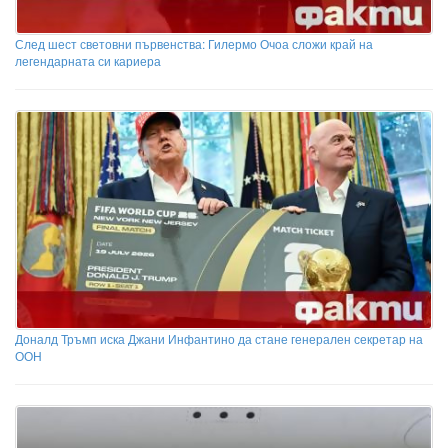
След шест световни първенства: Гилермо Очоа сложи край на
легендарната си кариера
Доналд Тръмп иска Джани Инфантино да стане генерален секретар на
ООН